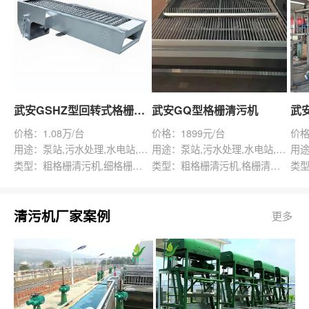
武安GSHZ型回转式格栅除污机
武安GQ型格栅清污机
价格：1.08万/台
价格：1899元/台
价格
用途：泵站,污水处理,水电站,自来水厂,渠道,水产养殖,化工,纺织,给排水工程
用途：泵站,污水处理,水电站,自来水厂,给排水工程
类型：粗格栅清污机,细格栅清污机,格栅清污机,回转式清污机
类型：粗格栅清污机,格栅清污机,回转式清污机
清污机厂家案例
更多