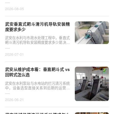
于泵站核心拦污设备而言，其倾斜度直接
影响排污效率及后···
2026-08-05
武安垂直式耙斗清污机导轨安装精
度要求多少
武安在水利与市政水处理工程中，垂直式
耙斗清污机导轨安装精度要求多少是决定
设备运行平稳性的核心**。导轨作为耙斗
上下运行的导向轨···
2026-07-01
武安从维护成本看：垂直耙斗式 vs
回转式怎么选
武安在水利泵站与水电站的拦污清污系统
中，设备选型直接关系到后期的运营开
支。探讨从维护成本看：垂直耙斗式 vs
回转式怎么选，需要···
2026-06-21