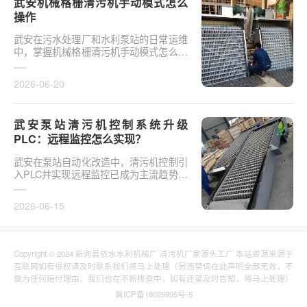
武安机械格栅清污机手动模式怎么
操作
武安在污水处理厂和水利泵站的日常运维
中，掌握机械格栅清污机手动模式怎么操
作是保障设备稳定运行的基础环节。以某
市政污水厂改造项···
2026-06-20
武安泵站清污机控制系统升级
PLC：远程监控怎么实现？
武安在泵站自动化改造中，清污机控制引
入PLC并实现远程监控已成为主流趋势。
传统清污机多采用继电器硬接线，无法实
现故障远程报警、数···
2026-06-15
Copyright © 2024 新河县依水水利机械厂 清污机厂家源头工厂 本站资源来源于
互联网如有侵权请及时联系我们将马上处理（另违禁词在此声明全部无效，不
做为任何赔付理由，我们也在不断排查中，如有还望及时告知，将马上处理）
冀ICP备18025995号-5