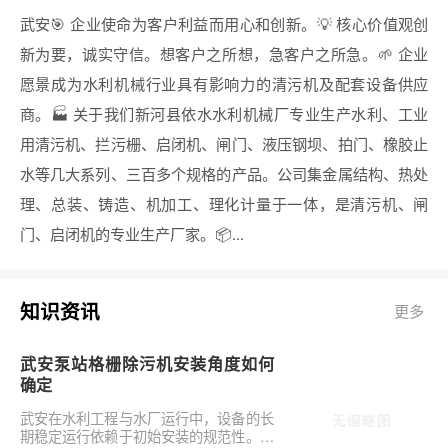
武安🎯 企业使命为客户利益而用心和创新。💡 核心价值观创
新为要，诚实守信。想客户之所想，急客户之所急。🌱 企业
愿景成为水利机械行业具有影响力的清污机及配套设备供应
商。🏭 关于我们新河县依水水利机械厂专业生产水利、工业
用清污机、拦污栅、启闭机、闸门、液压钢坝、拍门、橡胶止
水等几大系列、三百多个规格的产品。公司集金属结构、热处
理、总装、铸造、机加工、理化计量于一体，是清污机、闸
门、启闭机的专业生产厂家。📦...
知识资讯
更多
武安泵站格栅除污机安装角度如何
确定
武安在水利工程与水厂运行中，设备的长
期稳定运行依赖于初始安装的规范性。对