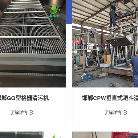
邯郸GQ型格栅清污机
邯郸CPW垂直式耙斗
99元/台
价格：5268元/台
了解详情
了解详情
格栅清污机,格栅清污机,回转式清污
类型：粗格栅清污机,格栅清污机
用途：泵站,水电站,自来水厂,给排水
站,污水处理,水电站,自来水厂,给排水