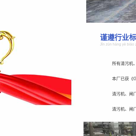
谨遵行业
Jǐn zūn háng yè biāo 
所有清污机
本厂已获《GB/
清污机、闸
清污机、闸