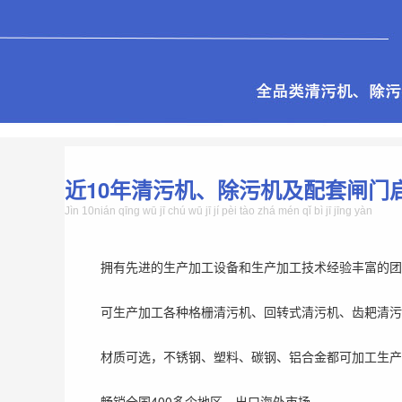
近10年清污机、除污机及配套闸门
Jìn 10nián qīng wū jī chú wū jī jí pèi tào zhá mén qǐ bì jī jīng yàn
拥有先进的生产加工设备和生产加工技术经验丰富的团
可生产加工各种格栅清污机、回转式清污机、齿耙清污
材质可选，不锈钢、塑料、碳钢、铝合金都可加工生产
畅销全国400多个地区，出口海外市场