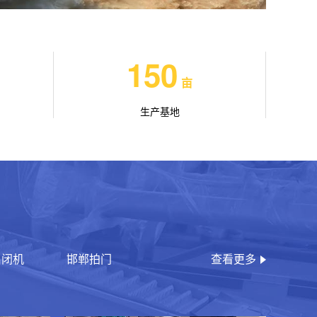
150
亩
生产基地
启闭机
邯郸拍门
查看更多