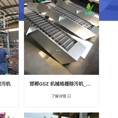
清污机
邯郸GSZ 机械格栅除污机_污水处理拦截设备_型号参数 | 工作原理 | 适用场景详解
价格：1800元/台
了解详情
类型：细格栅清污机,格栅清污机,回转式清污
机
工程
用途：泵站,污水处理,渠道,河道,化工,纺织,给