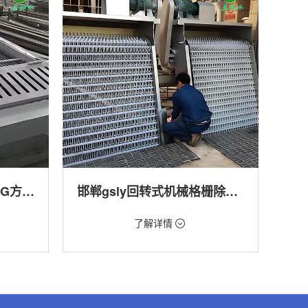
邯郸回转式格栅清污机HG方型-连续式自动清污优选设备
邯郸gsly回转式机械格栅除污机
价格：1.66万/台
了解详情
转式清污
类型：细格栅清污机,格栅清污机,回转式清污
机
,渠道,河
用途：污水处理,自来水厂,化工,纺织