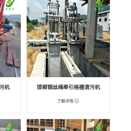
排水工程
污机
邯郸钢丝绳牵引格栅清污机
价格：2888元/台
了解详情
类型：粗格栅清污机,格栅清污机
厂,水库
用途：泵站,污水处理