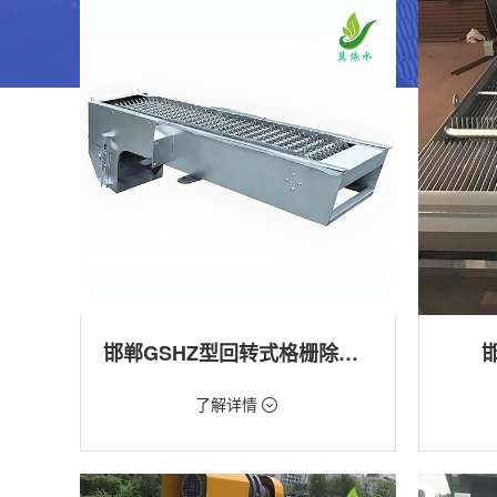
邯郸GSHZ型回转式格栅除污机
价格：1.08万/台
价格：18
了解详情
类型：粗格栅清污机,细格栅清污机,格栅清污
类型：粗
机,回转式清污机
机
用途：泵站,污水处理,水电站,自来水厂,渠道,水
用途：泵