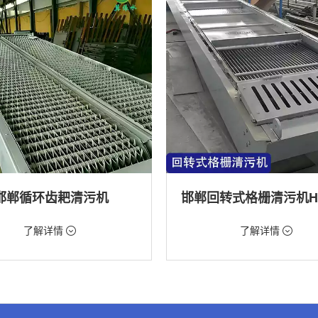
邯郸循环齿耙清污机
98元/台
价格：9888元/台
了解详情
了解详情
格栅清污机,格栅清污机,回转式清污
类型：粗格栅清污机,格栅清污机,回
机
水处理,水电站,自来水厂,化工,纺织
用途：泵站,污水处理,水电站,自来水厂
道,给排水工程