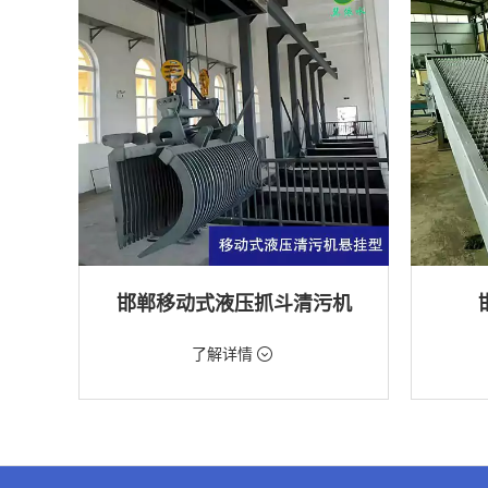
邯郸移动式液压抓斗清污机
价格：5698元/台
价格：18
了解详情
类型：粗格栅清污机,格栅清污机,移动式清污
类型：细
机
机
用途：泵站,污水处理,水电站,自来水厂,渠道,水
用途：污
产养殖,化工,纺织,给排水工程