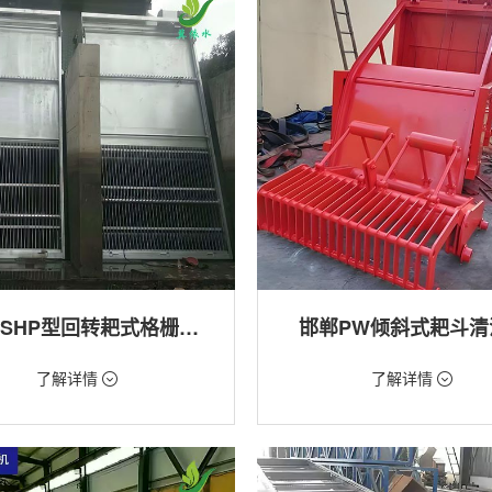
邯郸GSHP型回转耙式格栅清污机
邯郸PW倾斜式耙斗清
18万/台
价格：1.28万/台
了解详情
了解详情
格栅清污机,细格栅清污机,格栅清污
类型：粗格栅清污机,格栅清污机
式清污机
用途：泵站,污水处理,水电站,自来水
站,污水处理,水电站,自来水厂,渠道,河
排涝