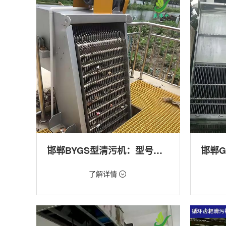
产养殖,化工,纺织,给排水工程
工程
邯郸BYGS型清污机：型号多样应用广泛
价格：1.23万/台
价格：1.
了解详情
类型：细格栅清污机,格栅清污机,回转式清污
类型：粗
机
机,回转
用途：泵站,污水处理,渠道,化工,纺织
用途：泵
道,防洪