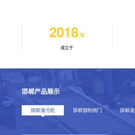
2018
年
成立于
邯郸产品展示
邯郸清污机
邯郸钢制闸门
邯郸液