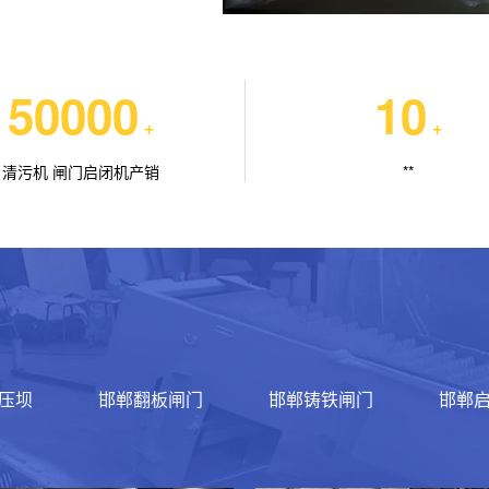
50000
10
+
+
清污机 闸门启闭机产销
**
压坝
邯郸翻板闸门
邯郸铸铁闸门
邯郸