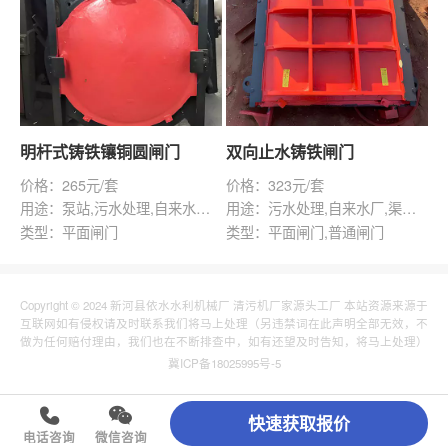
明杆式铸铁镶铜圆闸门
双向止水铸铁闸门
价格：265元/套
价格：323元/套
用途：泵站,污水处理,自来水厂,渠道,灌溉,水产养殖,化工,纺织,给排水工程,管道水利工程
用途：污水处理,自来水厂,渠道,河道,水库,灌溉,水产养殖,化工,纺织,给排水工程
类型：平面闸门
类型：平面闸门,普通闸门
Copyright © 2024 新河县依水水利机械厂 清污机厂家源头工厂 本站资源来源于
互联网如有侵权请及时联系我们将马上处理（另违禁词在此声明全部无效，不
做为任何赔付理由，我们也在不断排查中，如有还望及时告知，将马上处理）
冀ICP备18025995号-5
快速获取报价
电话咨询
微信咨询