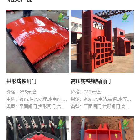
拱形铸铁闸门
高压铸铁镶铜闸门
价格：285元/套
价格：689元/套
用途：泵站,污水处理,水电站,自来水厂,渠道,河道,水库,灌溉,水产养殖,化工,纺织,给排水工程
用途：泵站,水电站,渠道,水库,给排水工程
类型：平面闸门,拱形闸门,普通闸门,高压闸门
类型：平面闸门,拱形闸门,高压闸门