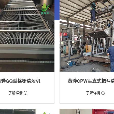
黄骅GQ型格栅清污机
黄骅CPW垂直式耙斗
99元/台
价格：5268元/台
了解详情
了解详情
格栅清污机,格栅清污机,回转式清污
类型：粗格栅清污机,格栅清污机
用途：泵站,水电站,自来水厂,给排水
站,污水处理,水电站,自来水厂,给排水