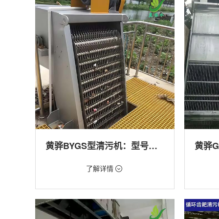
产养殖,化工,纺织,给排水工程
工程
黄骅BYGS型清污机：型号多样应用广泛
价格：1.23万/台
价格：1.
了解详情
类型：细格栅清污机,格栅清污机,回转式清污
类型：粗
机
机,回转
用途：泵站,污水处理,渠道,化工,纺织
用途：泵
道,防洪