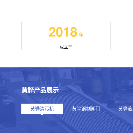
2018
年
成立于
黄骅产品展示
黄骅清污机
黄骅钢制闸门
黄骅液