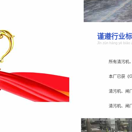
谨遵行业
Jǐn zūn háng yè biāo 
所有清污机
本厂已获《GB/
清污机、闸
清污机、闸