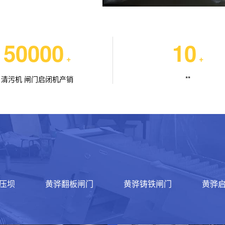
50000
10
+
+
清污机 闸门启闭机产销
**
压坝
黄骅翻板闸门
黄骅铸铁闸门
黄骅