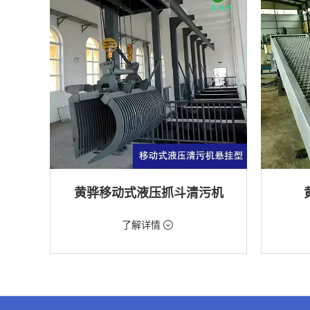
黄骅移动式液压抓斗清污机
价格：5698元/台
价格：18
了解详情
类型：粗格栅清污机,格栅清污机,移动式清污
类型：细
机
机
用途：泵站,污水处理,水电站,自来水厂,渠道,水
用途：污
产养殖,化工,纺织,给排水工程