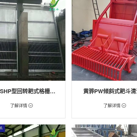
黄骅GSHP型回转耙式格栅清污机
黄骅PW倾斜式耙斗清
18万/台
价格：1.28万/台
了解详情
了解详情
格栅清污机,细格栅清污机,格栅清污
类型：粗格栅清污机,格栅清污机
式清污机
用途：泵站,污水处理,水电站,自来水
站,污水处理,水电站,自来水厂,渠道,河
排涝