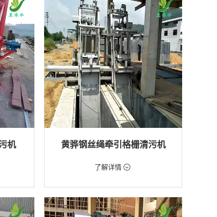
排水工程
污机
黄骅钢丝绳牵引格栅清污机
价格：2888元/台
了解详情
类型：粗格栅清污机,格栅清污机
厂,水库
用途：泵站,污水处理