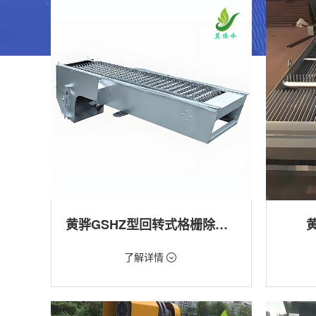
黄骅GSHZ型回转式格栅除污机
价格：1.08万/台
价格：18
了解详情
类型：粗格栅清污机,细格栅清污机,格栅清污
类型：粗
机,回转式清污机
机
用途：泵站,污水处理,水电站,自来水厂,渠道,水
用途：泵