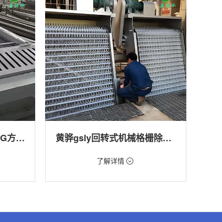
黄骅回转式格栅清污机HG方型-连续式自动清污优选设备
黄骅gsly回转式机械格栅除污机
价格：1.66万/台
了解详情
转式清污
类型：细格栅清污机,格栅清污机,回转式清污
机
,渠道,河
用途：污水处理,自来水厂,化工,纺织