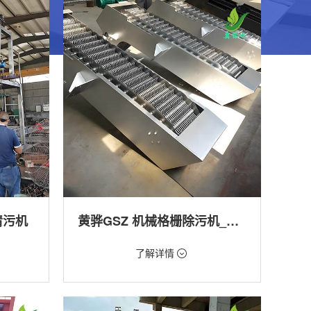
清污机
黄骅GSZ 机械格栅除污机_污水处理拦截设备_型号参数 | 工作原理 | 适用场景详解
价格：1800元/台
了解详情
类型：细格栅清污机,格栅清污机,回转式清污
机
工程
用途：泵站,污水处理,渠道,河道,化工,纺织,给