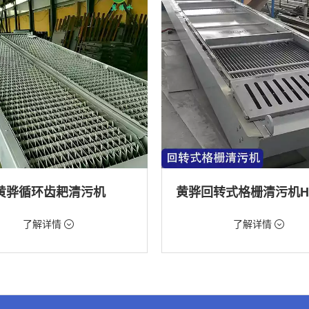
黄骅循环齿耙清污机
98元/台
价格：9888元/台
了解详情
了解详情
格栅清污机,格栅清污机,回转式清污
类型：粗格栅清污机,格栅清污机,回
机
水处理,水电站,自来水厂,化工,纺织
用途：泵站,污水处理,水电站,自来水厂
道,给排水工程