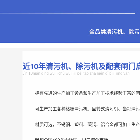
近10年清污机、除污机及配套闸门
Jìn 10nián qīng wū jī chú wū jī jí pèi tào zhá mén qǐ bì jī jīng yàn
拥有先进的生产加工设备和生产加工技术经验丰富的团
可生产加工各种格栅清污机、回转式清污机、齿耙清污
材质可选，不锈钢、塑料、碳钢、铝合金都可加工生产
畅销全国400多个地区，出口海外市场