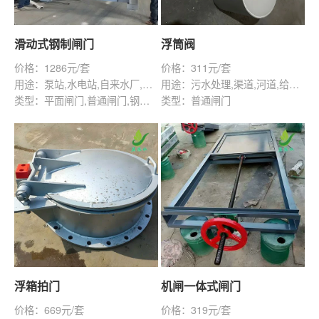
滑动式钢制闸门
浮筒阀
价格：1286元/套
价格：311元/套
用途：泵站,水电站,自来水厂,渠道,河道,水库,灌溉,水产养殖
用途：污水处理,渠道,河道,给排水工程,管道水利工程
类型：平面闸门,普通闸门,钢坝闸
类型：普通闸门
浮箱拍门
机闸一体式闸门
价格：669元/套
价格：319元/套