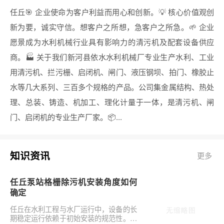
任丘🎯 企业使命为客户利益而用心和创新。💡 核心价值观创
新为要，诚实守信。想客户之所想，急客户之所急。🌱 企业
愿景成为水利机械行业具有影响力的清污机及配套设备供应
商。🏭 关于我们新河县依水水利机械厂专业生产水利、工业
用清污机、拦污栅、启闭机、闸门、液压钢坝、拍门、橡胶止
水等几大系列、三百多个规格的产品。公司集金属结构、热处
理、总装、铸造、机加工、理化计量于一体，是清污机、闸
门、启闭机的专业生产厂家。📦...
知识资讯
更多
任丘泵站格栅除污机安装角度如何
确定
任丘在水利工程与水厂运行中，设备的长
期稳定运行依赖于初始安装的规范性。对