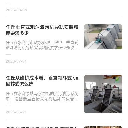
于泵站核心拦污设备而言，其倾斜度直接
影响排污效率及后···
2026-08-05
任丘垂直式耙斗清污机导轨安装精
度要求多少
任丘在水利与市政水处理工程中，垂直式
耙斗清污机导轨安装精度要求多少是决定
设备运行平稳性的核心**。导轨作为耙斗
上下运行的导向轨···
2026-07-01
任丘从维护成本看：垂直耙斗式 vs
回转式怎么选
任丘在水利泵站与水电站的拦污清污系统
中，设备选型直接关系到后期的运营开
支。探讨从维护成本看：垂直耙斗式 vs
回转式怎么选，需要···
2026-06-21