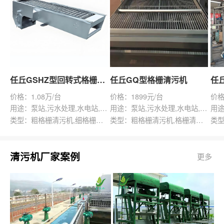
任丘GSHZ型回转式格栅除污机
任丘GQ型格栅清污机
价格：1.08万/台
价格：1899元/台
价格
用途：泵站,污水处理,水电站,自来水厂,渠道,水产养殖,化工,纺织,给排水工程
用途：泵站,污水处理,水电站,自来水厂,给排水工程
类型：粗格栅清污机,细格栅清污机,格栅清污机,回转式清污机
类型：粗格栅清污机,格栅清污机,回转式清污机
清污机厂家案例
更多