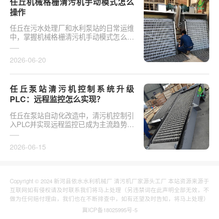
任丘机械格栅清污机手动模式怎么
操作
任丘在污水处理厂和水利泵站的日常运维
中，掌握机械格栅清污机手动模式怎么操
作是保障设备稳定运行的基础环节。以某
市政污水厂改造项···
2026-06-20
任丘泵站清污机控制系统升级
PLC：远程监控怎么实现？
任丘在泵站自动化改造中，清污机控制引
入PLC并实现远程监控已成为主流趋势。
传统清污机多采用继电器硬接线，无法实
现故障远程报警、数···
2026-06-15
Copyright © 2024 新河县依水水利机械厂 清污机厂家源头工厂 本站资源来源于
互联网如有侵权请及时联系我们将马上处理（另违禁词在此声明全部无效，不
做为任何赔付理由，我们也在不断排查中，如有还望及时告知，将马上处理）
冀ICP备18025995号-5