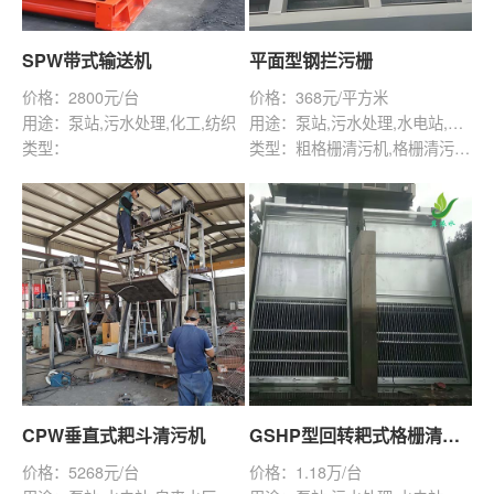
SPW带式输送机
平面型钢拦污栅
价格：2800元/台
价格：368元/平方米
用途：泵站,污水处理,化工,纺织
用途：泵站,污水处理,水电站,给排水工程
类型：
类型：粗格栅清污机,格栅清污机,回转式清污机,移动式清污机
CPW垂直式耙斗清污机
GSHP型回转耙式格栅清污机
价格：5268元/台
价格：1.18万/台