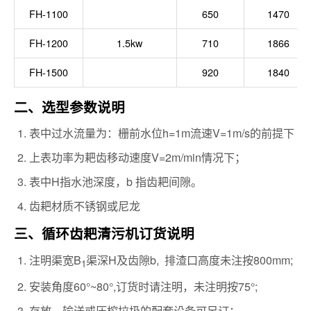
FH-1100
650
1470
FH-1200
1.5kw
710
1866
FH-1500
920
1840
二、选型参数说明
表中过水流量为：栅前水位h=1m流速V=1m/s的前提下
上表功率为耙齿移动速度V=2m/min情况下；
表中H指水池深度，b 指齿耙间隙。
齿耙材质不锈钢或尼龙
三、循环齿耙清污机订货说明
注明渠宽B
渠深H及齿隙b, 排渣口高度未注按800mm;
1
安装角度60°~80°,订货时请注明，未注明按75°;
存放、输送或压榨垃圾的配套设备可另订；