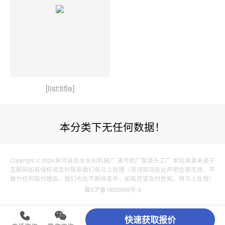
[list:title]
本分类下无任何数据！
Copyright © 2024 新河县依水水利机械厂 清污机厂家源头工厂 本站资源来源于
互联网如有侵权请及时联系我们将马上处理（另违禁词在此声明全部无效，不
做为任何赔付理由，我们也在不断排查中，如有还望及时告知，将马上处理）
冀ICP备18025995号-5
快速获取报价