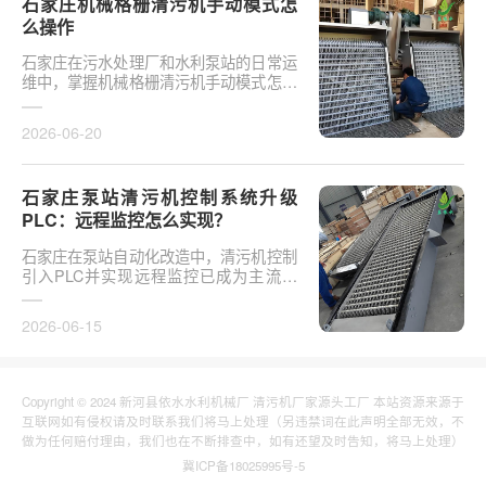
石家庄机械格栅清污机手动模式怎
么操作
石家庄在污水处理厂和水利泵站的日常运
维中，掌握机械格栅清污机手动模式怎么
操作是保障设备稳定运行的基础环节。以
某市政污水厂改造项···
2026-06-20
石家庄泵站清污机控制系统升级
PLC：远程监控怎么实现？
石家庄在泵站自动化改造中，清污机控制
引入PLC并实现远程监控已成为主流趋
势。传统清污机多采用继电器硬接线，无
法实现故障远程报警、数···
2026-06-15
Copyright © 2024 新河县依水水利机械厂 清污机厂家源头工厂 本站资源来源于
互联网如有侵权请及时联系我们将马上处理（另违禁词在此声明全部无效，不
做为任何赔付理由，我们也在不断排查中，如有还望及时告知，将马上处理）
冀ICP备18025995号-5