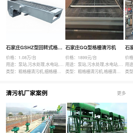
石家庄GSHZ型回转式格栅除污机
石家庄GQ型格栅清污机
价格：1.08万/台
价格：1899元/台
价格
用途：泵站,污水处理,水电站,自来水厂,渠道,水产养殖,化工,纺织,给排水工程
用途：泵站,污水处理,水电站,自来水厂,给排水工程
类型：粗格栅清污机,细格栅清污机,格栅清污机,回转式清污机
类型：粗格栅清污机,格栅清污机,回转式清污机
清污机厂家案例
更多