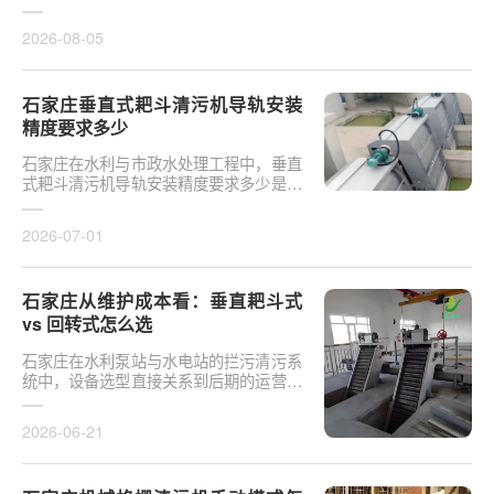
对于泵站核心拦污设备而言，其倾斜度直
接影响排污效率及后···
2026-08-05
石家庄垂直式耙斗清污机导轨安装
精度要求多少
石家庄在水利与市政水处理工程中，垂直
式耙斗清污机导轨安装精度要求多少是决
定设备运行平稳性的核心**。导轨作为耙
斗上下运行的导向轨···
2026-07-01
石家庄从维护成本看：垂直耙斗式
vs 回转式怎么选
石家庄在水利泵站与水电站的拦污清污系
统中，设备选型直接关系到后期的运营开
支。探讨从维护成本看：垂直耙斗式 vs
回转式怎么选，需要···
2026-06-21