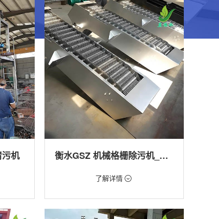
清污机
衡水GSZ 机械格栅除污机_污水处理拦截设备_型号参数 | 工作原理 | 适用场景详解
价格：1800元/台
了解详情
类型：细格栅清污机,格栅清污机,回转式清污
机
工程
用途：泵站,污水处理,渠道,河道,化工,纺织,给