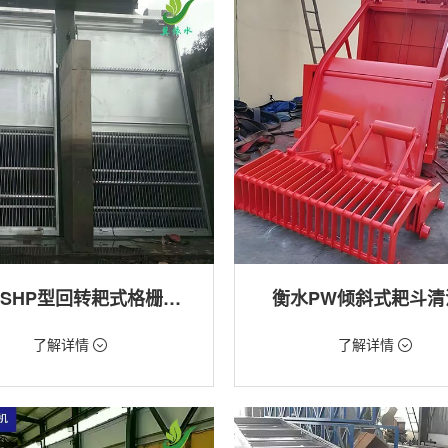
衡水GSHP型回转耙式格栅清污机
衡水PW倾斜式耙斗清
18万/台
价格：1.28万/台
了解详情
了解详情
格栅清污机,细格栅清污机,格栅清污
类型：粗格栅清污机,格栅清污机
式清污机
用途：泵站,污水处理,水电站,自来水
站,污水处理,水电站,自来水厂,渠道,河
排涝