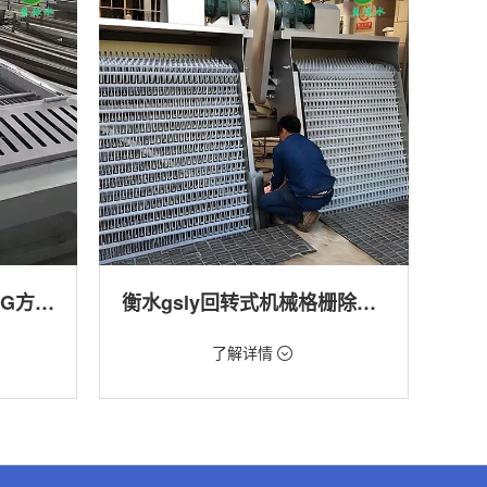
衡水回转式格栅清污机HG方型-连续式自动清污优选设备
衡水gsly回转式机械格栅除污机
价格：1.66万/台
了解详情
转式清污
类型：细格栅清污机,格栅清污机,回转式清污
机
,渠道,河
用途：污水处理,自来水厂,化工,纺织