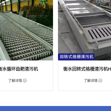
衡水循环齿耙清污机
98元/台
价格：9888元/台
了解详情
了解详情
格栅清污机,格栅清污机,回转式清污
类型：粗格栅清污机,格栅清污机,回
机
水处理,水电站,自来水厂,化工,纺织
用途：泵站,污水处理,水电站,自来水厂
道,给排水工程