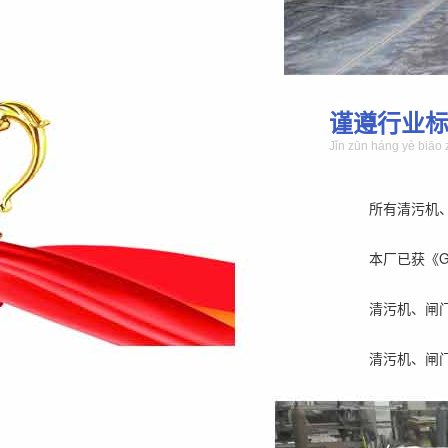
谨遵行业
Jǐn zūn háng yè biāo 
所有清污机
本厂已获《GB/
清污机、闸
清污机、闸