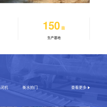
150
亩
生产基地
启闭机
衡水拍门
查看更多