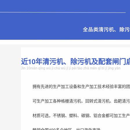
近10年清污机、除污机及配套闸门
Jìn 10nián qīng wū jī chú wū jī jí pèi tào zhá mén qǐ bì jī jīng yàn
拥有先进的生产加工设备和生产加工技术经验丰富的团
可生产加工各种格栅清污机、回转式清污机、齿耙清污
材质可选，不锈钢、塑料、碳钢、铝合金都可加工生产
畅销全国400多个地区，出口海外市场