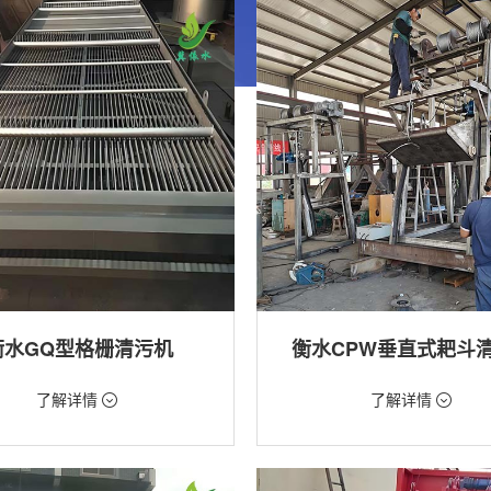
衡水GQ型格栅清污机
衡水CPW垂直式耙斗
99元/台
价格：5268元/台
了解详情
了解详情
格栅清污机,格栅清污机,回转式清污
类型：粗格栅清污机,格栅清污机
用途：泵站,水电站,自来水厂,给排水
站,污水处理,水电站,自来水厂,给排水