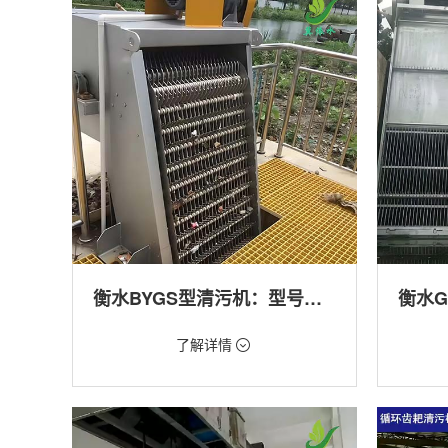
产养殖,化工,纺织,给排水工程
工程
衡水BYGS型清污机：型号多样应用广泛
价格：1.23万/台
价格：1.
了解详情
类型：细格栅清污机,格栅清污机,回转式清污
类型：粗
机
机,回转
用途：泵站,污水处理,渠道,化工,纺织
用途：泵
道,防洪