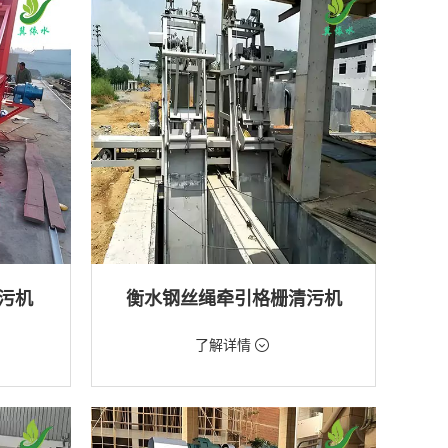
排水工程
污机
衡水钢丝绳牵引格栅清污机
价格：2888元/台
了解详情
类型：粗格栅清污机,格栅清污机
厂,水库
用途：泵站,污水处理