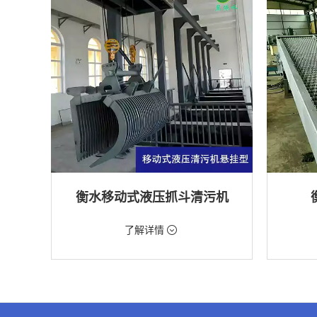
衡水移动式液压抓斗清污机
价格：5698元/台
价格：18
了解详情
类型：粗格栅清污机,格栅清污机,移动式清污
类型：细
机
机
用途：泵站,污水处理,水电站,自来水厂,渠道,水
用途：污
产养殖,化工,纺织,给排水工程