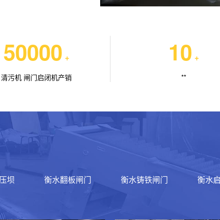
50000
10
+
+
清污机 闸门启闭机产销
**
压坝
衡水翻板闸门
衡水铸铁闸门
衡水