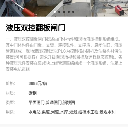
液压双控翻板闸门
一、液压双控翻板闸门概述由门体构件和现地液压控制系统组成。
其中门体构件由门板、支臂、连接铁件、支撑墩、启闭油缸、液压
管道组成。现地液压控制是以PLC为控制核心隅机及油泵构衬供油
装置(河可根据客户需求升级至现场视频监控及远程组态控制)。各
种液压元件安装在集成块上经管道联结组成一个液压系统，油箱上
安装电机泵组
价格：
3688元/扇
材质：
碳钢
类型：
平面闸门,普通闸门,钢坝闸
用途：
水电站,渠道,河道,水库,灌溉,给排水工程,景观水利