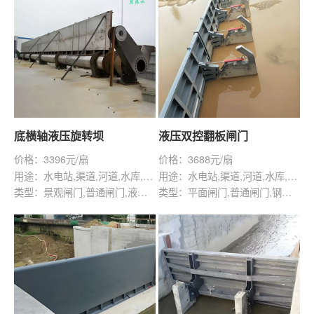
底横轴液压旋转坝
液压双控翻板闸门
价格：3396元/扇
价格：3688元/扇
用途：水电站,渠道,河道,水库,灌溉,给排水工程,景观水利
用途：水电站,渠道,河道,水库,灌溉,给排水工程,景观水利
类型：景观闸门,普通闸门,液压闸门,钢坝闸
类型：平面闸门,普通闸门,钢坝闸