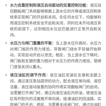
液压双
水力自重控制和液压自动驱动的双重控制功能：
控翻板闸门系统能够根据上游水位的升降或液压控制系
统来实现闸门的开启和关闭。在任何水位下，均能够利
用液压控制系统安全开启和关闭，同时在未开动液压系
统的前提下，达到相应水位后仍能进行正常开启和关
闭。
当上游水位升高时，水压力
水压力与闸门重量的平衡：
对闸门板的作用力增加，导致闸门绕水平铰轴开始转
动，实现自动开启以泄流；相反，当上游水位下降时，
闸门板和支腿的重力相对于水压力的作用力增加，使闸
门逐渐关闭以蓄水。
液压油缸安装在支墩和支腿之
液压油缸的调节作用：
间，通过液压泵站提供的动力，配合液压单向阀、液控
活塞、液压驱动装置的协同作用实现翻板闸门的启闭。
当需要打开闸门时，通过向液压油缸内供油，使液压油
缸有杆腔内的活塞推开单向阀，接通油缸的回油路，实
现闸门的开启；相反，当需要关闭闸门时，通过向油缸