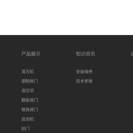
产品展示
知识资讯
清污机
安装保养
钢制闸门
技术参数
液压坝
翻板闸门
铸铁闸门
启闭机
拍门