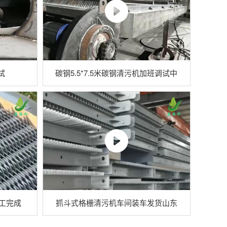
试
碳钢5.5*7.5米碳钢清污机加班调试中
工完成
抓斗式格栅清污机车间装车发货山东