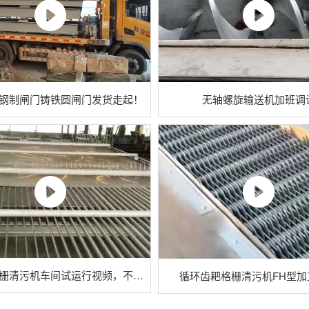
钢制闸门铸铁圆闸门发货走起！
无轴螺旋输送机加班调
回转式格栅清污机车间试运行视频，不容**！！！
循环齿耙格栅清污机FH型加