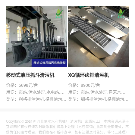
移动式液压抓斗清污机
XQ循环齿耙清污机
价格：5698元/台
价格：8900元/台
用途：泵站,污水处理,水电站,自来水厂,渠道,水产养殖,化工,纺织,给排水工程
用途：泵站,污水处理,自来水厂,渠道,水产养殖,化工,纺织
类型：粗格栅清污机,格栅清污机,移动式清污机
类型：细格栅清污机,格栅清污机,回转式清污机
Copyright © 2024 新河县依水水利机械厂 清污机厂家源头工厂 本站资源来源于
互联网如有侵权请及时联系我们将马上处理（另违禁词在此声明全部无效，不
做为任何赔付理由，我们也在不断排查中，如有还望及时告知，将马上处理）