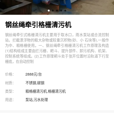
钢丝绳牵引格栅清污机
钢丝绳牵引式格栅清污机主要用于取水口，雨水泵站或合流控制
站，拦截漂浮物的粗大杂物或较重沉积物(砂、小 石块等),一般作
为中、粗格栅使用。一、钢丝绳牵引格栅清污机工作原理及构造
(1)结构组成主要由拦污栅、耙斗、提升部件、卸污机构、机架、
控制系统等组成。(2)工作原理耙斗处于张开位置时沿轨道下行至
栅底，在自动控制
价格：
2888元/台
材质：
不锈钢,碳钢
类型：
粗格栅清污机,格栅清污机
用途：
泵站,污水处理