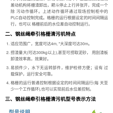
差动机构将栅渣卸出，耙斗停止上行并张开，完成一个
除 污动作循环。上述动作循环通过现场控制柜中的
PLC自动控制完成。格栅的运行根据设定的时间间隔运
行，也可以 格栅前后的水位差自动控制运行。
二、钢丝绳牵引格栅清污机特点
适应范围广，宽度可达4m, *大深度可达30m。
捞渣量大(可达300kg以上),甚至可捞取泥砂， 用刮渣板
卸渣效率高，效果好。
易损件少，水下无运转部件，维护检修方便；设有 过
载保护，运行安全可靠。
格栅的运行普通控制根据设定的时间间隔运行(每 天至
少一个工作循环),也可以实现前后水位差控制。
三、钢丝绳牵引格栅清污机型号表示方法