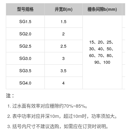
型号规格
井宽B(m)
栅条间隙b(mm)
SG1.5
1.5
SG2.0
2
15、20、25、
SG2.5
2.5
30、40、50、
60、70、80、
SG3.0
3
90、100
SG3.5
3.5
SG4.0
4
注 ：
过水面有效率对应栅隙约70%~85%。
表中功率对应井深10m，超过10m时，功率须加大。
括号内尺寸不建议选购，如需应在订货时说明。