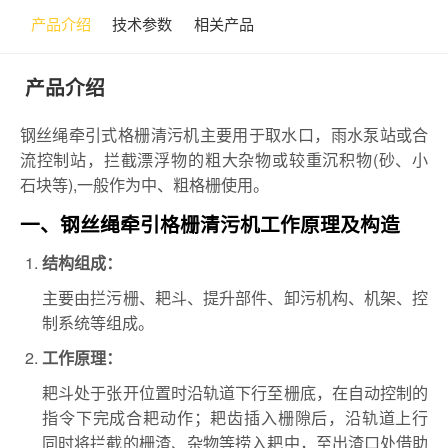
产品介绍
技术参数
相关产品
产品介绍
钢丝绳牵引式格栅清污机主要用于取水口，雨水泵站或合
流控制站，拦截漂浮物的粗大杂物或较重沉积物(砂、小
石块等),一般作为中、粗格栅使用。
一、钢丝绳牵引格栅清污机工作原理及构造
结构组成：
主要由拦污栅、耙斗、提升部件、卸污机构、机架、控
制系统等组成。
工作原理：
耙斗处于张开位置时沿轨道下行至栅底，在自动控制的
指令下完成合耙动作；耙齿插入栅隙后，沿轨道上行
同时将拦截的栅渣、杂物等捞入耙中，至出渣口处借助