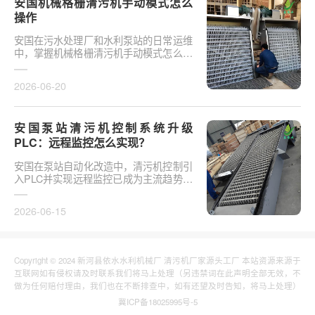
安国机械格栅清污机手动模式怎么
操作
安国在污水处理厂和水利泵站的日常运维
中，掌握机械格栅清污机手动模式怎么操
作是保障设备稳定运行的基础环节。以某
市政污水厂改造项···
2026-06-20
安国泵站清污机控制系统升级
PLC：远程监控怎么实现？
安国在泵站自动化改造中，清污机控制引
入PLC并实现远程监控已成为主流趋势。
传统清污机多采用继电器硬接线，无法实
现故障远程报警、数···
2026-06-15
Copyright © 2024 新河县依水水利机械厂 清污机厂家源头工厂 本站资源来源于
互联网如有侵权请及时联系我们将马上处理（另违禁词在此声明全部无效，不
做为任何赔付理由，我们也在不断排查中，如有还望及时告知，将马上处理）
冀ICP备18025995号-5