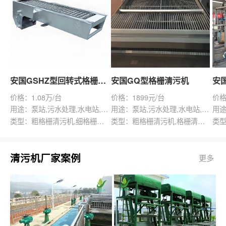
安国GSHZ型回转式格栅除污机
安国GQ型格栅清污机
价格：1.08万/台
价格：1899元/台
价格
用途：泵站,污水处理,水电站,自来水厂,渠道,水产养殖,化工,纺织,给排水工程
用途：泵站,污水处理,水电站,自来水厂,给排水工程
类型：粗格栅清污机,细格栅清污机,格栅清污机,回转式清污机
类型：粗格栅清污机,格栅清污机,回转式清污机
清污机厂家案例
更多