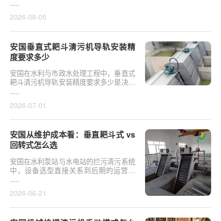
于泵站核心拦污设备而言，其倾斜度直接
影响排污效率及后···
2026-08-05
安国垂直式耙斗清污机导轨安装精
度要求多少
安国在水利与市政水处理工程中，垂直式
耙斗清污机导轨安装精度要求多少是决定
设备运行平稳性的核心**。导轨作为耙斗
上下运行的导向轨···
2026-07-01
安国从维护成本看：垂直耙斗式 vs
回转式怎么选
安国在水利泵站与水电站的拦污清污系统
中，设备选型直接关系到后期的运营开
支。探讨从维护成本看：垂直耙斗式 vs
回转式怎么选，需要···
2026-06-21