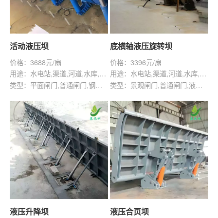
活动液压坝
底横轴液压旋转坝
价格：3688元/扇
价格：3396元/扇
用途：水电站,渠道,河道,水库,灌溉,水产养殖,给排水工程
用途：水电站,渠道,河道,水库,灌溉,给排水工程,景观水利
类型：平面闸门,普通闸门,钢坝闸
类型：景观闸门,普通闸门,液压闸门,钢坝闸
液压升降坝
液压合页坝