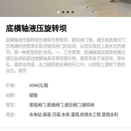
底横轴液压旋转坝
底横轴液压旋转坝也被称为景观坝、钢坝闸门等，液压系统通过门
页两端的拐臂来实现对钢坝闸门的启闭，从而实现对上游水位的调
节，是一种新型的拦水坝。一、工作原理：底横轴液压旋转坝通过
液压启闭机驱动地横轴来实现坝面升降，通常安装于溢流坝、排水
孔、堤岸溢洪道、水力隧洞和水闸的开口中，以控制上游和下游的
水位，调节
价格：
3396元/扇
材质：
碳钢
类型：
景观闸门,普通闸门,液压闸门,钢坝闸
用途：
水电站,渠道,河道,水库,灌溉,给排水工程,景观水利