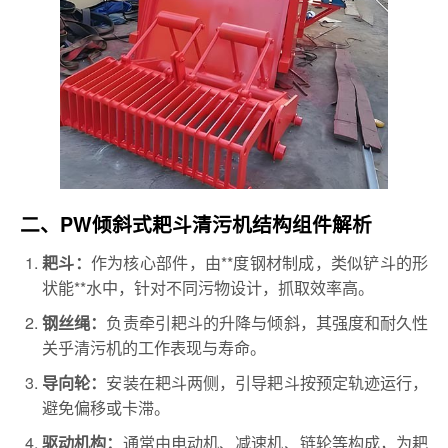
二、PW倾斜式耙斗清污机结构组件解析
作为核心部件，由**度钢材制成，类似铲斗的形
耙斗：
状能**水中，针对不同污物设计，抓取效率高。
负责牵引耙斗的升降与倾斜，其强度和耐久性
钢丝绳：
关乎清污机的工作表现与寿命。
安装在耙斗两侧，引导耙斗按预定轨迹运行，
导向轮：
避免偏移或卡滞。
通常由电动机、减速机、链轮等构成，为耙
驱动机构：