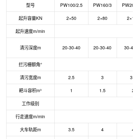
型号
PW100/2.5
PW160/3
PW200/
起升容量KN
2×50
2×80
2×10
起升速度m/min
清污深度m
20-30-40
20-30-40
30-40-
拦污栅额角°
清污宽度m
2.5
3
3.5
耙斗容积m³
1
1.5
2
工作级别
行走速度m/min
大车轨距m
3.5
4
4