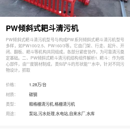
PW倾斜式耙斗清污机
PW倾斜式耙斗清污机型号与构成PW系列倾斜式耙斗清污机型号
多样，如PW100/2.5、PW160/3等。它由门架、行走、起升、开
闭、翻板、耙斗等机构共同组成，各部分紧密协作，为可靠清污奠
定基础。二、PW倾斜式耙斗清污机结构组件解析1. 耙斗：作为核
心部件，由**度钢材制成，类似铲斗的形状能**水中，针对不同污
物设计，抓取
价格：
1.28万/台
材质：
碳钢
类型：
粗格栅清污机,格栅清污机
用途：
泵站,污水处理,水电站,自来水厂,水库