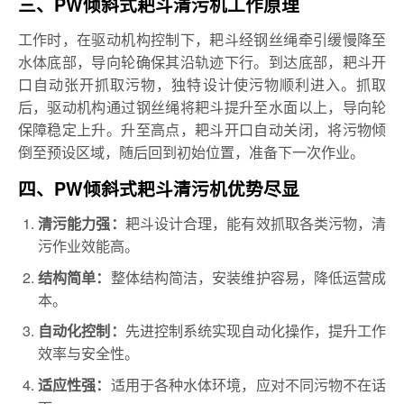
三、PW倾斜式耙斗清污机工作原理
工作时，在驱动机构控制下，耙斗经钢丝绳牵引缓慢降至
水体底部，导向轮确保其沿轨迹下行。到达底部，耙斗开
口自动张开抓取污物，独特设计使污物顺利进入。抓取
后，驱动机构通过钢丝绳将耙斗提升至水面以上，导向轮
保障稳定上升。升至高点，耙斗开口自动关闭，将污物倾
倒至预设区域，随后回到初始位置，准备下一次作业。
四、PW倾斜式耙斗清污机优势尽显
耙斗设计合理，能有效抓取各类污物，清
清污能力强：
污作业效能高。
整体结构简洁，安装维护容易，降低运营成
结构简单：
本。
先进控制系统实现自动化操作，提升工作
自动化控制：
效率与安全性。
适用于各种水体环境，应对不同污物不在话
适应性强：