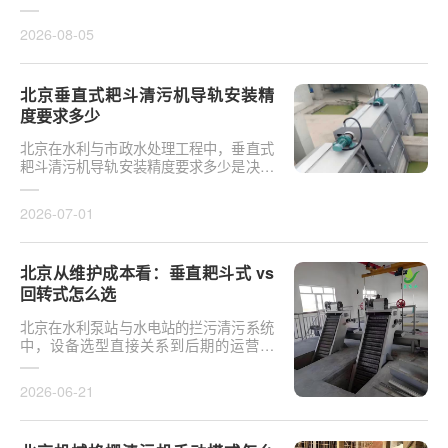
于泵站核心拦污设备而言，其倾斜度直接
影响排污效率及后···
2026-08-05
北京垂直式耙斗清污机导轨安装精
度要求多少
北京在水利与市政水处理工程中，垂直式
耙斗清污机导轨安装精度要求多少是决定
设备运行平稳性的核心**。导轨作为耙斗
上下运行的导向轨···
2026-07-01
北京从维护成本看：垂直耙斗式 vs
回转式怎么选
北京在水利泵站与水电站的拦污清污系统
中，设备选型直接关系到后期的运营开
支。探讨从维护成本看：垂直耙斗式 vs
回转式怎么选，需要···
2026-06-21