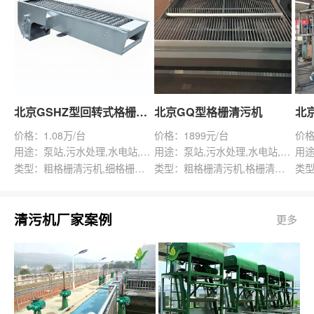
北京GSHZ型回转式格栅除污机
北京GQ型格栅清污机
价格：1.08万/台
价格：1899元/台
价格
用途：泵站,污水处理,水电站,自来水厂,渠道,水产养殖,化工,纺织,给排水工程
用途：泵站,污水处理,水电站,自来水厂,给排水工程
类型：粗格栅清污机,细格栅清污机,格栅清污机,回转式清污机
类型：粗格栅清污机,格栅清污机,回转式清污机
清污机厂家案例
更多