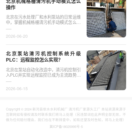
北京机械格栅清污机手动模式怎么
操作
北京在污水处理厂和水利泵站的日常运维
中，掌握机械格栅清污机手动模式怎么操
作是保障设备稳定运行的基础环节。以某
市政污水厂改造项···
2026-06-20
北京泵站清污机控制系统升级
PLC：远程监控怎么实现？
北京在泵站自动化改造中，清污机控制引
入PLC并实现远程监控已成为主流趋势。
传统清污机多采用继电器硬接线，无法实
现故障远程报警、数···
2026-06-15
Copyright © 2024 新河县依水水利机械厂 清污机厂家源头工厂 本站资源来源于
互联网如有侵权请及时联系我们将马上处理（另违禁词在此声明全部无效，不
做为任何赔付理由，我们也在不断排查中，如有还望及时告知，将马上处理）
冀ICP备18025995号-5