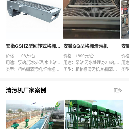
安徽GSHZ型回转式格栅除污机
安徽GQ型格栅清污机
价格：1.08万/台
价格：1899元/台
价格
用途：泵站,污水处理,水电站,自来水厂,渠道,水产养殖,化工,纺织,给排水工程
用途：泵站,污水处理,水电站,自来水厂,给排水工程
类型：粗格栅清污机,细格栅清污机,格栅清污机,回转式清污机
类型：粗格栅清污机,格栅清污机,回转式清污机
清污机厂家案例
更多