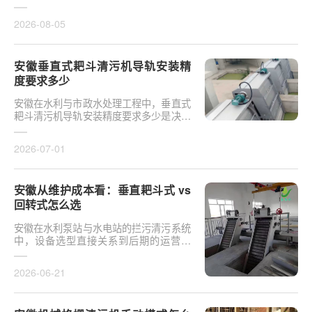
于泵站核心拦污设备而言，其倾斜度直接
影响排污效率及后···
2026-08-05
安徽垂直式耙斗清污机导轨安装精
度要求多少
安徽在水利与市政水处理工程中，垂直式
耙斗清污机导轨安装精度要求多少是决定
设备运行平稳性的核心**。导轨作为耙斗
上下运行的导向轨···
2026-07-01
安徽从维护成本看：垂直耙斗式 vs
回转式怎么选
安徽在水利泵站与水电站的拦污清污系统
中，设备选型直接关系到后期的运营开
支。探讨从维护成本看：垂直耙斗式 vs
回转式怎么选，需要···
2026-06-21