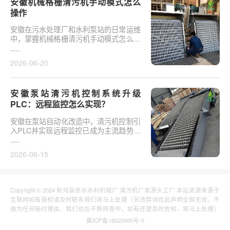
安徽机械格栅清污机手动模式怎么
操作
安徽在污水处理厂和水利泵站的日常运维
中，掌握机械格栅清污机手动模式怎么操
作是保障设备稳定运行的基础环节。以某
市政污水厂改造项···
2026-06-20
安徽泵站清污机控制系统升级
PLC：远程监控怎么实现？
安徽在泵站自动化改造中，清污机控制引
入PLC并实现远程监控已成为主流趋势。
传统清污机多采用继电器硬接线，无法实
现故障远程报警、数···
2026-06-15
Copyright © 2024 新河县依水水利机械厂 清污机厂家源头工厂 本站资源来源于
互联网如有侵权请及时联系我们将马上处理（另违禁词在此声明全部无效，不
做为任何赔付理由，我们也在不断排查中，如有还望及时告知，将马上处理）
冀ICP备18025995号-5