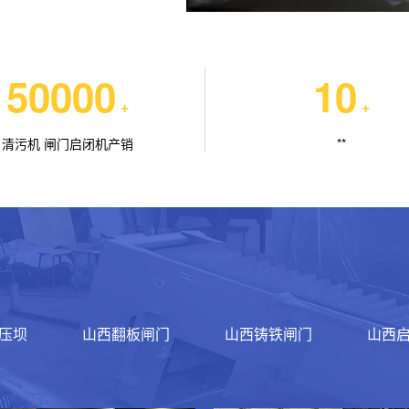
50000
10
+
+
清污机 闸门启闭机产销
**
压坝
山西翻板闸门
山西铸铁闸门
山西