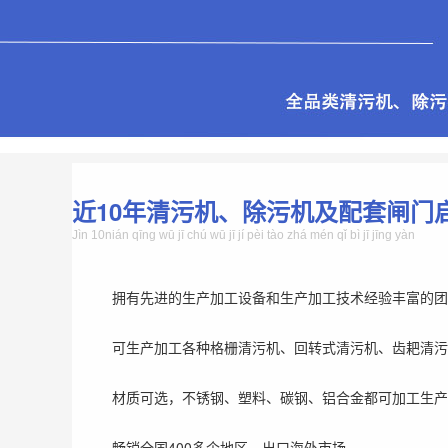
近10年清污机、除污机及配套闸门
Jìn 10nián qīng wū jī chú wū jī jí pèi tào zhá mén qǐ bì jī jīng yàn
拥有先进的生产加工设备和生产加工技术经验丰富的团
可生产加工各种格栅清污机、回转式清污机、齿耙清污
材质可选，不锈钢、塑料、碳钢、铝合金都可加工生产
畅销全国400多个地区，出口海外市场