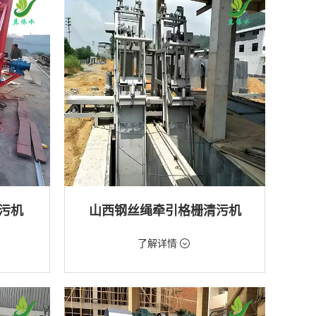
排水工程
污机
山西钢丝绳牵引格栅清污机
价格：2888元/台
了解详情
类型：粗格栅清污机,格栅清污机
厂,水库
用途：泵站,污水处理