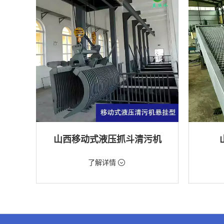
山西移动式液压抓斗清污机
价格：5698元/台
价格：18
了解详情
类型：粗格栅清污机,格栅清污机,移动式清污
类型：细
机
机
用途：泵站,污水处理,水电站,自来水厂,渠道,水
用途：污
产养殖,化工,纺织,给排水工程