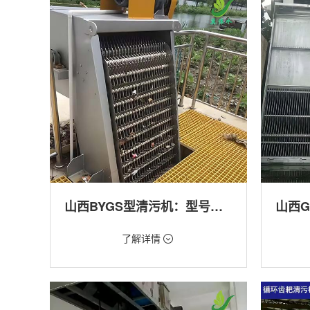
产养殖,化工,纺织,给排水工程
工程
山西BYGS型清污机：型号多样应用广泛
价格：1.23万/台
价格：1.
了解详情
类型：细格栅清污机,格栅清污机,回转式清污
类型：粗
机
机,回转
用途：泵站,污水处理,渠道,化工,纺织
用途：泵
道,防洪