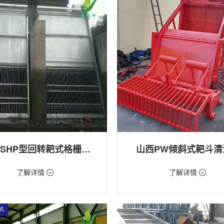
山西GSHP型回转耙式格栅清污机
山西PW倾斜式耙斗清
18万/台
价格：1.28万/台
了解详情
了解详情
格栅清污机,细格栅清污机,格栅清污
类型：粗格栅清污机,格栅清污机
式清污机
用途：泵站,污水处理,水电站,自来水
站,污水处理,水电站,自来水厂,渠道,河
排涝