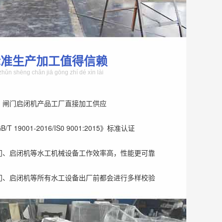
标准生产加工值得信赖
zhǔn shēng chǎn jiā gōng zhí dé xìn lài
、闸门启闭机产品工厂直接加工供应
T 19001-2016/IS0 9001:2015》标准认证
门、启闭机等水工机械设备工作效率高，性能更可靠
门、启闭机等所有水工设备出厂前都会进行多样校验