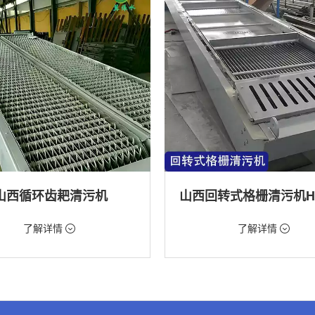
山西循环齿耙清污机
98元/台
价格：9888元/台
了解详情
了解详情
格栅清污机,格栅清污机,回转式清污
类型：粗格栅清污机,格栅清污机,回
机
水处理,水电站,自来水厂,化工,纺织
用途：泵站,污水处理,水电站,自来水厂
道,给排水工程