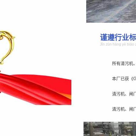
谨遵行业
Jǐn zūn háng yè biāo 
所有清污机
本厂已获《GB/
清污机、闸
清污机、闸