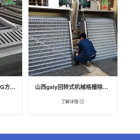
山西回转式格栅清污机HG方型-连续式自动清污优选设备
山西gsly回转式机械格栅除污机
价格：1.66万/台
了解详情
转式清污
类型：细格栅清污机,格栅清污机,回转式清污
机
,渠道,河
用途：污水处理,自来水厂,化工,纺织