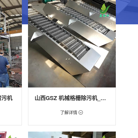
清污机
山西GSZ 机械格栅除污机_污水处理拦截设备_型号参数 | 工作原理 | 适用场景详解
价格：1800元/台
了解详情
类型：细格栅清污机,格栅清污机,回转式清污
机
工程
用途：泵站,污水处理,渠道,河道,化工,纺织,给