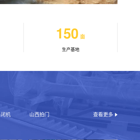
150
亩
生产基地
启闭机
山西拍门
查看更多