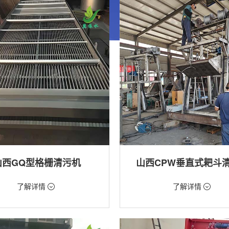
山西GQ型格栅清污机
山西CPW垂直式耙斗
99元/台
价格：5268元/台
了解详情
了解详情
格栅清污机,格栅清污机,回转式清污
类型：粗格栅清污机,格栅清污机
用途：泵站,水电站,自来水厂,给排水
站,污水处理,水电站,自来水厂,给排水