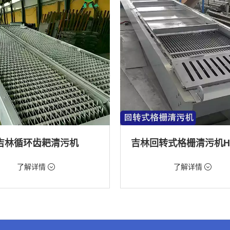
吉林循环齿耙清污机
98元/台
价格：9888元/台
了解详情
了解详情
格栅清污机,格栅清污机,回转式清污
类型：粗格栅清污机,格栅清污机,回
机
水处理,水电站,自来水厂,化工,纺织
用途：泵站,污水处理,水电站,自来水厂
道,给排水工程