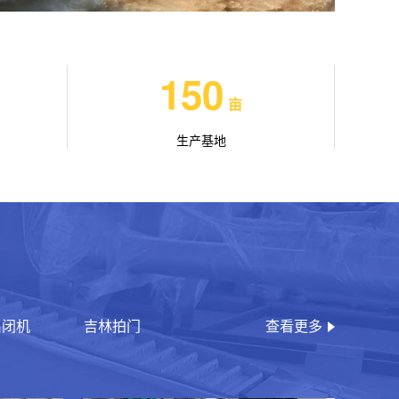
150
亩
生产基地
启闭机
吉林拍门
查看更多