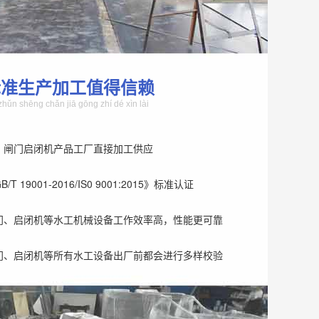
标准生产加工值得信赖
zhǔn shēng chǎn jiā gōng zhí dé xìn lài
、闸门启闭机产品工厂直接加工供应
T 19001-2016/IS0 9001:2015》标准认证
门、启闭机等水工机械设备工作效率高，性能更可靠
门、启闭机等所有水工设备出厂前都会进行多样校验