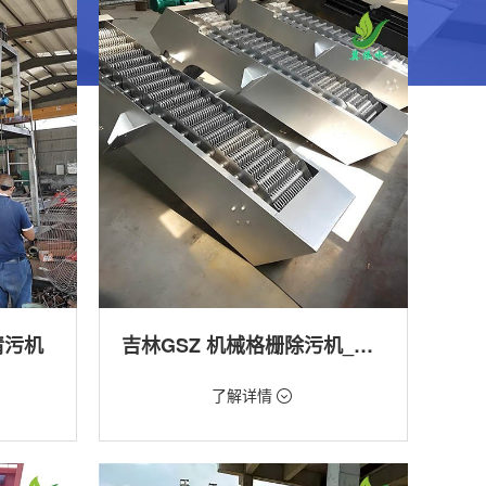
清污机
吉林GSZ 机械格栅除污机_污水处理拦截设备_型号参数 | 工作原理 | 适用场景详解
价格：1800元/台
了解详情
类型：细格栅清污机,格栅清污机,回转式清污
机
工程
用途：泵站,污水处理,渠道,河道,化工,纺织,给