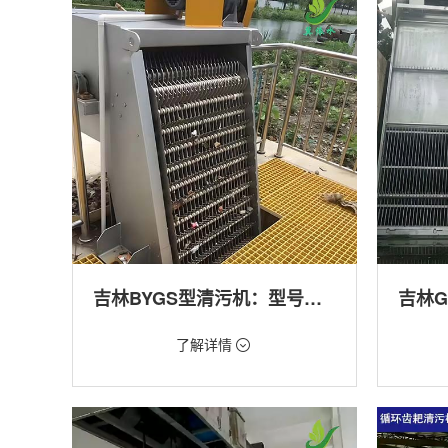
产养殖,化工,纺织,给排水工程
工程
吉林BYGS型清污机：型号多样应用广泛
价格：1.23万/台
价格：1.
了解详情
类型：细格栅清污机,格栅清污机,回转式清污
类型：粗
机
机,回转
用途：泵站,污水处理,渠道,化工,纺织
用途：泵
道,防洪