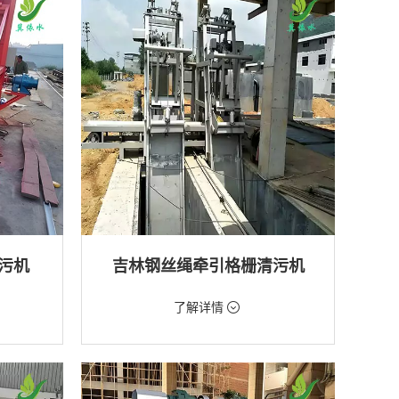
排水工程
污机
吉林钢丝绳牵引格栅清污机
价格：2888元/台
了解详情
类型：粗格栅清污机,格栅清污机
厂,水库
用途：泵站,污水处理