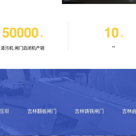
50000
10
+
+
清污机 闸门启闭机产销
**
压坝
吉林翻板闸门
吉林铸铁闸门
吉林