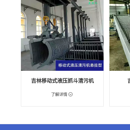
吉林移动式液压抓斗清污机
价格：5698元/台
价格：18
了解详情
类型：粗格栅清污机,格栅清污机,移动式清污
类型：细
机
机
用途：泵站,污水处理,水电站,自来水厂,渠道,水
用途：污
产养殖,化工,纺织,给排水工程