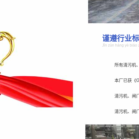
谨遵行业
Jǐn zūn háng yè biāo 
所有清污机
本厂已获《GB/
清污机、闸
清污机、闸