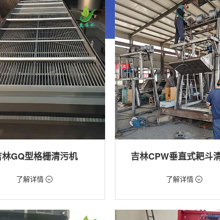
吉林GQ型格栅清污机
吉林CPW垂直式耙斗
99元/台
价格：5268元/台
了解详情
了解详情
格栅清污机,格栅清污机,回转式清污
类型：粗格栅清污机,格栅清污机
用途：泵站,水电站,自来水厂,给排水
站,污水处理,水电站,自来水厂,给排水