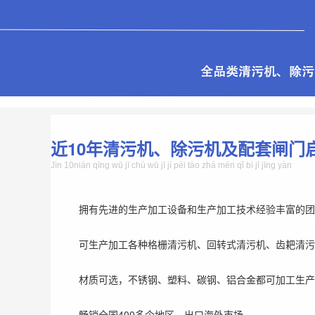
近10年清污机、除污机及配套闸门
Jìn 10nián qīng wū jī chú wū jī jí pèi tào zhá mén qǐ bì jī jīng yàn
拥有先进的生产加工设备和生产加工技术经验丰富的团
可生产加工各种格栅清污机、回转式清污机、齿耙清污
材质可选，不锈钢、塑料、碳钢、铝合金都可加工生产
畅销全国400多个地区，出口海外市场