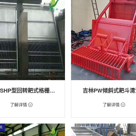
吉林GSHP型回转耙式格栅清污机
吉林PW倾斜式耙斗清
18万/台
价格：1.28万/台
了解详情
了解详情
格栅清污机,细格栅清污机,格栅清污
类型：粗格栅清污机,格栅清污机
式清污机
用途：泵站,污水处理,水电站,自来水
站,污水处理,水电站,自来水厂,渠道,河
排涝