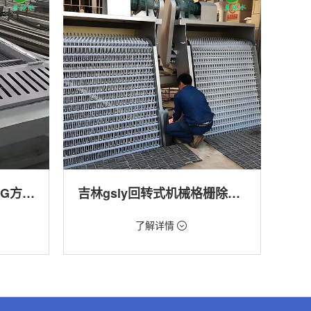
吉林回转式格栅清污机HG方型-连续式自动清污优选设备
吉林gsly回转式机械格栅除污机
价格：1.66万/台
了解详情
转式清污
类型：细格栅清污机,格栅清污机,回转式清污
机
,渠道,河
用途：污水处理,自来水厂,化工,纺织