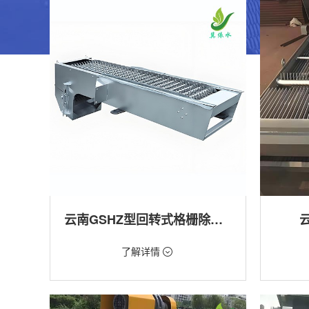
云南GSHZ型回转式格栅除污机
价格：1.08万/台
价格：18
了解详情
类型：粗格栅清污机,细格栅清污机,格栅清污
类型：粗
机,回转式清污机
机
用途：泵站,污水处理,水电站,自来水厂,渠道,水
用途：泵