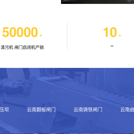
50000
10
+
+
清污机 闸门启闭机产销
**
压坝
云南翻板闸门
云南铸铁闸门
云南