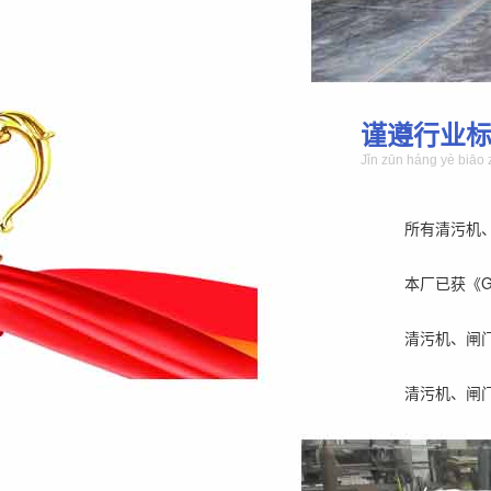
谨遵行业
Jǐn zūn háng yè biāo 
所有清污机
本厂已获《GB/
清污机、闸
清污机、闸