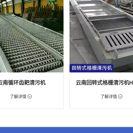
云南循环齿耙清污机
98元/台
价格：9888元/台
了解详情
了解详情
格栅清污机,格栅清污机,回转式清污
类型：粗格栅清污机,格栅清污机,回
机
水处理,水电站,自来水厂,化工,纺织
用途：泵站,污水处理,水电站,自来水厂
道,给排水工程