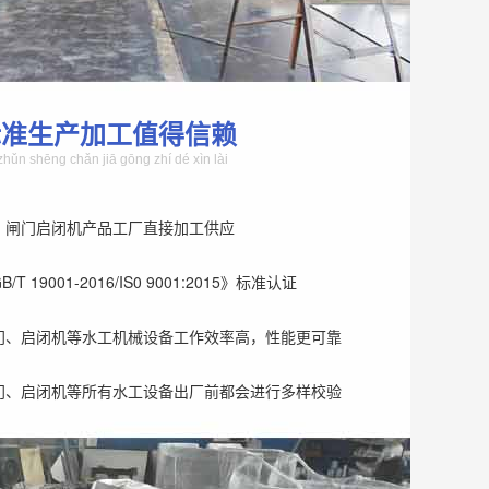
标准生产加工值得信赖
zhǔn shēng chǎn jiā gōng zhí dé xìn lài
、闸门启闭机产品工厂直接加工供应
T 19001-2016/IS0 9001:2015》标准认证
门、启闭机等水工机械设备工作效率高，性能更可靠
门、启闭机等所有水工设备出厂前都会进行多样校验