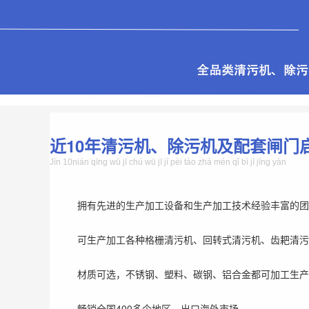
近10年清污机、除污机及配套闸门
Jìn 10nián qīng wū jī chú wū jī jí pèi tào zhá mén qǐ bì jī jīng yàn
拥有先进的生产加工设备和生产加工技术经验丰富的团
可生产加工各种格栅清污机、回转式清污机、齿耙清污
材质可选，不锈钢、塑料、碳钢、铝合金都可加工生产
畅销全国400多个地区，出口海外市场