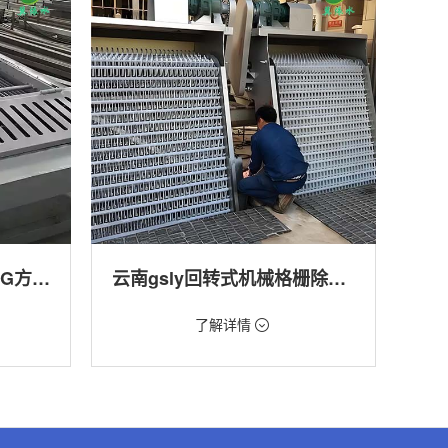
云南回转式格栅清污机HG方型-连续式自动清污优选设备
云南gsly回转式机械格栅除污机
价格：1.66万/台
了解详情
转式清污
类型：细格栅清污机,格栅清污机,回转式清污
机
,渠道,河
用途：污水处理,自来水厂,化工,纺织