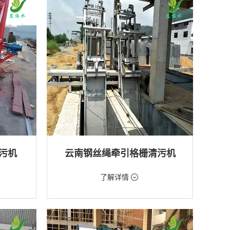
排水工程
污机
云南钢丝绳牵引格栅清污机
价格：2888元/台
了解详情
类型：粗格栅清污机,格栅清污机
厂,水库
用途：泵站,污水处理