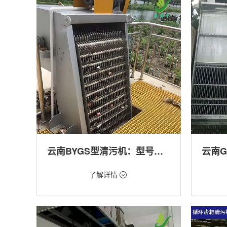
产养殖,化工,纺织,给排水工程
工程
云南BYGS型清污机：型号多样应用广泛
价格：1.23万/台
价格：1.
了解详情
类型：细格栅清污机,格栅清污机,回转式清污
类型：粗
机
机,回转
用途：泵站,污水处理,渠道,化工,纺织
用途：泵
道,防洪