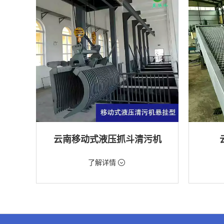
云南移动式液压抓斗清污机
价格：5698元/台
价格：18
了解详情
类型：粗格栅清污机,格栅清污机,移动式清污
类型：细
机
机
用途：泵站,污水处理,水电站,自来水厂,渠道,水
用途：污
产养殖,化工,纺织,给排水工程