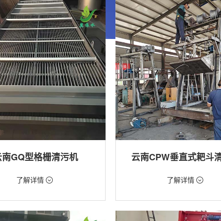
云南GQ型格栅清污机
云南CPW垂直式耙斗
99元/台
价格：5268元/台
了解详情
了解详情
格栅清污机,格栅清污机,回转式清污
类型：粗格栅清污机,格栅清污机
用途：泵站,水电站,自来水厂,给排水
站,污水处理,水电站,自来水厂,给排水