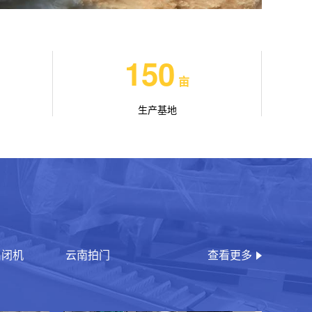
150
亩
生产基地
启闭机
云南拍门
查看更多