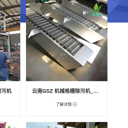
清污机
云南GSZ 机械格栅除污机_污水处理拦截设备_型号参数 | 工作原理 | 适用场景详解
价格：1800元/台
了解详情
类型：细格栅清污机,格栅清污机,回转式清污
机
工程
用途：泵站,污水处理,渠道,河道,化工,纺织,给