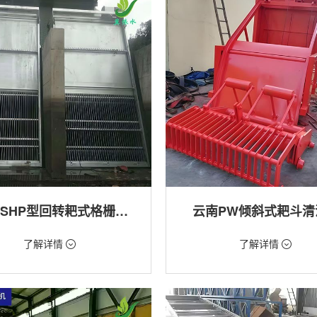
云南GSHP型回转耙式格栅清污机
云南PW倾斜式耙斗清
18万/台
价格：1.28万/台
了解详情
了解详情
格栅清污机,细格栅清污机,格栅清污
类型：粗格栅清污机,格栅清污机
式清污机
用途：泵站,污水处理,水电站,自来水
站,污水处理,水电站,自来水厂,渠道,河
排涝