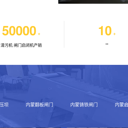
50000
10
+
+
清污机 闸门启闭机产销
**
压坝
内蒙翻板闸门
内蒙铸铁闸门
内蒙