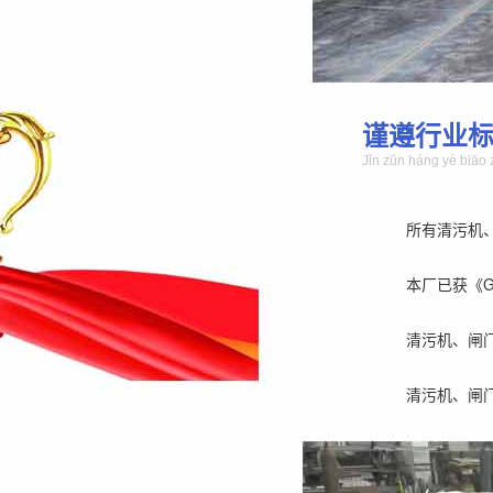
谨遵行业
Jǐn zūn háng yè biāo 
所有清污机
本厂已获《GB/
清污机、闸
清污机、闸