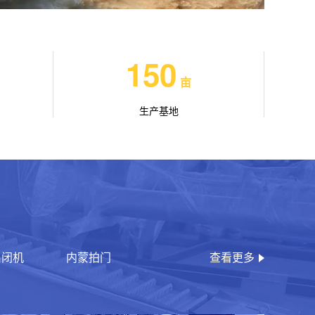
150
亩
生产基地
启闭机
内蒙拍门
查看更多