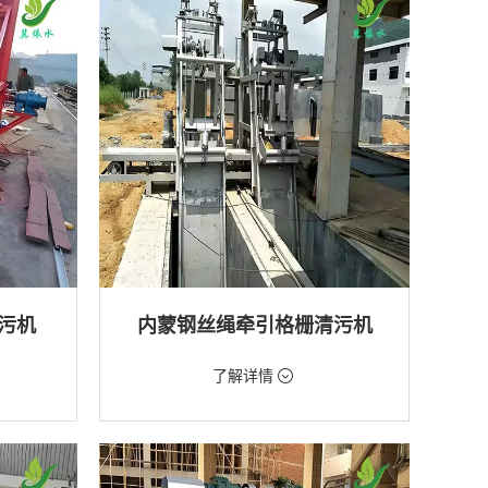
排水工程
污机
内蒙钢丝绳牵引格栅清污机
价格：2888元/台
了解详情
类型：粗格栅清污机,格栅清污机
厂,水库
用途：泵站,污水处理