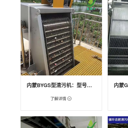
产养殖,化工,纺织,给排水工程
工程
内蒙BYGS型清污机：型号多样应用广泛
价格：1.23万/台
价格：1.
了解详情
类型：细格栅清污机,格栅清污机,回转式清污
类型：粗
机
机,回转
用途：泵站,污水处理,渠道,化工,纺织
用途：泵
道,防洪