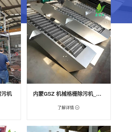
清污机
内蒙GSZ 机械格栅除污机_污水处理拦截设备_型号参数 | 工作原理 | 适用场景详解
价格：1800元/台
了解详情
类型：细格栅清污机,格栅清污机,回转式清污
机
工程
用途：泵站,污水处理,渠道,河道,化工,纺织,给