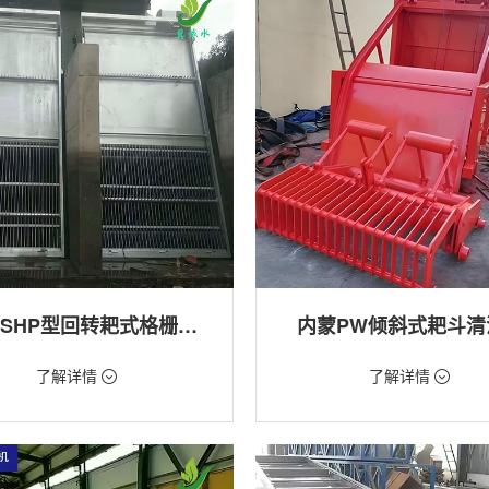
内蒙GSHP型回转耙式格栅清污机
内蒙PW倾斜式耙斗清
18万/台
价格：1.28万/台
了解详情
了解详情
格栅清污机,细格栅清污机,格栅清污
类型：粗格栅清污机,格栅清污机
式清污机
用途：泵站,污水处理,水电站,自来水
站,污水处理,水电站,自来水厂,渠道,河
排涝