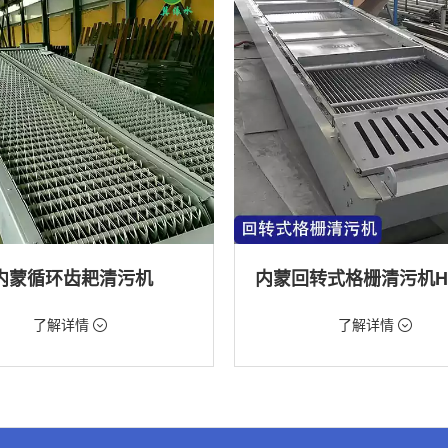
内蒙循环齿耙清污机
98元/台
价格：9888元/台
了解详情
了解详情
格栅清污机,格栅清污机,回转式清污
类型：粗格栅清污机,格栅清污机,回
机
水处理,水电站,自来水厂,化工,纺织
用途：泵站,污水处理,水电站,自来水厂
道,给排水工程