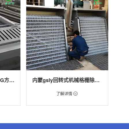
内蒙回转式格栅清污机HG方型-连续式自动清污优选设备
内蒙gsly回转式机械格栅除污机
价格：1.66万/台
了解详情
转式清污
类型：细格栅清污机,格栅清污机,回转式清污
机
,渠道,河
用途：污水处理,自来水厂,化工,纺织