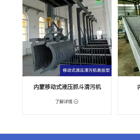
内蒙移动式液压抓斗清污机
价格：5698元/台
价格：18
了解详情
类型：粗格栅清污机,格栅清污机,移动式清污
类型：细
机
机
用途：泵站,污水处理,水电站,自来水厂,渠道,水
用途：污
产养殖,化工,纺织,给排水工程