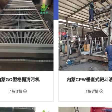
内蒙GQ型格栅清污机
内蒙CPW垂直式耙斗
99元/台
价格：5268元/台
了解详情
了解详情
格栅清污机,格栅清污机,回转式清污
类型：粗格栅清污机,格栅清污机
用途：泵站,水电站,自来水厂,给排水
站,污水处理,水电站,自来水厂,给排水