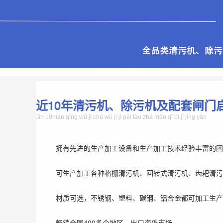
近10年清污机、除污机及配套闸门
Jìn 10nián qīng wū jī chú wū jī jí pèi tào zhá mén qǐ bì jī jīng yàn
拥有先进的生产加工设备和生产加工技术经验丰富的团
可生产加工各种格栅清污机、回转式清污机、齿耙清污
材质可选，不锈钢、塑料、碳钢、铝合金都可加工生产
畅销全国400多个地区，出口海外市场