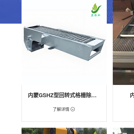
内蒙GSHZ型回转式格栅除污机
价格：1.08万/台
价格：18
了解详情
类型：粗格栅清污机,细格栅清污机,格栅清污
类型：粗
机,回转式清污机
机
用途：泵站,污水处理,水电站,自来水厂,渠道,水
用途：泵