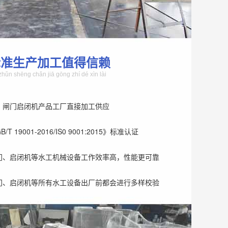
标准生产加工值得信赖
zhǔn shēng chǎn jiā gōng zhí dé xìn lài
、闸门启闭机产品工厂直接加工供应
T 19001-2016/IS0 9001:2015》标准认证
门、启闭机等水工机械设备工作效率高，性能更可靠
门、启闭机等所有水工设备出厂前都会进行多样校验