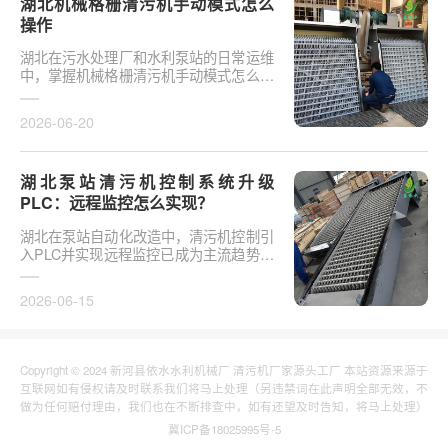
湖北机械格栅清污机手动模式怎么
操作
湖北在污水处理厂和水利泵站的日常运维
中，掌握机械格栅清污机手动模式怎么操
作是保障设备稳定运行的基础环节。以某
市政污水厂改造项···
2026-06-20
湖北泵站清污机控制系统升级
PLC：远程监控怎么实现？
湖北在泵站自动化改造中，清污机控制引
入PLC并实现远程监控已成为主流趋势。
传统清污机多采用继电器硬接线，无法实
现故障远程报警、数···
2026-06-15
Copyright © 2024 新河县依水水利机械厂 清污机厂家源头工厂 本站资源来源于
互联网如有侵权请及时联系我们将马上处理（另违禁词在此声明全部无效，不
做为任何赔付理由，我们也在不断排查中，如有还望及时告知，将马上处理）
冀ICP备18025995号-5