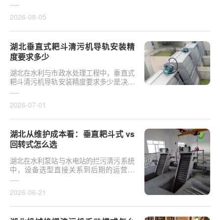
于泵站核心拦污设备而言，其倾斜度直接
影响排污效率及后···
2026-08-05
湖北垂直式耙斗清污机导轨安装精
度要求多少
湖北在水利与市政水处理工程中，垂直式
耙斗清污机导轨安装精度要求多少是决定
设备运行平稳性的核心**。导轨作为耙斗
上下运行的导向轨···
2026-07-01
湖北从维护成本看：垂直耙斗式 vs
回转式怎么选
湖北在水利泵站与水电站的拦污清污系统
中，设备选型直接关系到后期的运营开
支。探讨从维护成本看：垂直耙斗式 vs
回转式怎么选，需要···
2026-06-21