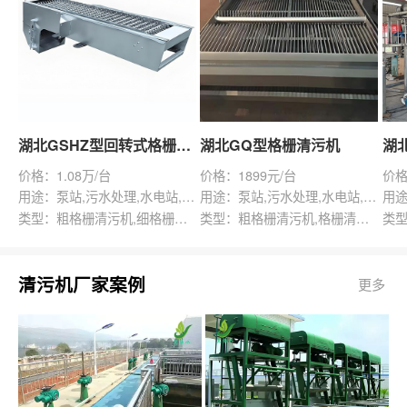
湖北GSHZ型回转式格栅除污机
湖北GQ型格栅清污机
价格：1.08万/台
价格：1899元/台
价格
用途：泵站,污水处理,水电站,自来水厂,渠道,水产养殖,化工,纺织,给排水工程
用途：泵站,污水处理,水电站,自来水厂,给排水工程
类型：粗格栅清污机,细格栅清污机,格栅清污机,回转式清污机
类型：粗格栅清污机,格栅清污机,回转式清污机
清污机厂家案例
更多