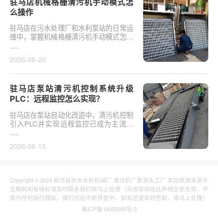
驻马店机械格栅清污机手动模式怎
么操作
驻马店在污水处理厂和水利泵站的日常运
维中，掌握机械格栅清污机手动模式怎么
操作是保障设备稳定运行的基础环节。以
某市政污水厂改造项···
2026-06-20
驻马店泵站清污机控制系统升级
PLC：远程监控怎么实现？
驻马店在泵站自动化改造中，清污机控制
引入PLC并实现远程监控已成为主流趋
势。传统清污机多采用继电器硬接线，无
法实现故障远程报警、数···
2026-06-15
Copyright © 2024 新河县依水水利机械厂 清污机厂家源头工厂 本站资源来源于
互联网如有侵权请及时联系我们将马上处理（另违禁词在此声明全部无效，不
做为任何赔付理由，我们也在不断排查中，如有还望及时告知，将马上处理）
冀ICP备18025995号-5