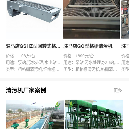
驻马店GSHZ型回转式格栅除污机
驻马店GQ型格栅清污机
价格：1.08万/台
价格：1899元/台
价格
用途：泵站,污水处理,水电站,自来水厂,渠道,水产养殖,化工,纺织,给排水工程
用途：泵站,污水处理,水电站,自来水厂,给排水工程
类型：粗格栅清污机,细格栅清污机,格栅清污机,回转式清污机
类型：粗格栅清污机,格栅清污机,回转式清污机
清污机厂家案例
更多