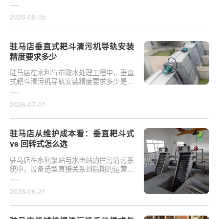
对于泵站核心拦污设备而言，其倾斜度直
接影响排污效率及后···
2026-08-05
驻马店垂直式耙斗清污机导轨安装
精度要求多少
驻马店在水利与市政水处理工程中，垂直
式耙斗清污机导轨安装精度要求多少是决
定设备运行平稳性的核心**。导轨作为耙
斗上下运行的导向轨···
2026-07-01
驻马店从维护成本看：垂直耙斗式
vs 回转式怎么选
驻马店在水利泵站与水电站的拦污清污系
统中，设备选型直接关系到后期的运营开
支。探讨从维护成本看：垂直耙斗式 vs
回转式怎么选，需要···
2026-06-21