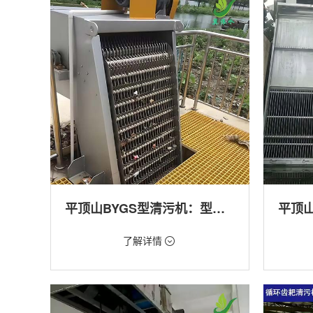
产养殖,化工,纺织,给排水工程
工程
平顶山BYGS型清污机：型号多样应用广泛
价格：1.23万/台
价格：1.
了解详情
类型：细格栅清污机,格栅清污机,回转式清污
类型：粗
机
机,回转
用途：泵站,污水处理,渠道,化工,纺织
用途：泵
道,防洪