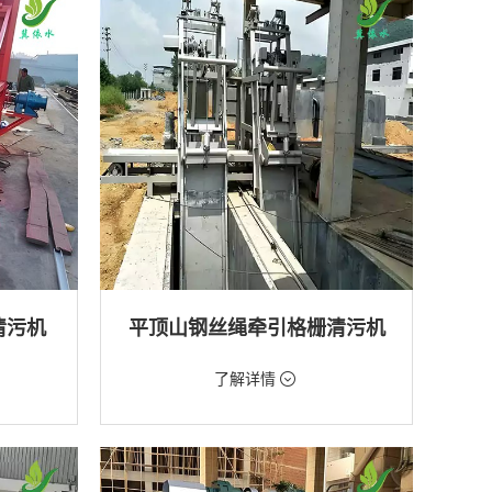
排水工程
清污机
平顶山钢丝绳牵引格栅清污机
价格：2888元/台
了解详情
类型：粗格栅清污机,格栅清污机
厂,水库
用途：泵站,污水处理