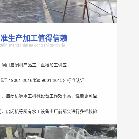
标准生产加工值得信赖
zhǔn shēng chǎn jiā gōng zhí dé xìn lài
、闸门启闭机产品工厂直接加工供应
T 19001-2016/IS0 9001:2015》标准认证
门、启闭机等水工机械设备工作效率高，性能更可靠
门、启闭机等所有水工设备出厂前都会进行多样校验