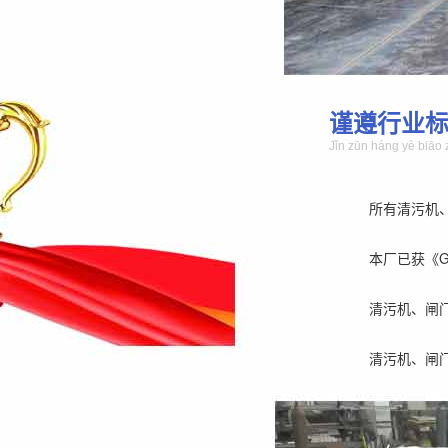
谨遵行业
Jǐn zūn háng yè biāo 
所有清污机
本厂已获《GB/
清污机、闸
清污机、闸