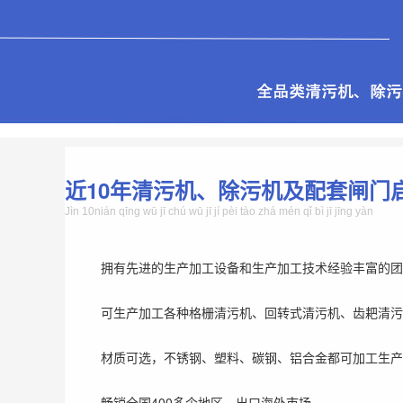
近10年清污机、除污机及配套闸门
Jìn 10nián qīng wū jī chú wū jī jí pèi tào zhá mén qǐ bì jī jīng yàn
拥有先进的生产加工设备和生产加工技术经验丰富的团
可生产加工各种格栅清污机、回转式清污机、齿耙清污
材质可选，不锈钢、塑料、碳钢、铝合金都可加工生产
畅销全国400多个地区，出口海外市场