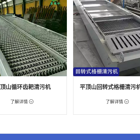
顶山循环齿耙清污机
98元/台
价格：9888元/台
了解详情
了解详情
格栅清污机,格栅清污机,回转式清污
类型：粗格栅清污机,格栅清污机,回
机
水处理,水电站,自来水厂,化工,纺织
用途：泵站,污水处理,水电站,自来水厂
道,给排水工程