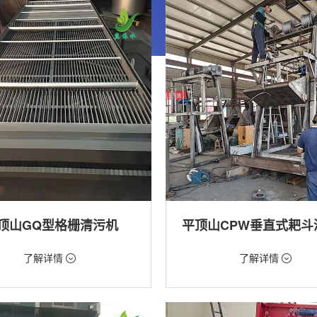
顶山GQ型格栅清污机
平顶山CPW垂直式耙斗
99元/台
价格：5268元/台
了解详情
了解详情
格栅清污机,格栅清污机,回转式清污
类型：粗格栅清污机,格栅清污机
用途：泵站,水电站,自来水厂,给排水
站,污水处理,水电站,自来水厂,给排水