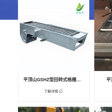
平顶山GSHZ型回转式格栅除污机
平
价格：1.08万/台
价格：18
了解详情
类型：粗格栅清污机,细格栅清污机,格栅清污
类型：粗
机,回转式清污机
机
用途：泵站,污水处理,水电站,自来水厂,渠道,水
用途：泵