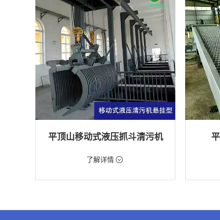
平顶山移动式液压抓斗清污机
平
价格：5698元/台
价格：18
了解详情
类型：粗格栅清污机,格栅清污机,移动式清污
类型：细
机
机
用途：泵站,污水处理,水电站,自来水厂,渠道,水
用途：污
产养殖,化工,纺织,给排水工程