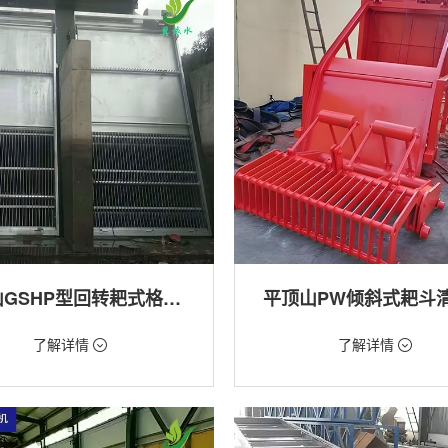
平顶山GSHP型回转耙式格栅清污机
平顶山PW倾斜式耙斗
18万/台
价格：1.28万/台
了解详情
了解详情
格栅清污机,细格栅清污机,格栅清污
类型：粗格栅清污机,格栅清污机
式清污机
用途：泵站,污水处理,水电站,自来水
站,污水处理,水电站,自来水厂,渠道,河
排涝