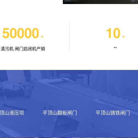
50000
10
+
+
清污机 闸门启闭机产销
**
顶山液压坝
平顶山翻板闸门
平顶山铸铁闸门