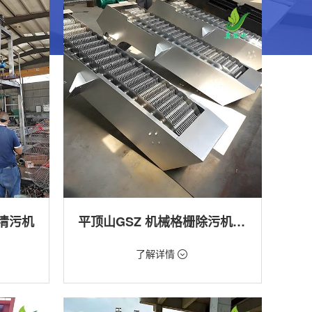
清污机
平顶山GSZ 机械格栅除污机_污水处理拦截设备_型号参数 | 工作原理 | 适用场景详解
价格：1800元/台
了解详情
类型：细格栅清污机,格栅清污机,回转式清污
机
工程
用途：泵站,污水处理,渠道,河道,化工,纺织,给