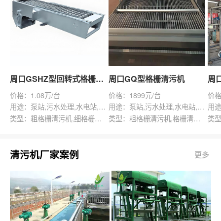
周口GSHZ型回转式格栅除污机
周口GQ型格栅清污机
价格：1.08万/台
价格：1899元/台
价格
用途：泵站,污水处理,水电站,自来水厂,渠道,水产养殖,化工,纺织,给排水工程
用途：泵站,污水处理,水电站,自来水厂,给排水工程
类型：粗格栅清污机,细格栅清污机,格栅清污机,回转式清污机
类型：粗格栅清污机,格栅清污机,回转式清污机
清污机厂家案例
更多