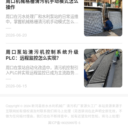
周口机械格栅清污机手动模式怎么
操作
周口在污水处理厂和水利泵站的日常运维
中，掌握机械格栅清污机手动模式怎么操
作是保障设备稳定运行的基础环节。以某
市政污水厂改造项···
2026-06-20
周口泵站清污机控制系统升级
PLC：远程监控怎么实现？
周口在泵站自动化改造中，清污机控制引
入PLC并实现远程监控已成为主流趋势。
传统清污机多采用继电器硬接线，无法实
现故障远程报警、数···
2026-06-15
Copyright © 2024 新河县依水水利机械厂 清污机厂家源头工厂 本站资源来源于
互联网如有侵权请及时联系我们将马上处理（另违禁词在此声明全部无效，不
做为任何赔付理由，我们也在不断排查中，如有还望及时告知，将马上处理）
冀ICP备18025995号-5