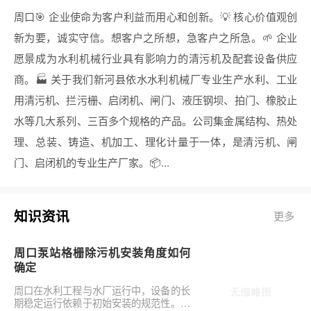
周口🎯 企业使命为客户利益而用心和创新。💡 核心价值观创
新为要，诚实守信。想客户之所想，急客户之所急。🌱 企业
愿景成为水利机械行业具有影响力的清污机及配套设备供应
商。🏭 关于我们新河县依水水利机械厂专业生产水利、工业
用清污机、拦污栅、启闭机、闸门、液压钢坝、拍门、橡胶止
水等几大系列、三百多个规格的产品。公司集金属结构、热处
理、总装、铸造、机加工、理化计量于一体，是清污机、闸
门、启闭机的专业生产厂家。📦...
知识资讯
更多
周口泵站格栅除污机安装角度如何
确定
周口在水利工程与水厂运行中，设备的长
期稳定运行依赖于初始安装的规范性。对