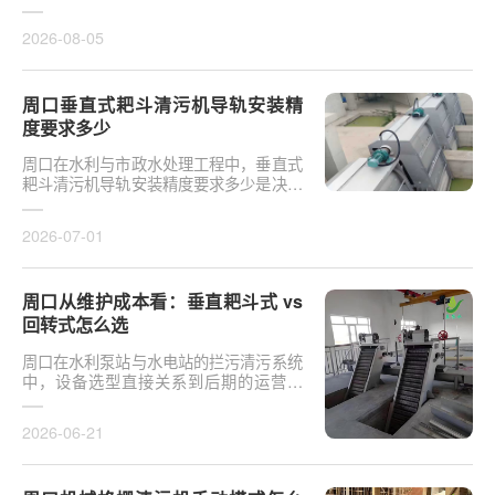
于泵站核心拦污设备而言，其倾斜度直接
影响排污效率及后···
2026-08-05
周口垂直式耙斗清污机导轨安装精
度要求多少
周口在水利与市政水处理工程中，垂直式
耙斗清污机导轨安装精度要求多少是决定
设备运行平稳性的核心**。导轨作为耙斗
上下运行的导向轨···
2026-07-01
周口从维护成本看：垂直耙斗式 vs
回转式怎么选
周口在水利泵站与水电站的拦污清污系统
中，设备选型直接关系到后期的运营开
支。探讨从维护成本看：垂直耙斗式 vs
回转式怎么选，需要···
2026-06-21