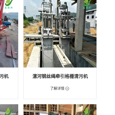
排水工程
污机
漯河钢丝绳牵引格栅清污机
价格：2888元/台
了解详情
类型：粗格栅清污机,格栅清污机
厂,水库
用途：泵站,污水处理