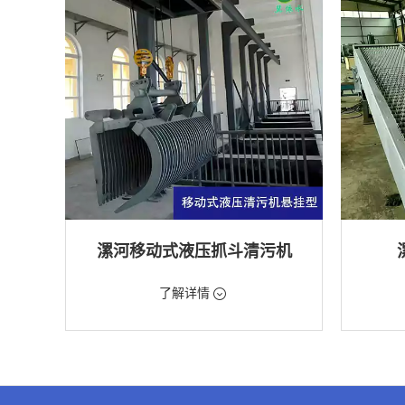
漯河移动式液压抓斗清污机
价格：5698元/台
价格：18
了解详情
类型：粗格栅清污机,格栅清污机,移动式清污
类型：细
机
机
用途：泵站,污水处理,水电站,自来水厂,渠道,水
用途：污
产养殖,化工,纺织,给排水工程