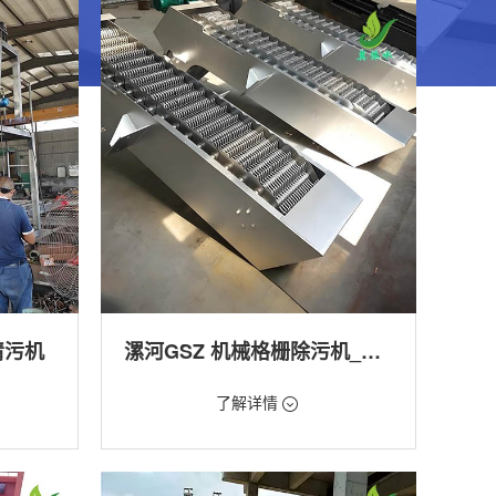
清污机
漯河GSZ 机械格栅除污机_污水处理拦截设备_型号参数 | 工作原理 | 适用场景详解
价格：1800元/台
了解详情
类型：细格栅清污机,格栅清污机,回转式清污
机
工程
用途：泵站,污水处理,渠道,河道,化工,纺织,给