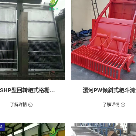
漯河GSHP型回转耙式格栅清污机
漯河PW倾斜式耙斗清
18万/台
价格：1.28万/台
了解详情
了解详情
格栅清污机,细格栅清污机,格栅清污
类型：粗格栅清污机,格栅清污机
式清污机
用途：泵站,污水处理,水电站,自来水
站,污水处理,水电站,自来水厂,渠道,河
排涝