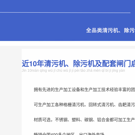
近10年清污机、除污机及配套闸门
Jìn 10nián qīng wū jī chú wū jī jí pèi tào zhá mén qǐ bì jī jīng yàn
拥有先进的生产加工设备和生产加工技术经验丰富的团
可生产加工各种格栅清污机、回转式清污机、齿耙清污
材质可选，不锈钢、塑料、碳钢、铝合金都可加工生产
畅销全国400多个地区，出口海外市场