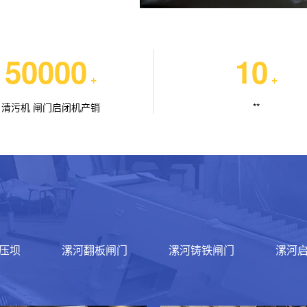
50000
10
+
+
清污机 闸门启闭机产销
**
压坝
漯河翻板闸门
漯河铸铁闸门
漯河