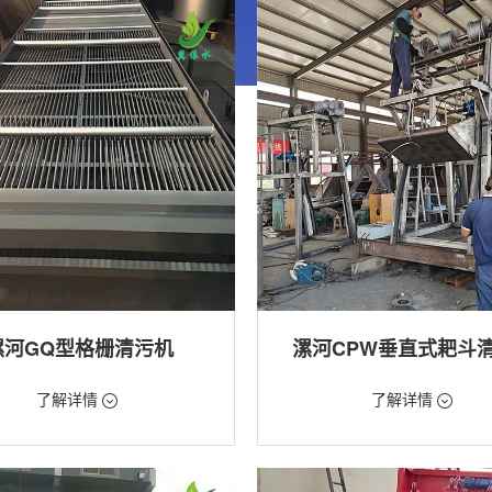
漯河GQ型格栅清污机
漯河CPW垂直式耙斗
99元/台
价格：5268元/台
了解详情
了解详情
格栅清污机,格栅清污机,回转式清污
类型：粗格栅清污机,格栅清污机
用途：泵站,水电站,自来水厂,给排水
站,污水处理,水电站,自来水厂,给排水