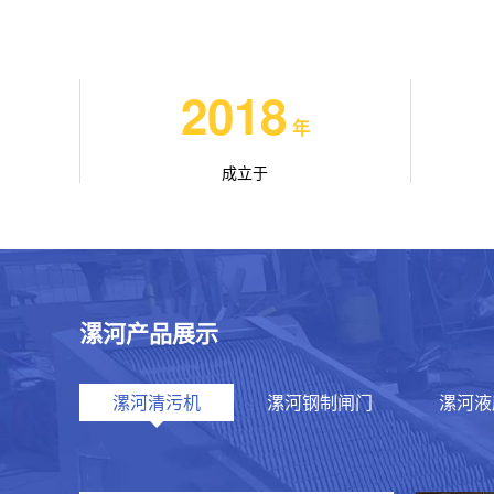
2018
年
成立于
漯河产品展示
漯河清污机
漯河钢制闸门
漯河液