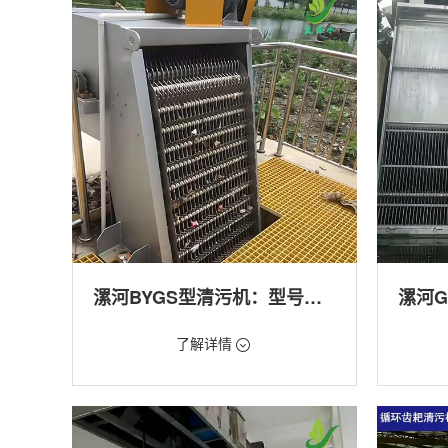
产养殖,化工,纺织,给排水工程
工程
漯河BYGS型清污机：型号多样应用广泛
价格：1.23万/台
价格：1.
了解详情
类型：细格栅清污机,格栅清污机,回转式清污
类型：粗
机
机,回转
用途：泵站,污水处理,渠道,化工,纺织
用途：泵
道,防洪