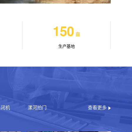
150
亩
生产基地
启闭机
漯河拍门
查看更多