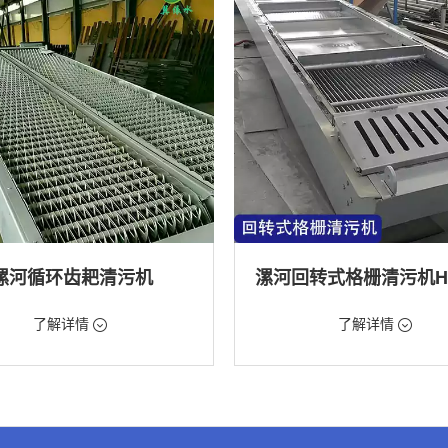
漯河循环齿耙清污机
98元/台
价格：9888元/台
了解详情
了解详情
格栅清污机,格栅清污机,回转式清污
类型：粗格栅清污机,格栅清污机,回
机
水处理,水电站,自来水厂,化工,纺织
用途：泵站,污水处理,水电站,自来水厂
道,给排水工程