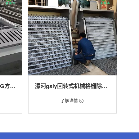
漯河回转式格栅清污机HG方型-连续式自动清污优选设备
漯河gsly回转式机械格栅除污机
价格：1.66万/台
了解详情
转式清污
类型：细格栅清污机,格栅清污机,回转式清污
机
,渠道,河
用途：污水处理,自来水厂,化工,纺织