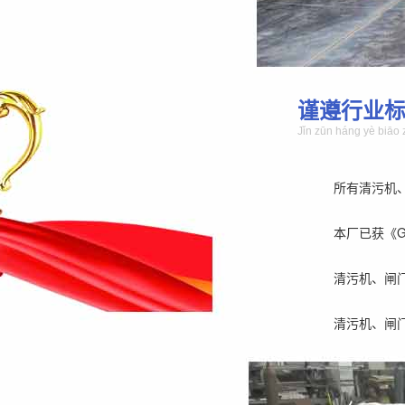
谨遵行业
Jǐn zūn háng yè biāo 
所有清污机
本厂已获《GB/
清污机、闸
清污机、闸