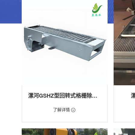
漯河GSHZ型回转式格栅除污机
价格：1.08万/台
价格：18
了解详情
类型：粗格栅清污机,细格栅清污机,格栅清污
类型：粗
机,回转式清污机
机
用途：泵站,污水处理,水电站,自来水厂,渠道,水
用途：泵