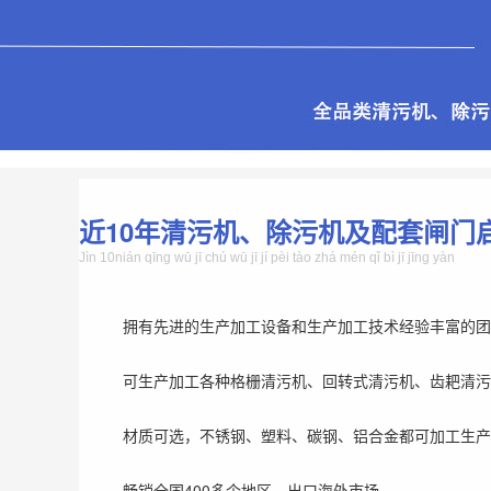
近10年清污机、除污机及配套闸门
Jìn 10nián qīng wū jī chú wū jī jí pèi tào zhá mén qǐ bì jī jīng yàn
拥有先进的生产加工设备和生产加工技术经验丰富的团
可生产加工各种格栅清污机、回转式清污机、齿耙清污
材质可选，不锈钢、塑料、碳钢、铝合金都可加工生产
畅销全国400多个地区，出口海外市场