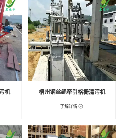
排水工程
污机
梧州钢丝绳牵引格栅清污机
价格：2888元/台
了解详情
类型：粗格栅清污机,格栅清污机
厂,水库
用途：泵站,污水处理