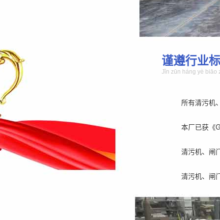
谨遵行业
Jǐn zūn háng yè biāo 
所有清污机
本厂已获《GB/
清污机、闸
清污机、闸