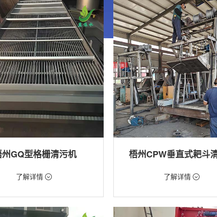
梧州GQ型格栅清污机
梧州CPW垂直式耙斗
99元/台
价格：5268元/台
了解详情
了解详情
格栅清污机,格栅清污机,回转式清污
类型：粗格栅清污机,格栅清污机
用途：泵站,水电站,自来水厂,给排水
站,污水处理,水电站,自来水厂,给排水