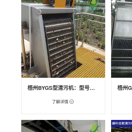
产养殖,化工,纺织,给排水工程
工程
梧州BYGS型清污机：型号多样应用广泛
价格：1.23万/台
价格：1.
了解详情
类型：细格栅清污机,格栅清污机,回转式清污
类型：粗
机
机,回转
用途：泵站,污水处理,渠道,化工,纺织
用途：泵
道,防洪