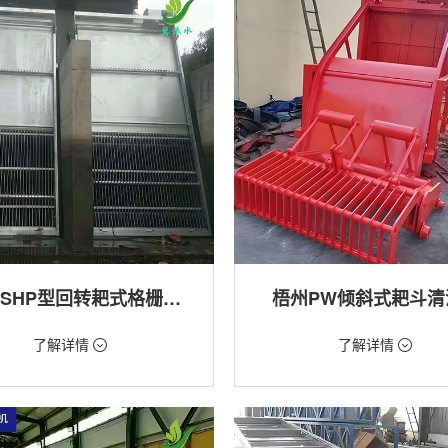
梧州GSHP型回转耙式格栅清污机
梧州PW倾斜式耙斗清
18万/台
价格：1.28万/台
了解详情
了解详情
格栅清污机,细格栅清污机,格栅清污
类型：粗格栅清污机,格栅清污机
式清污机
用途：泵站,污水处理,水电站,自来水
站,污水处理,水电站,自来水厂,渠道,河
排涝