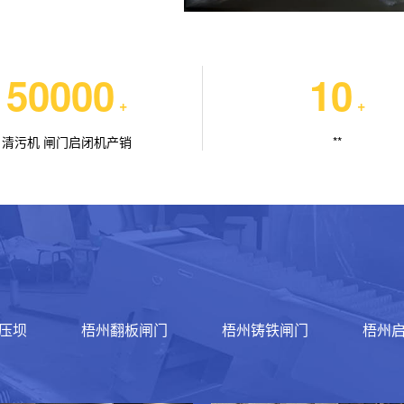
50000
10
+
+
清污机 闸门启闭机产销
**
压坝
梧州翻板闸门
梧州铸铁闸门
梧州