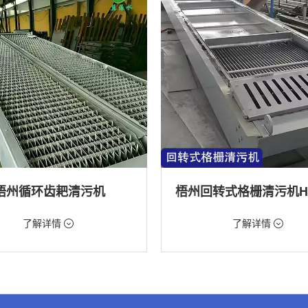
梧州循环齿耙清污机
98元/台
价格：9888元/台
了解详情
了解详情
格栅清污机,格栅清污机,回转式清污
类型：粗格栅清污机,格栅清污机,回
机
水处理,水电站,自来水厂,化工,纺织
用途：泵站,污水处理,水电站,自来水厂
道,给排水工程