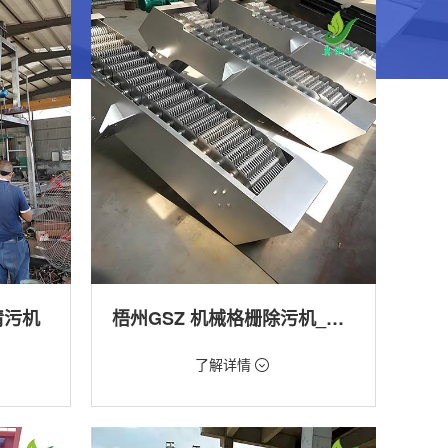
清污机
梧州GSZ 机械格栅除污机_污水处理拦截设备_型号参数 | 工作原理 | 适用场景详解
价格：1800元/台
了解详情
类型：细格栅清污机,格栅清污机,回转式清污
机
工程
用途：泵站,污水处理,渠道,河道,化工,纺织,给