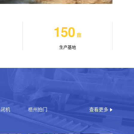
150
亩
生产基地
启闭机
梧州拍门
查看更多