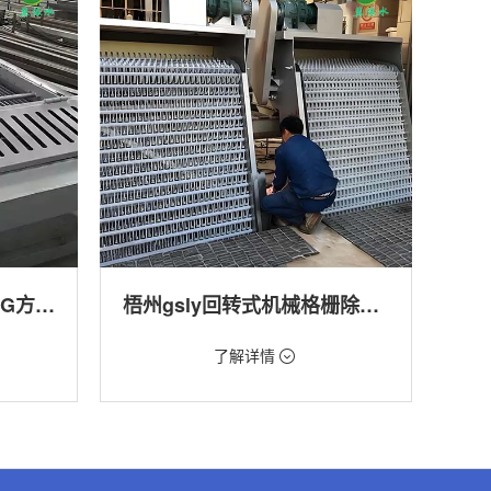
梧州回转式格栅清污机HG方型-连续式自动清污优选设备
梧州gsly回转式机械格栅除污机
价格：1.66万/台
了解详情
转式清污
类型：细格栅清污机,格栅清污机,回转式清污
机
,渠道,河
用途：污水处理,自来水厂,化工,纺织