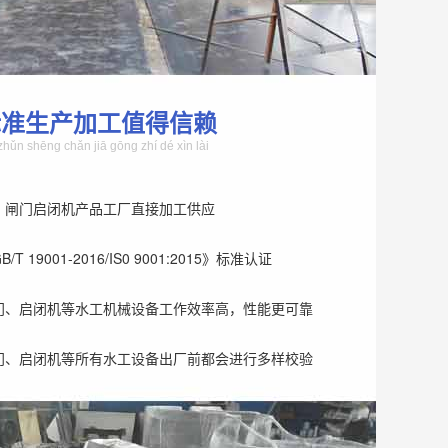
标准生产加工值得信赖
zhǔn shēng chǎn jiā gōng zhí dé xìn lài
、闸门启闭机产品工厂直接加工供应
T 19001-2016/IS0 9001:2015》标准认证
门、启闭机等水工机械设备工作效率高，性能更可靠
门、启闭机等所有水工设备出厂前都会进行多样校验