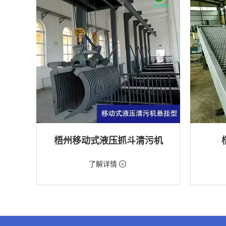
梧州移动式液压抓斗清污机
价格：5698元/台
价格：18
了解详情
类型：粗格栅清污机,格栅清污机,移动式清污
类型：细
机
机
用途：泵站,污水处理,水电站,自来水厂,渠道,水
用途：污
产养殖,化工,纺织,给排水工程