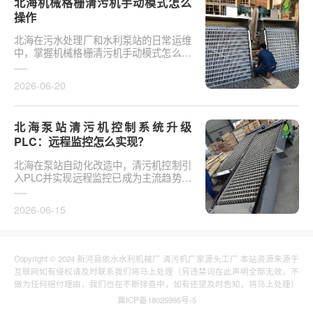
北海机械格栅清污机手动模式怎么
操作
北海在污水处理厂和水利泵站的日常运维
中，掌握机械格栅清污机手动模式怎么操
作是保障设备稳定运行的基础环节。以某
市政污水厂改造项···
2026-06-20
北海泵站清污机控制系统升级
PLC：远程监控怎么实现？
北海在泵站自动化改造中，清污机控制引
入PLC并实现远程监控已成为主流趋势。
传统清污机多采用继电器硬接线，无法实
现故障远程报警、数···
2026-06-15
Copyright © 2024 新河县依水水利机械厂 清污机厂家源头工厂 本站资源来源于
互联网如有侵权请及时联系我们将马上处理（另违禁词在此声明全部无效，不
做为任何赔付理由，我们也在不断排查中，如有还望及时告知，将马上处理）
冀ICP备18025995号-5