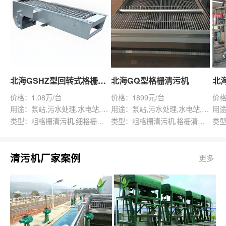
北海GSHZ型回转式格栅除污机
北海GQ型格栅清污机
价格：1.08万/台
价格：1899元/台
价格
用途：泵站,污水处理,水电站,自来水厂,渠道,水产养殖,化工,纺织,给排水工程
用途：泵站,污水处理,水电站,自来水厂,给排水工程
类型：粗格栅清污机,细格栅清污机,格栅清污机,回转式清污机
类型：粗格栅清污机,格栅清污机,回转式清污机
清污机厂家案例
更多