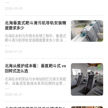
于泵站核心拦污设备而言，其倾斜度直接
影响排污效率及后···
2026-08-05
北海垂直式耙斗清污机导轨安装精
度要求多少
北海在水利与市政水处理工程中，垂直式
耙斗清污机导轨安装精度要求多少是决定
设备运行平稳性的核心**。导轨作为耙斗
上下运行的导向轨···
2026-07-01
北海从维护成本看：垂直耙斗式 vs
回转式怎么选
北海在水利泵站与水电站的拦污清污系统
中，设备选型直接关系到后期的运营开
支。探讨从维护成本看：垂直耙斗式 vs
回转式怎么选，需要···
2026-06-21