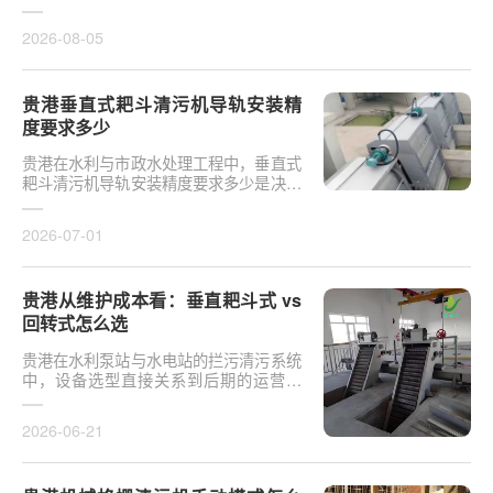
于泵站核心拦污设备而言，其倾斜度直接
影响排污效率及后···
2026-08-05
贵港垂直式耙斗清污机导轨安装精
度要求多少
贵港在水利与市政水处理工程中，垂直式
耙斗清污机导轨安装精度要求多少是决定
设备运行平稳性的核心**。导轨作为耙斗
上下运行的导向轨···
2026-07-01
贵港从维护成本看：垂直耙斗式 vs
回转式怎么选
贵港在水利泵站与水电站的拦污清污系统
中，设备选型直接关系到后期的运营开
支。探讨从维护成本看：垂直耙斗式 vs
回转式怎么选，需要···
2026-06-21