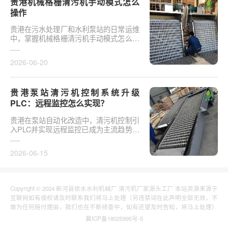
贵港机械格栅清污机手动模式怎么
操作
贵港在污水处理厂和水利泵站的日常运维
中，掌握机械格栅清污机手动模式怎么操
作是保障设备稳定运行的基础环节。以某
市政污水厂改造项···
2026-06-20
贵港泵站清污机控制系统升级
PLC：远程监控怎么实现？
贵港在泵站自动化改造中，清污机控制引
入PLC并实现远程监控已成为主流趋势。
传统清污机多采用继电器硬接线，无法实
现故障远程报警、数···
2026-06-15
Copyright © 2024 新河县依水水利机械厂 清污机厂家源头工厂 本站资源来源于
互联网如有侵权请及时联系我们将马上处理（另违禁词在此声明全部无效，不
做为任何赔付理由，我们也在不断排查中，如有还望及时告知，将马上处理）
冀ICP备18025995号-5