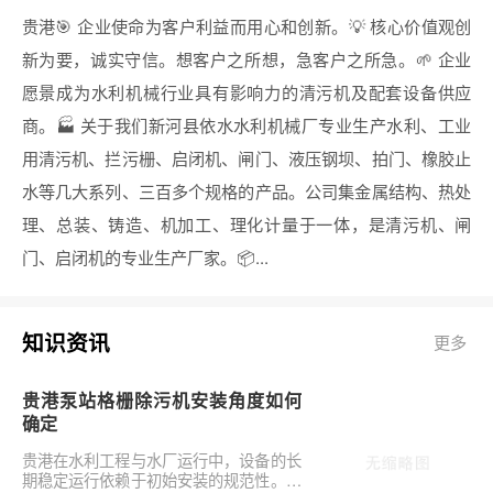
贵港🎯 企业使命为客户利益而用心和创新。💡 核心价值观创
新为要，诚实守信。想客户之所想，急客户之所急。🌱 企业
愿景成为水利机械行业具有影响力的清污机及配套设备供应
商。🏭 关于我们新河县依水水利机械厂专业生产水利、工业
用清污机、拦污栅、启闭机、闸门、液压钢坝、拍门、橡胶止
水等几大系列、三百多个规格的产品。公司集金属结构、热处
理、总装、铸造、机加工、理化计量于一体，是清污机、闸
门、启闭机的专业生产厂家。📦...
知识资讯
更多
贵港泵站格栅除污机安装角度如何
确定
贵港在水利工程与水厂运行中，设备的长
期稳定运行依赖于初始安装的规范性。对