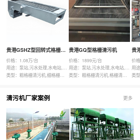
贵港GSHZ型回转式格栅除污机
贵港GQ型格栅清污机
价格：1.08万/台
价格：1899元/台
价格
用途：泵站,污水处理,水电站,自来水厂,渠道,水产养殖,化工,纺织,给排水工程
用途：泵站,污水处理,水电站,自来水厂,给排水工程
类型：粗格栅清污机,细格栅清污机,格栅清污机,回转式清污机
类型：粗格栅清污机,格栅清污机,回转式清污机
清污机厂家案例
更多