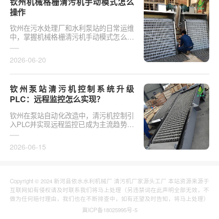
钦州机械格栅清污机手动模式怎么
操作
钦州在污水处理厂和水利泵站的日常运维
中，掌握机械格栅清污机手动模式怎么操
作是保障设备稳定运行的基础环节。以某
市政污水厂改造项···
2026-06-20
钦州泵站清污机控制系统升级
PLC：远程监控怎么实现？
钦州在泵站自动化改造中，清污机控制引
入PLC并实现远程监控已成为主流趋势。
传统清污机多采用继电器硬接线，无法实
现故障远程报警、数···
2026-06-15
Copyright © 2024 新河县依水水利机械厂 清污机厂家源头工厂 本站资源来源于
互联网如有侵权请及时联系我们将马上处理（另违禁词在此声明全部无效，不
做为任何赔付理由，我们也在不断排查中，如有还望及时告知，将马上处理）
冀ICP备18025995号-5