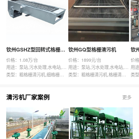
钦州GSHZ型回转式格栅除污机
钦州GQ型格栅清污机
价格：1.08万/台
价格：1899元/台
价格
用途：泵站,污水处理,水电站,自来水厂,渠道,水产养殖,化工,纺织,给排水工程
用途：泵站,污水处理,水电站,自来水厂,给排水工程
类型：粗格栅清污机,细格栅清污机,格栅清污机,回转式清污机
类型：粗格栅清污机,格栅清污机,回转式清污机
清污机厂家案例
更多