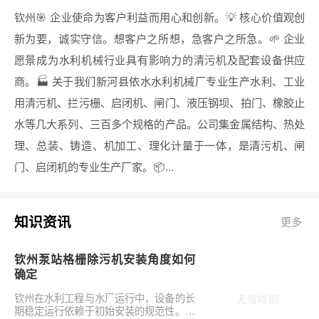
钦州🎯 企业使命为客户利益而用心和创新。💡 核心价值观创
新为要，诚实守信。想客户之所想，急客户之所急。🌱 企业
愿景成为水利机械行业具有影响力的清污机及配套设备供应
商。🏭 关于我们新河县依水水利机械厂专业生产水利、工业
用清污机、拦污栅、启闭机、闸门、液压钢坝、拍门、橡胶止
水等几大系列、三百多个规格的产品。公司集金属结构、热处
理、总装、铸造、机加工、理化计量于一体，是清污机、闸
门、启闭机的专业生产厂家。📦...
知识资讯
更多
钦州泵站格栅除污机安装角度如何
确定
钦州在水利工程与水厂运行中，设备的长
期稳定运行依赖于初始安装的规范性。对