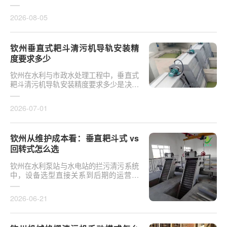
于泵站核心拦污设备而言，其倾斜度直接
影响排污效率及后···
2026-08-05
钦州垂直式耙斗清污机导轨安装精
度要求多少
钦州在水利与市政水处理工程中，垂直式
耙斗清污机导轨安装精度要求多少是决定
设备运行平稳性的核心**。导轨作为耙斗
上下运行的导向轨···
2026-07-01
钦州从维护成本看：垂直耙斗式 vs
回转式怎么选
钦州在水利泵站与水电站的拦污清污系统
中，设备选型直接关系到后期的运营开
支。探讨从维护成本看：垂直耙斗式 vs
回转式怎么选，需要···
2026-06-21