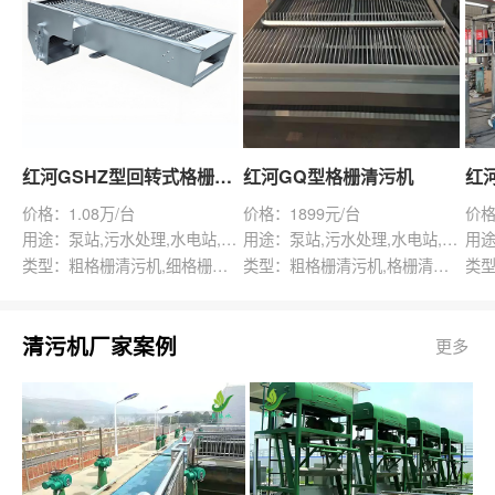
红河GSHZ型回转式格栅除污机
红河GQ型格栅清污机
价格：1.08万/台
价格：1899元/台
价格
用途：泵站,污水处理,水电站,自来水厂,渠道,水产养殖,化工,纺织,给排水工程
用途：泵站,污水处理,水电站,自来水厂,给排水工程
类型：粗格栅清污机,细格栅清污机,格栅清污机,回转式清污机
类型：粗格栅清污机,格栅清污机,回转式清污机
清污机厂家案例
更多