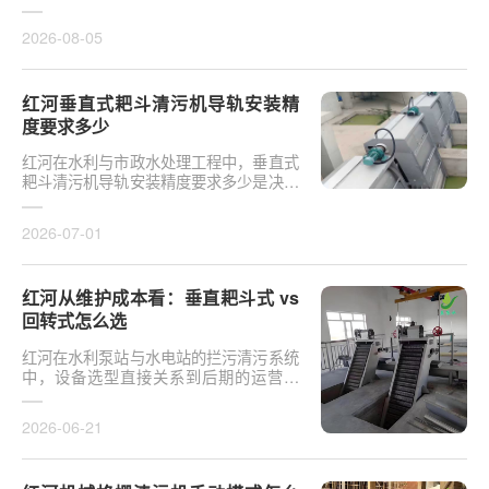
于泵站核心拦污设备而言，其倾斜度直接
影响排污效率及后···
2026-08-05
红河垂直式耙斗清污机导轨安装精
度要求多少
红河在水利与市政水处理工程中，垂直式
耙斗清污机导轨安装精度要求多少是决定
设备运行平稳性的核心**。导轨作为耙斗
上下运行的导向轨···
2026-07-01
红河从维护成本看：垂直耙斗式 vs
回转式怎么选
红河在水利泵站与水电站的拦污清污系统
中，设备选型直接关系到后期的运营开
支。探讨从维护成本看：垂直耙斗式 vs
回转式怎么选，需要···
2026-06-21