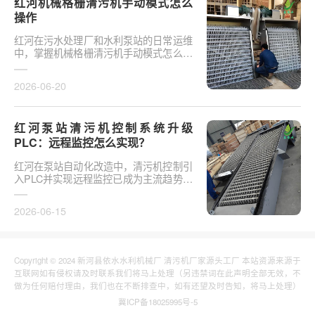
红河机械格栅清污机手动模式怎么
操作
红河在污水处理厂和水利泵站的日常运维
中，掌握机械格栅清污机手动模式怎么操
作是保障设备稳定运行的基础环节。以某
市政污水厂改造项···
2026-06-20
红河泵站清污机控制系统升级
PLC：远程监控怎么实现？
红河在泵站自动化改造中，清污机控制引
入PLC并实现远程监控已成为主流趋势。
传统清污机多采用继电器硬接线，无法实
现故障远程报警、数···
2026-06-15
Copyright © 2024 新河县依水水利机械厂 清污机厂家源头工厂 本站资源来源于
互联网如有侵权请及时联系我们将马上处理（另违禁词在此声明全部无效，不
做为任何赔付理由，我们也在不断排查中，如有还望及时告知，将马上处理）
冀ICP备18025995号-5