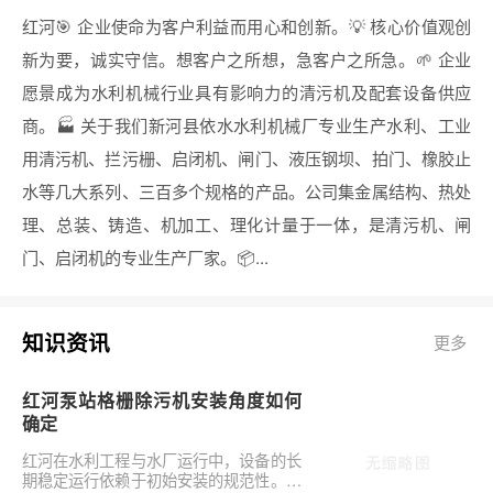
红河🎯 企业使命为客户利益而用心和创新。💡 核心价值观创
新为要，诚实守信。想客户之所想，急客户之所急。🌱 企业
愿景成为水利机械行业具有影响力的清污机及配套设备供应
商。🏭 关于我们新河县依水水利机械厂专业生产水利、工业
用清污机、拦污栅、启闭机、闸门、液压钢坝、拍门、橡胶止
水等几大系列、三百多个规格的产品。公司集金属结构、热处
理、总装、铸造、机加工、理化计量于一体，是清污机、闸
门、启闭机的专业生产厂家。📦...
知识资讯
更多
红河泵站格栅除污机安装角度如何
确定
红河在水利工程与水厂运行中，设备的长
期稳定运行依赖于初始安装的规范性。对