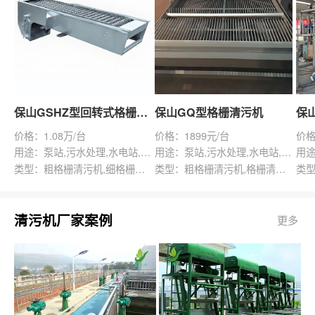
保山GSHZ型回转式格栅除污机
保山GQ型格栅清污机
价格：1.08万/台
价格：1899元/台
价格
用途：泵站,污水处理,水电站,自来水厂,渠道,水产养殖,化工,纺织,给排水工程
用途：泵站,污水处理,水电站,自来水厂,给排水工程
类型：粗格栅清污机,细格栅清污机,格栅清污机,回转式清污机
类型：粗格栅清污机,格栅清污机,回转式清污机
清污机厂家案例
更多