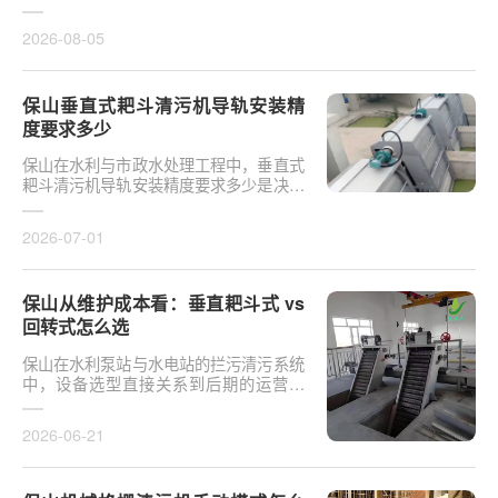
于泵站核心拦污设备而言，其倾斜度直接
影响排污效率及后···
2026-08-05
保山垂直式耙斗清污机导轨安装精
度要求多少
保山在水利与市政水处理工程中，垂直式
耙斗清污机导轨安装精度要求多少是决定
设备运行平稳性的核心**。导轨作为耙斗
上下运行的导向轨···
2026-07-01
保山从维护成本看：垂直耙斗式 vs
回转式怎么选
保山在水利泵站与水电站的拦污清污系统
中，设备选型直接关系到后期的运营开
支。探讨从维护成本看：垂直耙斗式 vs
回转式怎么选，需要···
2026-06-21