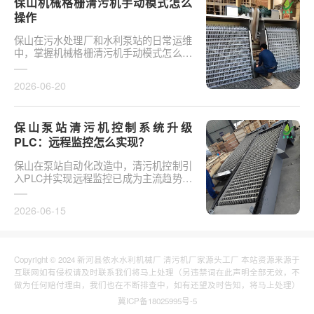
保山机械格栅清污机手动模式怎么
操作
保山在污水处理厂和水利泵站的日常运维
中，掌握机械格栅清污机手动模式怎么操
作是保障设备稳定运行的基础环节。以某
市政污水厂改造项···
2026-06-20
保山泵站清污机控制系统升级
PLC：远程监控怎么实现？
保山在泵站自动化改造中，清污机控制引
入PLC并实现远程监控已成为主流趋势。
传统清污机多采用继电器硬接线，无法实
现故障远程报警、数···
2026-06-15
Copyright © 2024 新河县依水水利机械厂 清污机厂家源头工厂 本站资源来源于
互联网如有侵权请及时联系我们将马上处理（另违禁词在此声明全部无效，不
做为任何赔付理由，我们也在不断排查中，如有还望及时告知，将马上处理）
冀ICP备18025995号-5