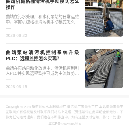
曲靖机械格栅清污机手动模式怎么
操作
曲靖在污水处理厂和水利泵站的日常运维
中，掌握机械格栅清污机手动模式怎么操
作是保障设备稳定运行的基础环节。以某
市政污水厂改造项···
2026-06-20
曲靖泵站清污机控制系统升级
PLC：远程监控怎么实现？
曲靖在泵站自动化改造中，清污机控制引
入PLC并实现远程监控已成为主流趋势。
传统清污机多采用继电器硬接线，无法实
现故障远程报警、数···
2026-06-15
Copyright © 2024 新河县依水水利机械厂 清污机厂家源头工厂 本站资源来源于
互联网如有侵权请及时联系我们将马上处理（另违禁词在此声明全部无效，不
做为任何赔付理由，我们也在不断排查中，如有还望及时告知，将马上处理）
冀ICP备18025995号-5