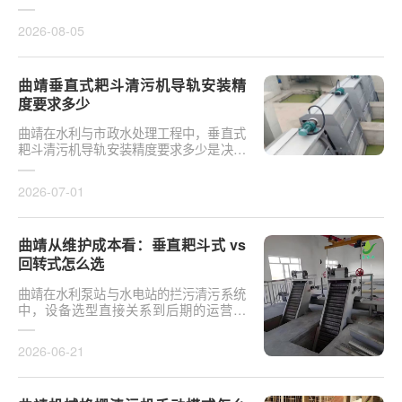
于泵站核心拦污设备而言，其倾斜度直接
影响排污效率及后···
2026-08-05
曲靖垂直式耙斗清污机导轨安装精
度要求多少
曲靖在水利与市政水处理工程中，垂直式
耙斗清污机导轨安装精度要求多少是决定
设备运行平稳性的核心**。导轨作为耙斗
上下运行的导向轨···
2026-07-01
曲靖从维护成本看：垂直耙斗式 vs
回转式怎么选
曲靖在水利泵站与水电站的拦污清污系统
中，设备选型直接关系到后期的运营开
支。探讨从维护成本看：垂直耙斗式 vs
回转式怎么选，需要···
2026-06-21