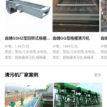
曲靖GSHZ型回转式格栅除污机
曲靖GQ型格栅清污机
价格：1.08万/台
价格：1899元/台
价格
用途：泵站,污水处理,水电站,自来水厂,渠道,水产养殖,化工,纺织,给排水工程
用途：泵站,污水处理,水电站,自来水厂,给排水工程
类型：粗格栅清污机,细格栅清污机,格栅清污机,回转式清污机
类型：粗格栅清污机,格栅清污机,回转式清污机
清污机厂家案例
更多