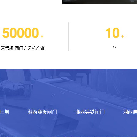
50000
10
+
+
清污机 闸门启闭机产销
**
压坝
湘西翻板闸门
湘西铸铁闸门
湘西