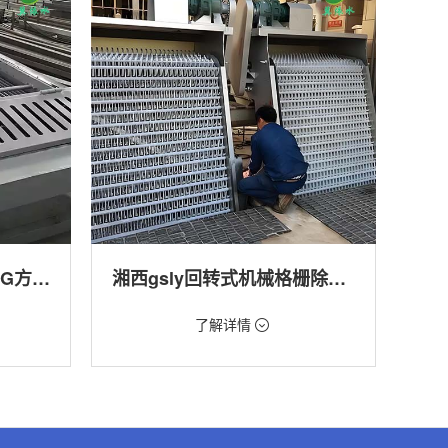
湘西回转式格栅清污机HG方型-连续式自动清污优选设备
湘西gsly回转式机械格栅除污机
价格：1.66万/台
了解详情
转式清污
类型：细格栅清污机,格栅清污机,回转式清污
机
,渠道,河
用途：污水处理,自来水厂,化工,纺织