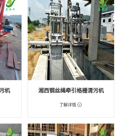
排水工程
污机
湘西钢丝绳牵引格栅清污机
价格：2888元/台
了解详情
类型：粗格栅清污机,格栅清污机
厂,水库
用途：泵站,污水处理