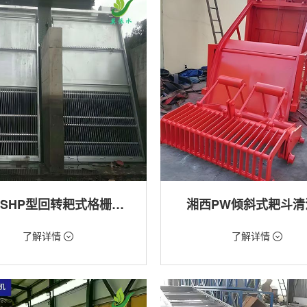
湘西GSHP型回转耙式格栅清污机
湘西PW倾斜式耙斗清
18万/台
价格：1.28万/台
了解详情
了解详情
格栅清污机,细格栅清污机,格栅清污
类型：粗格栅清污机,格栅清污机
式清污机
用途：泵站,污水处理,水电站,自来水
站,污水处理,水电站,自来水厂,渠道,河
排涝