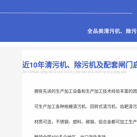
近10年清污机、除污机及配套闸门
Jìn 10nián qīng wū jī chú wū jī jí pèi tào zhá mén qǐ bì jī jīng yàn
拥有先进的生产加工设备和生产加工技术经验丰富的团
可生产加工各种格栅清污机、回转式清污机、齿耙清污
材质可选，不锈钢、塑料、碳钢、铝合金都可加工生产
畅销全国400多个地区，出口海外市场