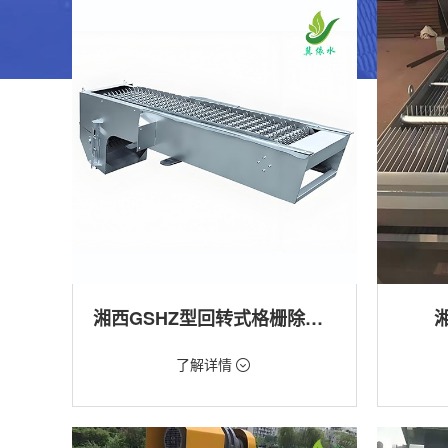
湘西GSHZ型回转式格栅除污机
价格：1.08万/台
价格：18
了解详情
类型：粗格栅清污机,细格栅清污机,格栅清污
类型：粗
机,回转式清污机
机
用途：泵站,污水处理,水电站,自来水厂,渠道,水
用途：泵