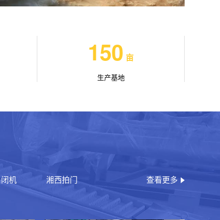
150
亩
生产基地
启闭机
湘西拍门
查看更多