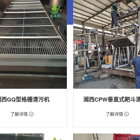
湘西GQ型格栅清污机
湘西CPW垂直式耙斗
99元/台
价格：5268元/台
了解详情
了解详情
格栅清污机,格栅清污机,回转式清污
类型：粗格栅清污机,格栅清污机
用途：泵站,水电站,自来水厂,给排水
站,污水处理,水电站,自来水厂,给排水