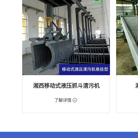
湘西移动式液压抓斗清污机
价格：5698元/台
价格：18
了解详情
类型：粗格栅清污机,格栅清污机,移动式清污
类型：细
机
机
用途：泵站,污水处理,水电站,自来水厂,渠道,水
用途：污
产养殖,化工,纺织,给排水工程