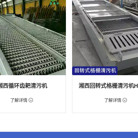
湘西循环齿耙清污机
98元/台
价格：9888元/台
了解详情
了解详情
格栅清污机,格栅清污机,回转式清污
类型：粗格栅清污机,格栅清污机,回
机
水处理,水电站,自来水厂,化工,纺织
用途：泵站,污水处理,水电站,自来水厂
道,给排水工程