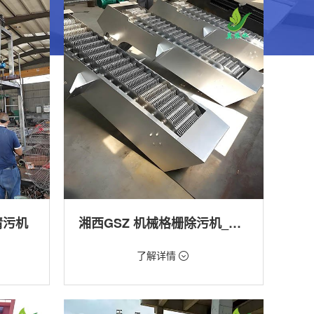
清污机
湘西GSZ 机械格栅除污机_污水处理拦截设备_型号参数 | 工作原理 | 适用场景详解
价格：1800元/台
了解详情
类型：细格栅清污机,格栅清污机,回转式清污
机
工程
用途：泵站,污水处理,渠道,河道,化工,纺织,给