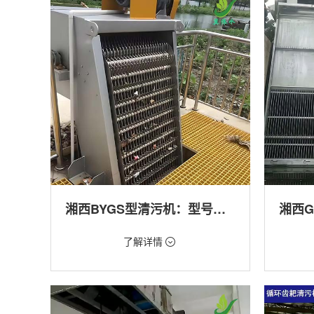
产养殖,化工,纺织,给排水工程
工程
湘西BYGS型清污机：型号多样应用广泛
价格：1.23万/台
价格：1.
了解详情
类型：细格栅清污机,格栅清污机,回转式清污
类型：粗
机
机,回转
用途：泵站,污水处理,渠道,化工,纺织
用途：泵
道,防洪