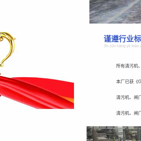
谨遵行业
Jǐn zūn háng yè biāo 
所有清污机
本厂已获《GB/
清污机、闸
清污机、闸