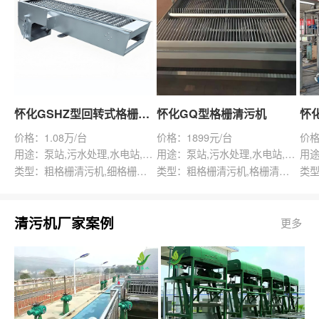
怀化GSHZ型回转式格栅除污机
怀化GQ型格栅清污机
价格：1.08万/台
价格：1899元/台
价格
用途：泵站,污水处理,水电站,自来水厂,渠道,水产养殖,化工,纺织,给排水工程
用途：泵站,污水处理,水电站,自来水厂,给排水工程
类型：粗格栅清污机,细格栅清污机,格栅清污机,回转式清污机
类型：粗格栅清污机,格栅清污机,回转式清污机
清污机厂家案例
更多