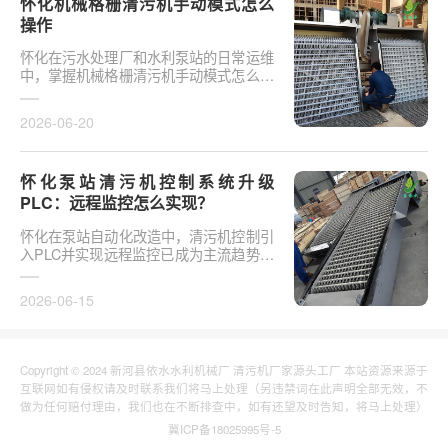
怀化机械格栅清污机手动模式怎么
操作
怀化在污水处理厂和水利泵站的日常运维
中，掌握机械格栅清污机手动模式怎么操
作是保障设备稳定运行的基础环节。以某
市政污水厂改造项···
2026-06-20
怀化泵站清污机控制系统升级
PLC：远程监控怎么实现？
怀化在泵站自动化改造中，清污机控制引
入PLC并实现远程监控已成为主流趋势。
传统清污机多采用继电器硬接线，无法实
现故障远程报警、数···
2026-06-15
Copyright © 2024 新河县依水水利机械厂 清污机厂家源头工厂 本站资源来源于
互联网如有侵权请及时联系我们将马上处理（另违禁词在此声明全部无效，不
做为任何赔付理由，我们也在不断排查中，如有还望及时告知，将马上处理）
冀ICP备18025995号-5