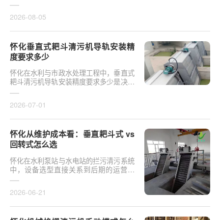
于泵站核心拦污设备而言，其倾斜度直接
影响排污效率及后···
2026-08-05
怀化垂直式耙斗清污机导轨安装精
度要求多少
怀化在水利与市政水处理工程中，垂直式
耙斗清污机导轨安装精度要求多少是决定
设备运行平稳性的核心**。导轨作为耙斗
上下运行的导向轨···
2026-07-01
怀化从维护成本看：垂直耙斗式 vs
回转式怎么选
怀化在水利泵站与水电站的拦污清污系统
中，设备选型直接关系到后期的运营开
支。探讨从维护成本看：垂直耙斗式 vs
回转式怎么选，需要···
2026-06-21