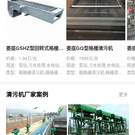
娄底GSHZ型回转式格栅除污机
娄底GQ型格栅清污机
价格：1.08万/台
价格：1899元/台
价格
用途：泵站,污水处理,水电站,自来水厂,渠道,水产养殖,化工,纺织,给排水工程
用途：泵站,污水处理,水电站,自来水厂,给排水工程
类型：粗格栅清污机,细格栅清污机,格栅清污机,回转式清污机
类型：粗格栅清污机,格栅清污机,回转式清污机
清污机厂家案例
更多