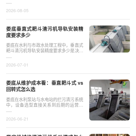
于泵站核心拦污设备而言，其倾斜度直接
影响排污效率及后···
2026-08-05
娄底垂直式耙斗清污机导轨安装精
度要求多少
娄底在水利与市政水处理工程中，垂直式
耙斗清污机导轨安装精度要求多少是决定
设备运行平稳性的核心**。导轨作为耙斗
上下运行的导向轨···
2026-07-01
娄底从维护成本看：垂直耙斗式 vs
回转式怎么选
娄底在水利泵站与水电站的拦污清污系统
中，设备选型直接关系到后期的运营开
支。探讨从维护成本看：垂直耙斗式 vs
回转式怎么选，需要···
2026-06-21