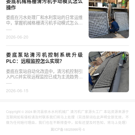
娄底机械格栅清污机手动模式怎么
操作
娄底在污水处理厂和水利泵站的日常运维
中，掌握机械格栅清污机手动模式怎么操
作是保障设备稳定运行的基础环节。以某
市政污水厂改造项···
2026-06-20
娄底泵站清污机控制系统升级
PLC：远程监控怎么实现？
娄底在泵站自动化改造中，清污机控制引
入PLC并实现远程监控已成为主流趋势。
传统清污机多采用继电器硬接线，无法实
现故障远程报警、数···
2026-06-15
Copyright © 2024 新河县依水水利机械厂 清污机厂家源头工厂 本站资源来源于
互联网如有侵权请及时联系我们将马上处理（另违禁词在此声明全部无效，不
做为任何赔付理由，我们也在不断排查中，如有还望及时告知，将马上处理）
冀ICP备18025995号-5