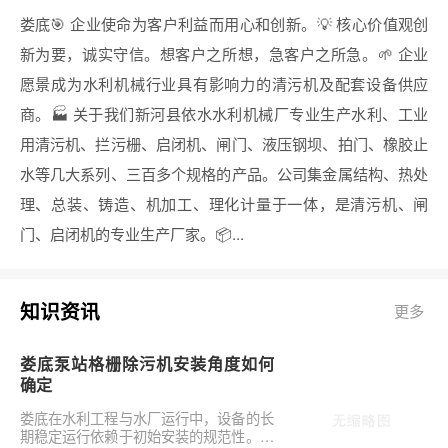
娄底🎯 企业使命为客户利益而用心和创新。💡 核心价值观创
新为要，诚实守信。想客户之所想，急客户之所急。🌱 企业
愿景成为水利机械行业具有影响力的清污机及配套设备供应
商。🏭 关于我们新河县依水水利机械厂专业生产水利、工业
用清污机、拦污栅、启闭机、闸门、液压钢坝、拍门、橡胶止
水等几大系列、三百多个规格的产品。公司集金属结构、热处
理、总装、铸造、机加工、理化计量于一体，是清污机、闸
门、启闭机的专业生产厂家。📦...
知识资讯
更多
娄底泵站格栅除污机安装角度如何
确定
娄底在水利工程与水厂运行中，设备的长
期稳定运行依赖于初始安装的规范性。对