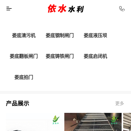
娄底清污机
娄底钢制闸门
娄底液压坝
娄底翻板闸门
娄底铸铁闸门
娄底启闭机
娄底拍门
产品展示
更多