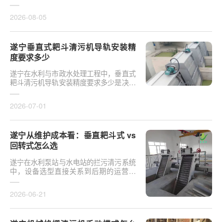
于泵站核心拦污设备而言，其倾斜度直接
影响排污效率及后···
2026-08-05
遂宁垂直式耙斗清污机导轨安装精
度要求多少
遂宁在水利与市政水处理工程中，垂直式
耙斗清污机导轨安装精度要求多少是决定
设备运行平稳性的核心**。导轨作为耙斗
上下运行的导向轨···
2026-07-01
遂宁从维护成本看：垂直耙斗式 vs
回转式怎么选
遂宁在水利泵站与水电站的拦污清污系统
中，设备选型直接关系到后期的运营开
支。探讨从维护成本看：垂直耙斗式 vs
回转式怎么选，需要···
2026-06-21