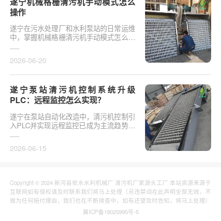
遂宁机械格栅清污机手动模式怎么
操作
遂宁在污水处理厂和水利泵站的日常运维
中，掌握机械格栅清污机手动模式怎么操
作是保障设备稳定运行的基础环节。以某
市政污水厂改造项···
2026-06-20
遂宁泵站清污机控制系统升级
PLC：远程监控怎么实现？
遂宁在泵站自动化改造中，清污机控制引
入PLC并实现远程监控已成为主流趋势。
传统清污机多采用继电器硬接线，无法实
现故障远程报警、数···
2026-06-15
Copyright © 2024 新河县依水水利机械厂 清污机厂家源头工厂 本站资源来源于
互联网如有侵权请及时联系我们将马上处理（另违禁词在此声明全部无效，不
做为任何赔付理由，我们也在不断排查中，如有还望及时告知，将马上处理）
冀ICP备18025995号-5