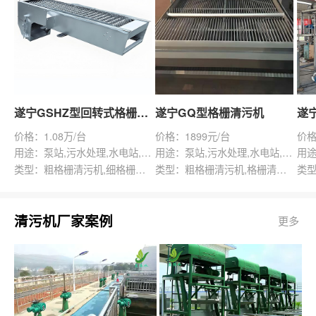
遂宁GSHZ型回转式格栅除污机
遂宁GQ型格栅清污机
价格：1.08万/台
价格：1899元/台
价格
用途：泵站,污水处理,水电站,自来水厂,渠道,水产养殖,化工,纺织,给排水工程
用途：泵站,污水处理,水电站,自来水厂,给排水工程
类型：粗格栅清污机,细格栅清污机,格栅清污机,回转式清污机
类型：粗格栅清污机,格栅清污机,回转式清污机
清污机厂家案例
更多