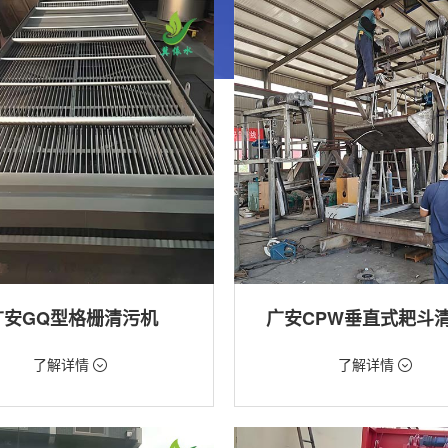
广安GQ型格栅清污机
广安CPW垂直式耙斗
99元/台
价格：5268元/台
了解详情
了解详情
格栅清污机,格栅清污机,回转式清污
类型：粗格栅清污机,格栅清污机
用途：泵站,水电站,自来水厂,给排水
站,污水处理,水电站,自来水厂,给排水