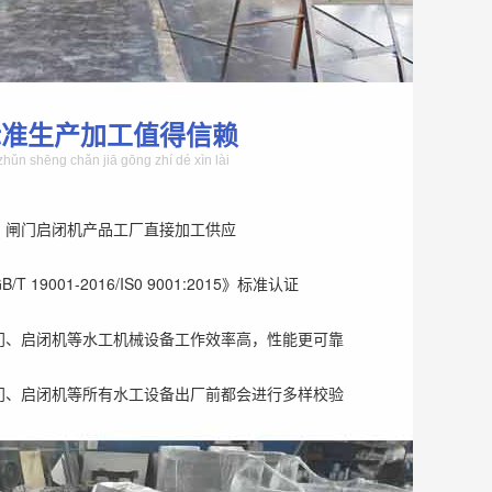
标准生产加工值得信赖
zhǔn shēng chǎn jiā gōng zhí dé xìn lài
、闸门启闭机产品工厂直接加工供应
T 19001-2016/IS0 9001:2015》标准认证
门、启闭机等水工机械设备工作效率高，性能更可靠
门、启闭机等所有水工设备出厂前都会进行多样校验