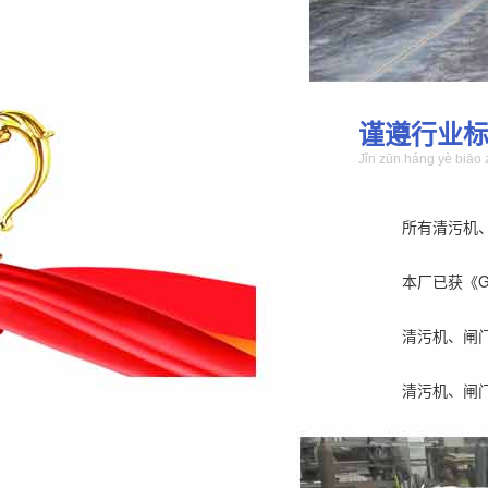
谨遵行业
Jǐn zūn háng yè biāo 
所有清污机
本厂已获《GB/
清污机、闸
清污机、闸