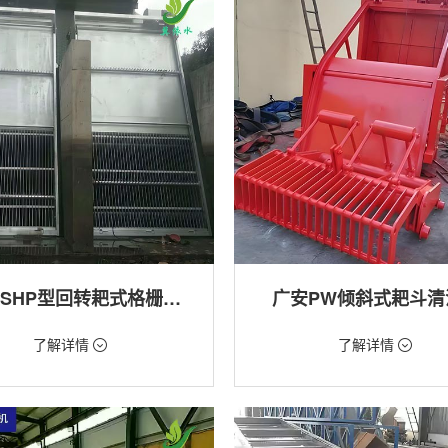
广安GSHP型回转耙式格栅清污机
广安PW倾斜式耙斗清
18万/台
价格：1.28万/台
了解详情
了解详情
格栅清污机,细格栅清污机,格栅清污
类型：粗格栅清污机,格栅清污机
式清污机
用途：泵站,污水处理,水电站,自来水
站,污水处理,水电站,自来水厂,渠道,河
排涝