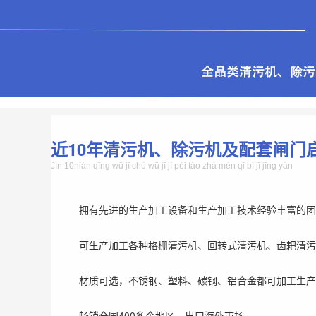
近10年清污机、除污机及配套闸门
Jìn 10nián qīng wū jī chú wū jī jí pèi tào zhá mén qǐ bì jī jīng yàn
拥有先进的生产加工设备和生产加工技术经验丰富的团
可生产加工各种格栅清污机、回转式清污机、齿耙清污
材质可选，不锈钢、塑料、碳钢、铝合金都可加工生产
畅销全国400多个地区，出口海外市场