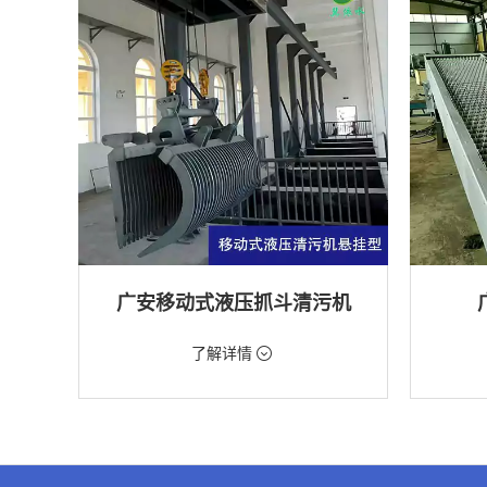
广安移动式液压抓斗清污机
价格：5698元/台
价格：18
了解详情
类型：粗格栅清污机,格栅清污机,移动式清污
类型：细
机
机
用途：泵站,污水处理,水电站,自来水厂,渠道,水
用途：污
产养殖,化工,纺织,给排水工程