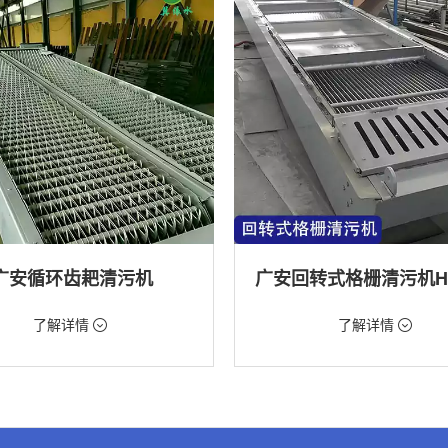
广安循环齿耙清污机
98元/台
价格：9888元/台
了解详情
了解详情
格栅清污机,格栅清污机,回转式清污
类型：粗格栅清污机,格栅清污机,回
机
水处理,水电站,自来水厂,化工,纺织
用途：泵站,污水处理,水电站,自来水厂
道,给排水工程