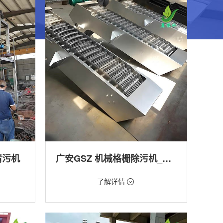
清污机
广安GSZ 机械格栅除污机_污水处理拦截设备_型号参数 | 工作原理 | 适用场景详解
价格：1800元/台
了解详情
类型：细格栅清污机,格栅清污机,回转式清污
机
工程
用途：泵站,污水处理,渠道,河道,化工,纺织,给