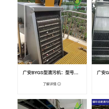
产养殖,化工,纺织,给排水工程
工程
广安BYGS型清污机：型号多样应用广泛
价格：1.23万/台
价格：1.
了解详情
类型：细格栅清污机,格栅清污机,回转式清污
类型：粗
机
机,回转
用途：泵站,污水处理,渠道,化工,纺织
用途：泵
道,防洪