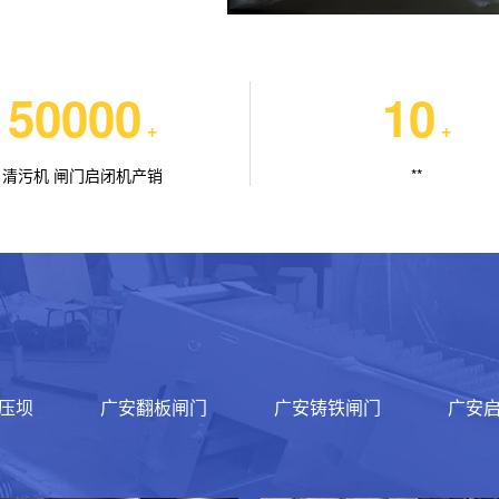
50000
10
+
+
清污机 闸门启闭机产销
**
压坝
广安翻板闸门
广安铸铁闸门
广安