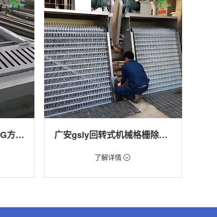
广安回转式格栅清污机HG方型-连续式自动清污优选设备
广安gsly回转式机械格栅除污机
价格：1.66万/台
了解详情
转式清污
类型：细格栅清污机,格栅清污机,回转式清污
机
,渠道,河
用途：污水处理,自来水厂,化工,纺织