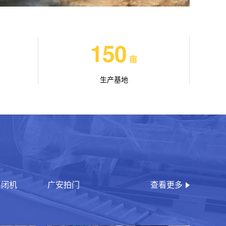
150
亩
生产基地
启闭机
广安拍门
查看更多