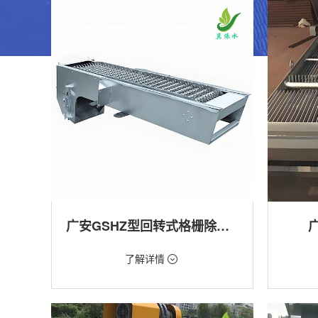
广安GSHZ型回转式格栅除污机
价格：1.08万/台
价格：18
了解详情
类型：粗格栅清污机,细格栅清污机,格栅清污
类型：粗
机,回转式清污机
机
用途：泵站,污水处理,水电站,自来水厂,渠道,水
用途：泵