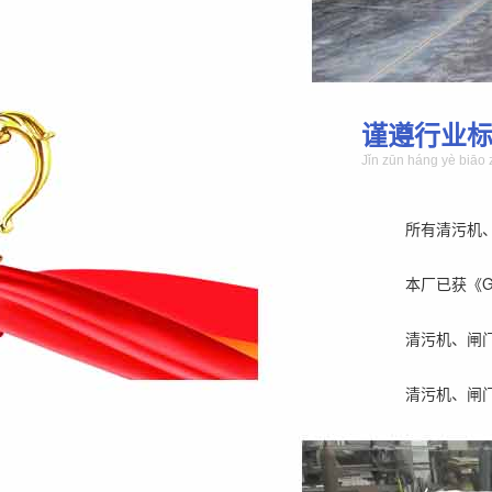
谨遵行业
Jǐn zūn háng yè biāo 
所有清污机
本厂已获《GB/
清污机、闸
清污机、闸