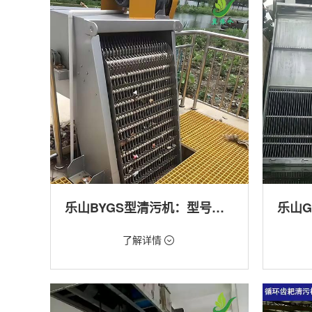
产养殖,化工,纺织,给排水工程
工程
乐山BYGS型清污机：型号多样应用广泛
价格：1.23万/台
价格：1.
了解详情
类型：细格栅清污机,格栅清污机,回转式清污
类型：粗
机
机,回转
用途：泵站,污水处理,渠道,化工,纺织
用途：泵
道,防洪