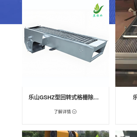
乐山GSHZ型回转式格栅除污机
价格：1.08万/台
价格：18
了解详情
类型：粗格栅清污机,细格栅清污机,格栅清污
类型：粗
机,回转式清污机
机
用途：泵站,污水处理,水电站,自来水厂,渠道,水
用途：泵