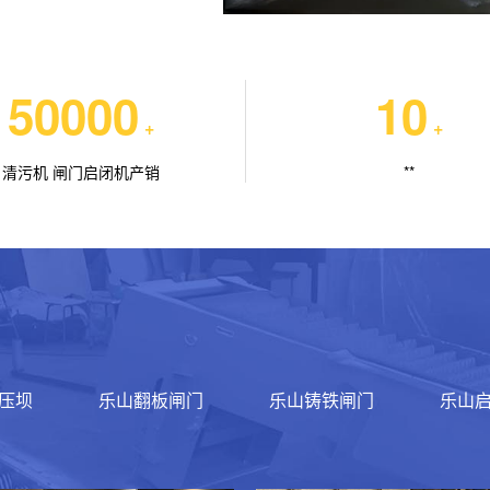
50000
10
+
+
清污机 闸门启闭机产销
**
压坝
乐山翻板闸门
乐山铸铁闸门
乐山