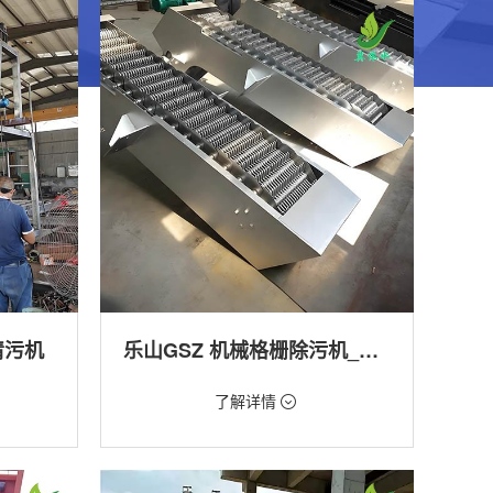
清污机
乐山GSZ 机械格栅除污机_污水处理拦截设备_型号参数 | 工作原理 | 适用场景详解
价格：1800元/台
了解详情
类型：细格栅清污机,格栅清污机,回转式清污
机
工程
用途：泵站,污水处理,渠道,河道,化工,纺织,给