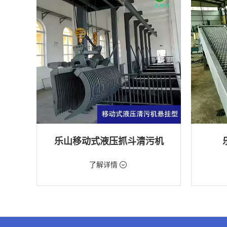
乐山移动式液压抓斗清污机
价格：5698元/台
价格：18
了解详情
类型：粗格栅清污机,格栅清污机,移动式清污
类型：细
机
机
用途：泵站,污水处理,水电站,自来水厂,渠道,水
用途：污
产养殖,化工,纺织,给排水工程