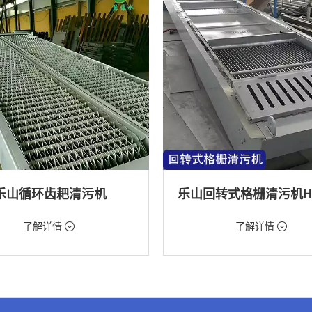
乐山循环齿耙清污机
98元/台
价格：9888元/台
了解详情
了解详情
格栅清污机,格栅清污机,回转式清污
类型：粗格栅清污机,格栅清污机,回
机
水处理,水电站,自来水厂,化工,纺织
用途：泵站,污水处理,水电站,自来水厂
道,给排水工程