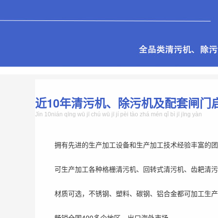
近10年清污机、除污机及配套闸门
Jìn 10nián qīng wū jī chú wū jī jí pèi tào zhá mén qǐ bì jī jīng yàn
拥有先进的生产加工设备和生产加工技术经验丰富的团
可生产加工各种格栅清污机、回转式清污机、齿耙清污
材质可选，不锈钢、塑料、碳钢、铝合金都可加工生产
畅销全国400多个地区，出口海外市场