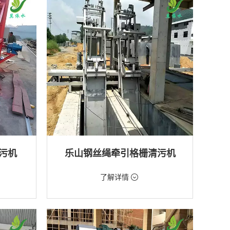
排水工程
污机
乐山钢丝绳牵引格栅清污机
价格：2888元/台
了解详情
类型：粗格栅清污机,格栅清污机
厂,水库
用途：泵站,污水处理