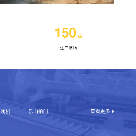
150
亩
生产基地
启闭机
乐山拍门
查看更多