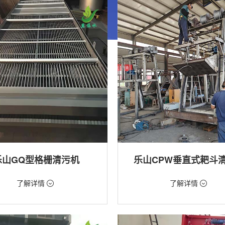
乐山GQ型格栅清污机
乐山CPW垂直式耙斗
99元/台
价格：5268元/台
了解详情
了解详情
格栅清污机,格栅清污机,回转式清污
类型：粗格栅清污机,格栅清污机
用途：泵站,水电站,自来水厂,给排水
站,污水处理,水电站,自来水厂,给排水