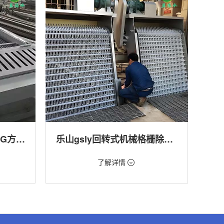
乐山回转式格栅清污机HG方型-连续式自动清污优选设备
乐山gsly回转式机械格栅除污机
价格：1.66万/台
了解详情
转式清污
类型：细格栅清污机,格栅清污机,回转式清污
机
,渠道,河
用途：污水处理,自来水厂,化工,纺织