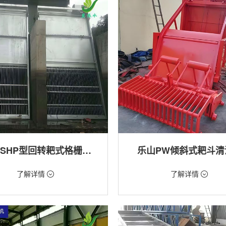
乐山GSHP型回转耙式格栅清污机
乐山PW倾斜式耙斗清
18万/台
价格：1.28万/台
了解详情
了解详情
格栅清污机,细格栅清污机,格栅清污
类型：粗格栅清污机,格栅清污机
式清污机
用途：泵站,污水处理,水电站,自来水
站,污水处理,水电站,自来水厂,渠道,河
排涝