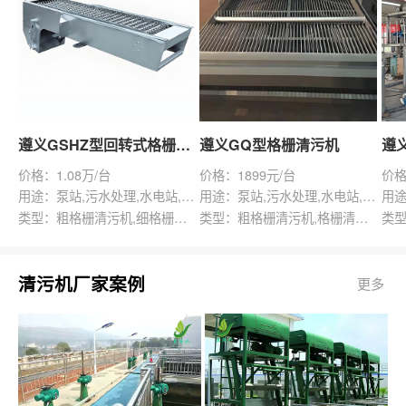
遵义GSHZ型回转式格栅除污机
遵义GQ型格栅清污机
价格：1.08万/台
价格：1899元/台
价格
用途：泵站,污水处理,水电站,自来水厂,渠道,水产养殖,化工,纺织,给排水工程
用途：泵站,污水处理,水电站,自来水厂,给排水工程
类型：粗格栅清污机,细格栅清污机,格栅清污机,回转式清污机
类型：粗格栅清污机,格栅清污机,回转式清污机
清污机厂家案例
更多