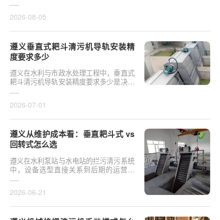
于泵站核心拦污设备而言，其倾斜度直接
影响排污效率及后···
2026-08-05
遵义垂直式耙斗清污机导轨安装精
度要求多少
遵义在水利与市政水处理工程中，垂直式
耙斗清污机导轨安装精度要求多少是决定
设备运行平稳性的核心**。导轨作为耙斗
上下运行的导向轨···
2026-07-01
遵义从维护成本看：垂直耙斗式 vs
回转式怎么选
遵义在水利泵站与水电站的拦污清污系统
中，设备选型直接关系到后期的运营开
支。探讨从维护成本看：垂直耙斗式 vs
回转式怎么选，需要···
2026-06-21