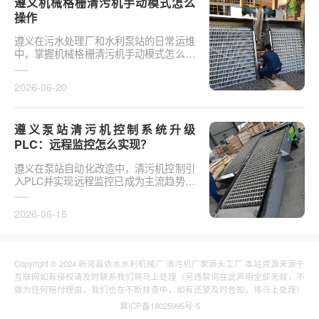
遵义机械格栅清污机手动模式怎么
操作
遵义在污水处理厂和水利泵站的日常运维
中，掌握机械格栅清污机手动模式怎么操
作是保障设备稳定运行的基础环节。以某
市政污水厂改造项···
2026-06-20
遵义泵站清污机控制系统升级
PLC：远程监控怎么实现？
遵义在泵站自动化改造中，清污机控制引
入PLC并实现远程监控已成为主流趋势。
传统清污机多采用继电器硬接线，无法实
现故障远程报警、数···
2026-06-15
Copyright © 2024 新河县依水水利机械厂 清污机厂家源头工厂 本站资源来源于
互联网如有侵权请及时联系我们将马上处理（另违禁词在此声明全部无效，不
做为任何赔付理由，我们也在不断排查中，如有还望及时告知，将马上处理）
冀ICP备18025995号-5