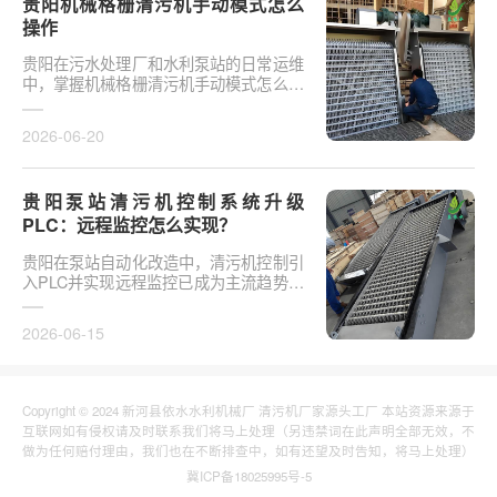
贵阳机械格栅清污机手动模式怎么
操作
贵阳在污水处理厂和水利泵站的日常运维
中，掌握机械格栅清污机手动模式怎么操
作是保障设备稳定运行的基础环节。以某
市政污水厂改造项···
2026-06-20
贵阳泵站清污机控制系统升级
PLC：远程监控怎么实现？
贵阳在泵站自动化改造中，清污机控制引
入PLC并实现远程监控已成为主流趋势。
传统清污机多采用继电器硬接线，无法实
现故障远程报警、数···
2026-06-15
Copyright © 2024 新河县依水水利机械厂 清污机厂家源头工厂 本站资源来源于
互联网如有侵权请及时联系我们将马上处理（另违禁词在此声明全部无效，不
做为任何赔付理由，我们也在不断排查中，如有还望及时告知，将马上处理）
冀ICP备18025995号-5