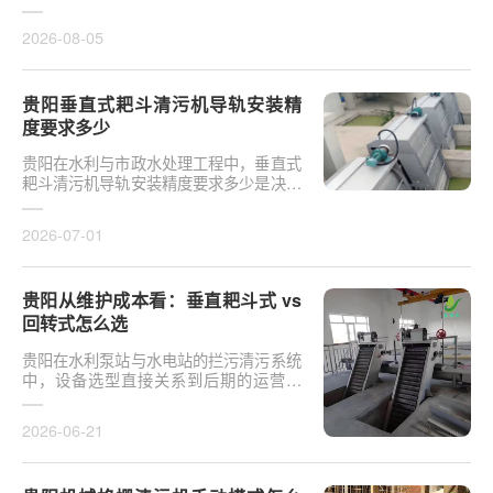
于泵站核心拦污设备而言，其倾斜度直接
影响排污效率及后···
2026-08-05
贵阳垂直式耙斗清污机导轨安装精
度要求多少
贵阳在水利与市政水处理工程中，垂直式
耙斗清污机导轨安装精度要求多少是决定
设备运行平稳性的核心**。导轨作为耙斗
上下运行的导向轨···
2026-07-01
贵阳从维护成本看：垂直耙斗式 vs
回转式怎么选
贵阳在水利泵站与水电站的拦污清污系统
中，设备选型直接关系到后期的运营开
支。探讨从维护成本看：垂直耙斗式 vs
回转式怎么选，需要···
2026-06-21