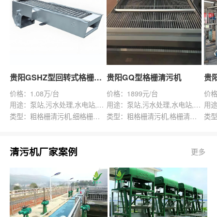
贵阳GSHZ型回转式格栅除污机
贵阳GQ型格栅清污机
价格：1.08万/台
价格：1899元/台
价格
用途：泵站,污水处理,水电站,自来水厂,渠道,水产养殖,化工,纺织,给排水工程
用途：泵站,污水处理,水电站,自来水厂,给排水工程
类型：粗格栅清污机,细格栅清污机,格栅清污机,回转式清污机
类型：粗格栅清污机,格栅清污机,回转式清污机
清污机厂家案例
更多