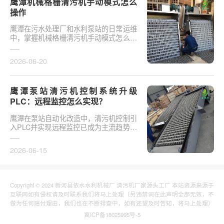
鹰潭机械格栅清污机手动模式怎么
操作
鹰潭在污水处理厂和水利泵站的日常运维
中，掌握机械格栅清污机手动模式怎么操
作是保障设备稳定运行的基础环节。以某
市政污水厂改造项···
2026-06-20
鹰潭泵站清污机控制系统升级
PLC：远程监控怎么实现？
鹰潭在泵站自动化改造中，清污机控制引
入PLC并实现远程监控已成为主流趋势。
传统清污机多采用继电器硬接线，无法实
现故障远程报警、数···
2026-06-15
Copyright © 2024 新河县依水水利机械厂 清污机厂家源头工厂 本站资源来源于
互联网如有侵权请及时联系我们将马上处理（另违禁词在此声明全部无效，不
做为任何赔付理由，我们也在不断排查中，如有还望及时告知，将马上处理）
冀ICP备18025995号-5