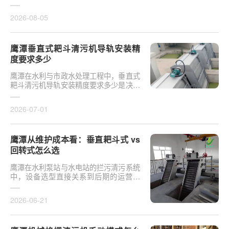
于泵站核心拦污设备而言，其倾斜度直接
影响排污效率及后···
2026-08-05
鹰潭垂直式耙斗清污机导轨安装精
度要求多少
鹰潭在水利与市政水处理工程中，垂直式
耙斗清污机导轨安装精度要求多少是决定
设备运行平稳性的核心**。导轨作为耙斗
上下运行的导向轨···
2026-07-01
鹰潭从维护成本看：垂直耙斗式 vs
回转式怎么选
鹰潭在水利泵站与水电站的拦污清污系统
中，设备选型直接关系到后期的运营开
支。探讨从维护成本看：垂直耙斗式 vs
回转式怎么选，需要···
2026-06-21