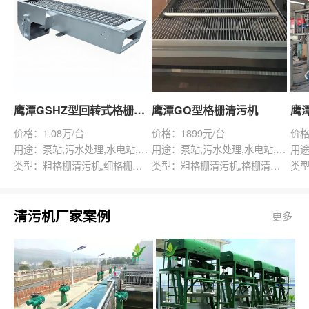
鹰潭GSHZ型回转式格栅除污机
鹰潭GQ型格栅清污机
价格：1.08万/台
价格：1899元/台
价格
用途：泵站,污水处理,水电站,自来水厂,渠道,水产养殖,化工,纺织,给排水工程
用途：泵站,污水处理,水电站,自来水厂,给排水工程
类型：粗格栅清污机,细格栅清污机,格栅清污机,回转式清污机
类型：粗格栅清污机,格栅清污机,回转式清污机
清污机厂家案例
更多