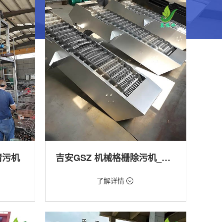
清污机
吉安GSZ 机械格栅除污机_污水处理拦截设备_型号参数 | 工作原理 | 适用场景详解
价格：1800元/台
了解详情
类型：细格栅清污机,格栅清污机,回转式清污
机
工程
用途：泵站,污水处理,渠道,河道,化工,纺织,给