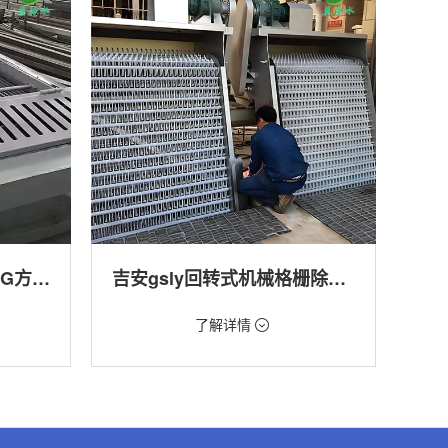
吉安回转式格栅清污机HG方型-连续式自动清污优选设备
吉安gsly回转式机械格栅除污机
价格：1.66万/台
了解详情
转式清污
类型：细格栅清污机,格栅清污机,回转式清污
机
,渠道,河
用途：污水处理,自来水厂,化工,纺织