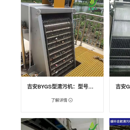
产养殖,化工,纺织,给排水工程
工程
吉安BYGS型清污机：型号多样应用广泛
价格：1.23万/台
价格：1.
了解详情
类型：细格栅清污机,格栅清污机,回转式清污
类型：粗
机
机,回转
用途：泵站,污水处理,渠道,化工,纺织
用途：泵
道,防洪