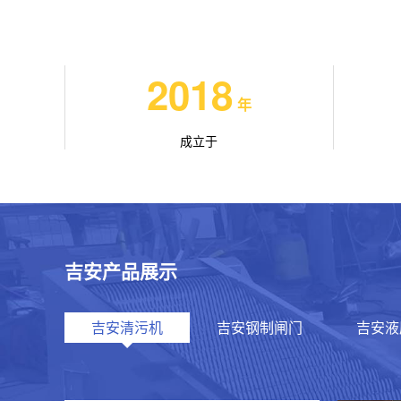
2018
年
成立于
吉安产品展示
吉安清污机
吉安钢制闸门
吉安液