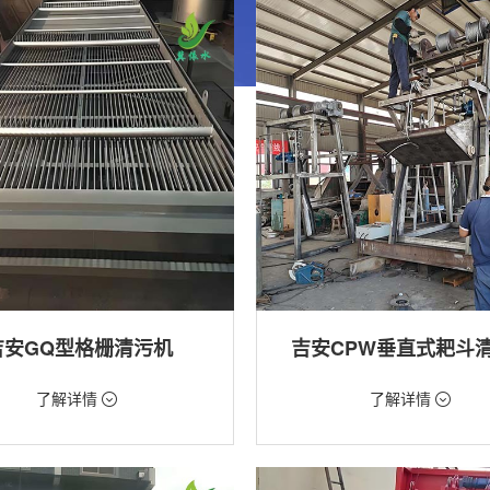
吉安GQ型格栅清污机
吉安CPW垂直式耙斗
99元/台
价格：5268元/台
了解详情
了解详情
格栅清污机,格栅清污机,回转式清污
类型：粗格栅清污机,格栅清污机
用途：泵站,水电站,自来水厂,给排水
站,污水处理,水电站,自来水厂,给排水