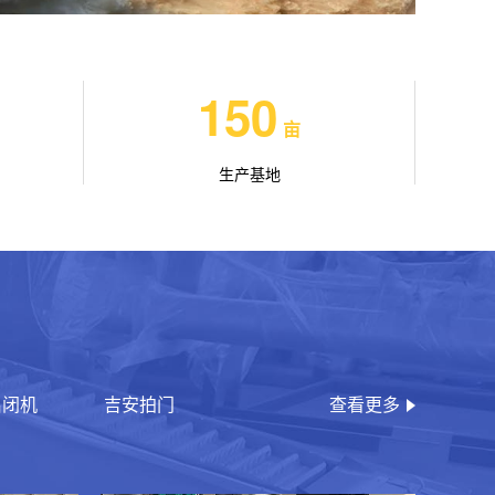
150
亩
生产基地
启闭机
吉安拍门
查看更多