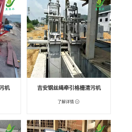
排水工程
污机
吉安钢丝绳牵引格栅清污机
价格：2888元/台
了解详情
类型：粗格栅清污机,格栅清污机
厂,水库
用途：泵站,污水处理