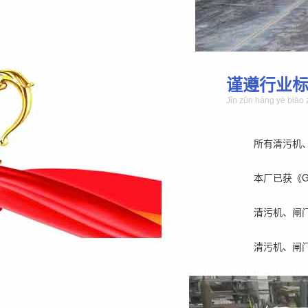
谨遵行业
Jǐn zūn háng yè biāo 
所有清污机
本厂已获《GB/
清污机、闸
清污机、闸