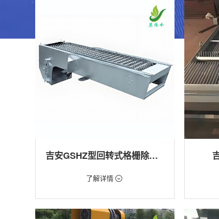
吉安GSHZ型回转式格栅除污机
价格：1.08万/台
价格：18
了解详情
类型：粗格栅清污机,细格栅清污机,格栅清污
类型：粗
机,回转式清污机
机
用途：泵站,污水处理,水电站,自来水厂,渠道,水
用途：泵