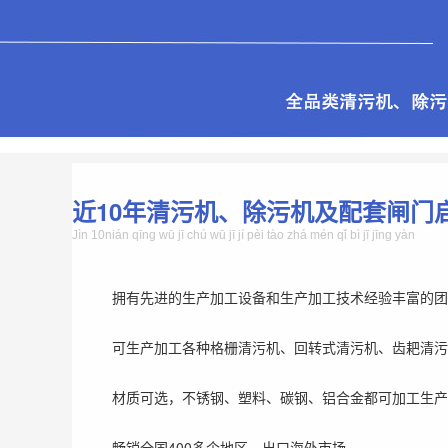
近10年清污机、除污机及配套闸门
Jìn 10nián qīng wū jī chú wū jī jí pèi tào zhá mén qǐ bì jī jīng yàn
拥有先进的生产加工设备和生产加工技术经验丰富的团
可生产加工各种格栅清污机、回转式清污机、齿耙清污
材质可选，不锈钢、塑料、碳钢、铝合金都可加工生产
畅销全国400多个地区，出口海外市场