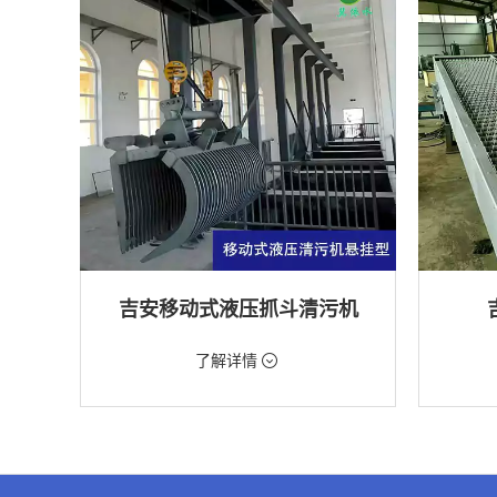
吉安移动式液压抓斗清污机
价格：5698元/台
价格：18
了解详情
类型：粗格栅清污机,格栅清污机,移动式清污
类型：细
机
机
用途：泵站,污水处理,水电站,自来水厂,渠道,水
用途：污
产养殖,化工,纺织,给排水工程