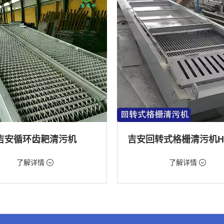
吉安循环齿耙清污机
98元/台
价格：9888元/台
了解详情
了解详情
格栅清污机,格栅清污机,回转式清污
类型：粗格栅清污机,格栅清污机,回
机
水处理,水电站,自来水厂,化工,纺织
用途：泵站,污水处理,水电站,自来水厂
道,给排水工程