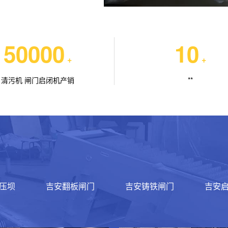
50000
10
+
+
清污机 闸门启闭机产销
**
压坝
吉安翻板闸门
吉安铸铁闸门
吉安