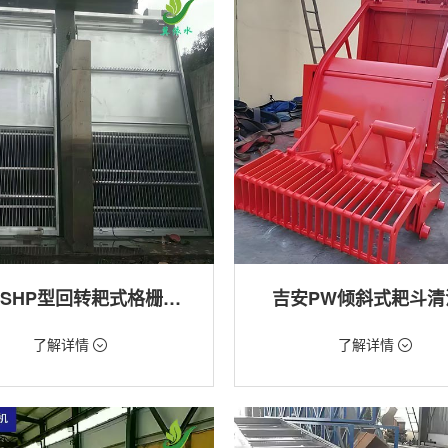
吉安GSHP型回转耙式格栅清污机
吉安PW倾斜式耙斗清
18万/台
价格：1.28万/台
了解详情
了解详情
格栅清污机,细格栅清污机,格栅清污
类型：粗格栅清污机,格栅清污机
式清污机
用途：泵站,污水处理,水电站,自来水
站,污水处理,水电站,自来水厂,渠道,河
排涝