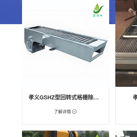
孝义GSHZ型回转式格栅除污机
价格：1.08万/台
价格：18
了解详情
类型：粗格栅清污机,细格栅清污机,格栅清污
类型：粗
机,回转式清污机
机
用途：泵站,污水处理,水电站,自来水厂,渠道,水
用途：泵