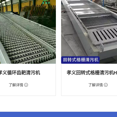
孝义循环齿耙清污机
98元/台
价格：9888元/台
了解详情
了解详情
格栅清污机,格栅清污机,回转式清污
类型：粗格栅清污机,格栅清污机,回
机
水处理,水电站,自来水厂,化工,纺织
用途：泵站,污水处理,水电站,自来水厂
道,给排水工程