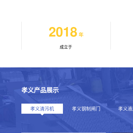
2018
年
成立于
孝义产品展示
孝义清污机
孝义钢制闸门
孝义液