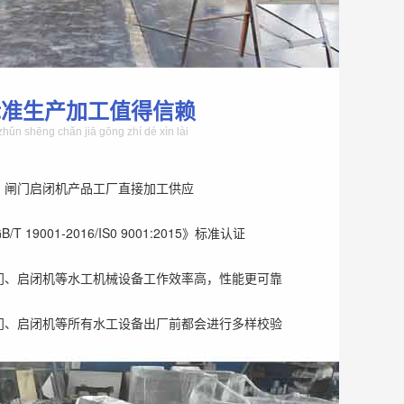
标准生产加工值得信赖
zhǔn shēng chǎn jiā gōng zhí dé xìn lài
、闸门启闭机产品工厂直接加工供应
T 19001-2016/IS0 9001:2015》标准认证
门、启闭机等水工机械设备工作效率高，性能更可靠
门、启闭机等所有水工设备出厂前都会进行多样校验