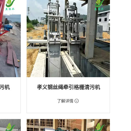
排水工程
污机
孝义钢丝绳牵引格栅清污机
价格：2888元/台
了解详情
类型：粗格栅清污机,格栅清污机
厂,水库
用途：泵站,污水处理