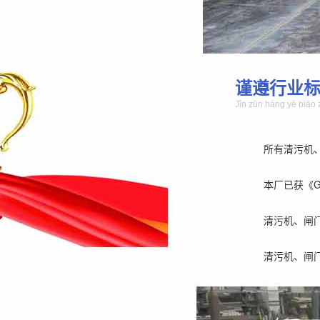
谨遵行业
Jǐn zūn háng yè biāo 
所有清污机
本厂已获《GB/
清污机、闸
清污机、闸