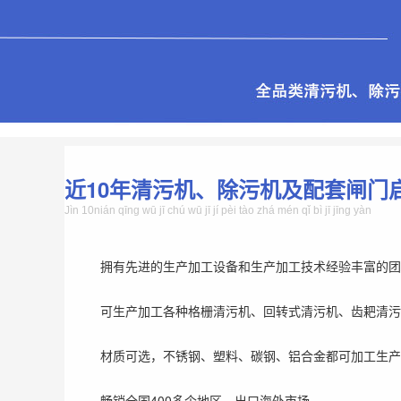
近10年清污机、除污机及配套闸门
Jìn 10nián qīng wū jī chú wū jī jí pèi tào zhá mén qǐ bì jī jīng yàn
拥有先进的生产加工设备和生产加工技术经验丰富的团
可生产加工各种格栅清污机、回转式清污机、齿耙清污
材质可选，不锈钢、塑料、碳钢、铝合金都可加工生产
畅销全国400多个地区，出口海外市场