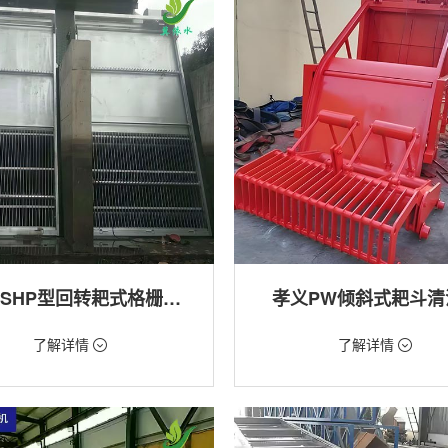
孝义GSHP型回转耙式格栅清污机
孝义PW倾斜式耙斗清
18万/台
价格：1.28万/台
了解详情
了解详情
格栅清污机,细格栅清污机,格栅清污
类型：粗格栅清污机,格栅清污机
式清污机
用途：泵站,污水处理,水电站,自来水
站,污水处理,水电站,自来水厂,渠道,河
排涝