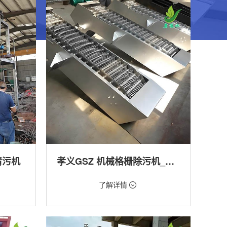
清污机
孝义GSZ 机械格栅除污机_污水处理拦截设备_型号参数 | 工作原理 | 适用场景详解
价格：1800元/台
了解详情
类型：细格栅清污机,格栅清污机,回转式清污
机
工程
用途：泵站,污水处理,渠道,河道,化工,纺织,给