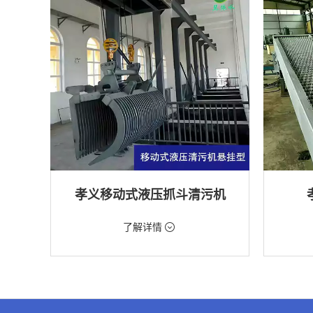
孝义移动式液压抓斗清污机
价格：5698元/台
价格：18
了解详情
类型：粗格栅清污机,格栅清污机,移动式清污
类型：细
机
机
用途：泵站,污水处理,水电站,自来水厂,渠道,水
用途：污
产养殖,化工,纺织,给排水工程