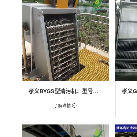
产养殖,化工,纺织,给排水工程
工程
孝义BYGS型清污机：型号多样应用广泛
价格：1.23万/台
价格：1.
了解详情
类型：细格栅清污机,格栅清污机,回转式清污
类型：粗
机
机,回转
用途：泵站,污水处理,渠道,化工,纺织
用途：泵
道,防洪