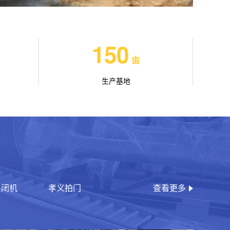
150
亩
生产基地
启闭机
孝义拍门
查看更多