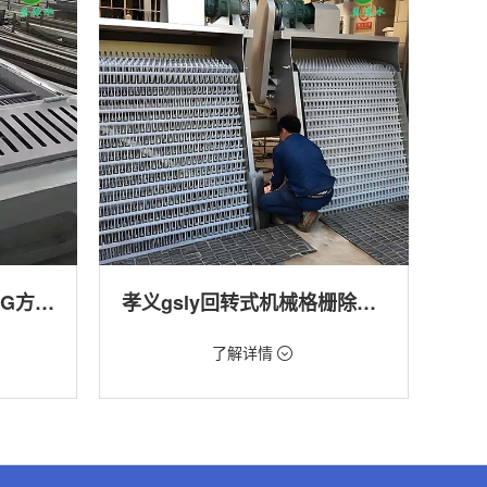
孝义回转式格栅清污机HG方型-连续式自动清污优选设备
孝义gsly回转式机械格栅除污机
价格：1.66万/台
了解详情
转式清污
类型：细格栅清污机,格栅清污机,回转式清污
机
,渠道,河
用途：污水处理,自来水厂,化工,纺织