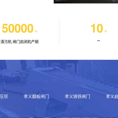
50000
10
+
+
清污机 闸门启闭机产销
**
压坝
孝义翻板闸门
孝义铸铁闸门
孝义