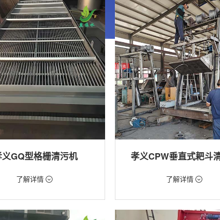
孝义GQ型格栅清污机
孝义CPW垂直式耙斗
99元/台
价格：5268元/台
了解详情
了解详情
格栅清污机,格栅清污机,回转式清污
类型：粗格栅清污机,格栅清污机
用途：泵站,水电站,自来水厂,给排水
站,污水处理,水电站,自来水厂,给排水