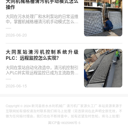
大同机械格栅清污机手动模式怎么
操作
大同在污水处理厂和水利泵站的日常运维
中，掌握机械格栅清污机手动模式怎么操
作是保障设备稳定运行的基础环节。以某
市政污水厂改造项···
2026-06-20
大同泵站清污机控制系统升级
PLC：远程监控怎么实现？
大同在泵站自动化改造中，清污机控制引
入PLC并实现远程监控已成为主流趋势。
传统清污机多采用继电器硬接线，无法实
现故障远程报警、数···
2026-06-15
Copyright © 2024 新河县依水水利机械厂 清污机厂家源头工厂 本站资源来源于
互联网如有侵权请及时联系我们将马上处理（另违禁词在此声明全部无效，不
做为任何赔付理由，我们也在不断排查中，如有还望及时告知，将马上处理）
冀ICP备18025995号-5