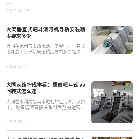
于泵站核心拦污设备而言，其倾斜度直接
影响排污效率及后···
2026-08-05
大同垂直式耙斗清污机导轨安装精
度要求多少
大同在水利与市政水处理工程中，垂直式
耙斗清污机导轨安装精度要求多少是决定
设备运行平稳性的核心**。导轨作为耙斗
上下运行的导向轨···
2026-07-01
大同从维护成本看：垂直耙斗式 vs
回转式怎么选
大同在水利泵站与水电站的拦污清污系统
中，设备选型直接关系到后期的运营开
支。探讨从维护成本看：垂直耙斗式 vs
回转式怎么选，需要···
2026-06-21