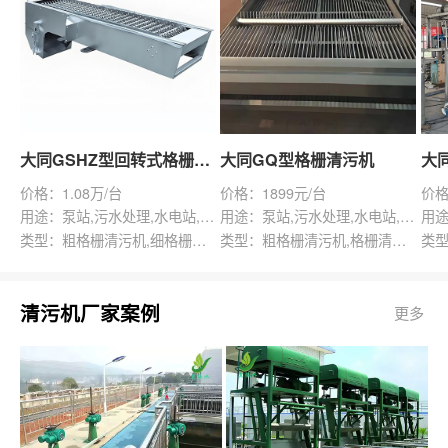
大同GSHZ型回转式格栅除污机
大同GQ型格栅清污机
价格：1.08万/台
价格：1899元/台
价格
用途：泵站,污水处理,水电站,自来水厂,渠道,水产养殖,化工,纺织,给排水工程
用途：泵站,污水处理,水电站,自来水厂,给排水工程
类型：粗格栅清污机,细格栅清污机,格栅清污机,回转式清污机
类型：粗格栅清污机,格栅清污机,回转式清污机
清污机厂家案例
更多