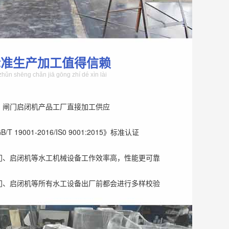
标准生产加工值得信赖
zhǔn shēng chǎn jiā gōng zhí dé xìn lài
、闸门启闭机产品工厂直接加工供应
T 19001-2016/IS0 9001:2015》标准认证
门、启闭机等水工机械设备工作效率高，性能更可靠
门、启闭机等所有水工设备出厂前都会进行多样校验