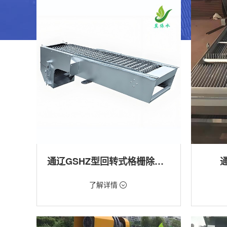
通辽GSHZ型回转式格栅除污机
价格：1.08万/台
价格：18
了解详情
类型：粗格栅清污机,细格栅清污机,格栅清污
类型：粗
机,回转式清污机
机
用途：泵站,污水处理,水电站,自来水厂,渠道,水
用途：泵