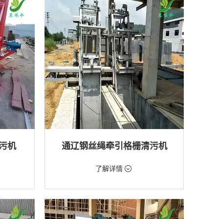
排水工程
污机
通辽钢丝绳牵引格栅清污机
价格：2888元/台
了解详情
类型：粗格栅清污机,格栅清污机
厂,水库
用途：泵站,污水处理