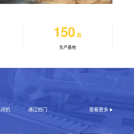
150
亩
生产基地
启闭机
通辽拍门
查看更多