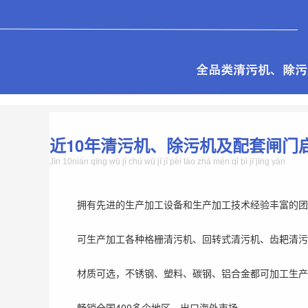
近10年清污机、除污机及配套闸门
Jìn 10nián qīng wū jī chú wū jī jí pèi tào zhá mén qǐ bì jī jīng yàn
拥有先进的生产加工设备和生产加工技术经验丰富的团
可生产加工各种格栅清污机、回转式清污机、齿耙清污
材质可选，不锈钢、塑料、碳钢、铝合金都可加工生产
畅销全国400多个地区，出口海外市场