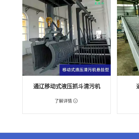
通辽移动式液压抓斗清污机
价格：5698元/台
价格：18
了解详情
类型：粗格栅清污机,格栅清污机,移动式清污
类型：细
机
机
用途：泵站,污水处理,水电站,自来水厂,渠道,水
用途：污
产养殖,化工,纺织,给排水工程