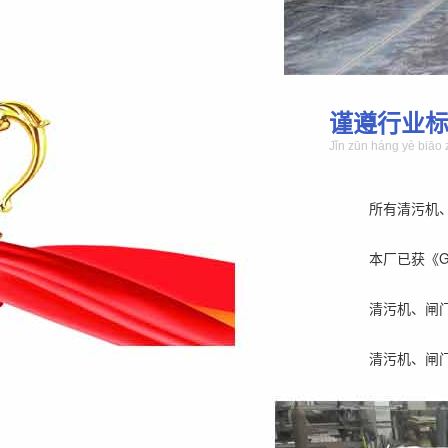
谨遵行业
Jǐn zūn háng yè biāo 
所有清污机
本厂已获《GB/
清污机、闸
清污机、闸