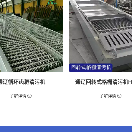
通辽循环齿耙清污机
98元/台
价格：9888元/台
了解详情
了解详情
格栅清污机,格栅清污机,回转式清污
类型：粗格栅清污机,格栅清污机,回
机
水处理,水电站,自来水厂,化工,纺织
用途：泵站,污水处理,水电站,自来水厂
道,给排水工程