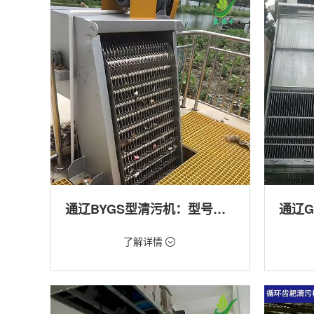
产养殖,化工,纺织,给排水工程
工程
通辽BYGS型清污机：型号多样应用广泛
价格：1.23万/台
价格：1.
了解详情
类型：细格栅清污机,格栅清污机,回转式清污
类型：粗
机
机,回转
用途：泵站,污水处理,渠道,化工,纺织
用途：泵
道,防洪