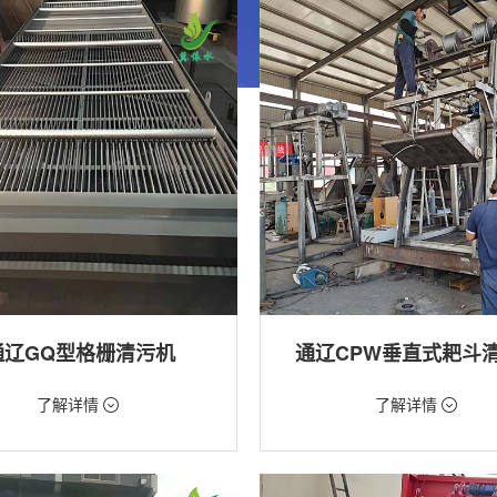
通辽GQ型格栅清污机
通辽CPW垂直式耙斗
99元/台
价格：5268元/台
了解详情
了解详情
格栅清污机,格栅清污机,回转式清污
类型：粗格栅清污机,格栅清污机
用途：泵站,水电站,自来水厂,给排水
站,污水处理,水电站,自来水厂,给排水