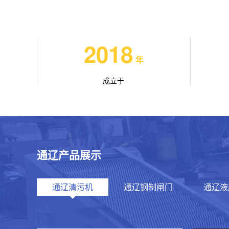
2018
年
成立于
通辽产品展示
通辽清污机
通辽钢制闸门
通辽液