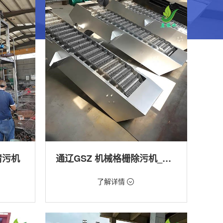
清污机
通辽GSZ 机械格栅除污机_污水处理拦截设备_型号参数 | 工作原理 | 适用场景详解
价格：1800元/台
了解详情
类型：细格栅清污机,格栅清污机,回转式清污
机
工程
用途：泵站,污水处理,渠道,河道,化工,纺织,给