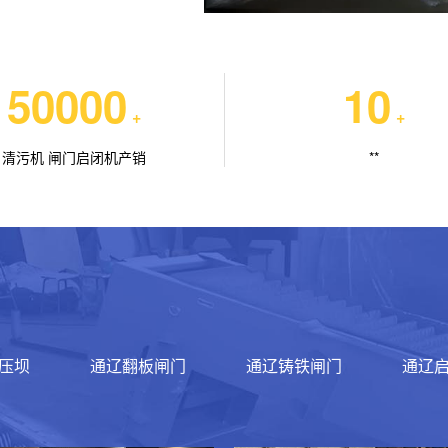
50000
10
+
+
清污机 闸门启闭机产销
**
压坝
通辽翻板闸门
通辽铸铁闸门
通辽