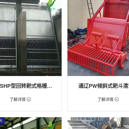
通辽GSHP型回转耙式格栅清污机
通辽PW倾斜式耙斗清
18万/台
价格：1.28万/台
了解详情
了解详情
格栅清污机,细格栅清污机,格栅清污
类型：粗格栅清污机,格栅清污机
式清污机
用途：泵站,污水处理,水电站,自来水
站,污水处理,水电站,自来水厂,渠道,河
排涝