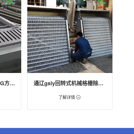
通辽回转式格栅清污机HG方型-连续式自动清污优选设备
通辽gsly回转式机械格栅除污机
价格：1.66万/台
了解详情
转式清污
类型：细格栅清污机,格栅清污机,回转式清污
机
,渠道,河
用途：污水处理,自来水厂,化工,纺织