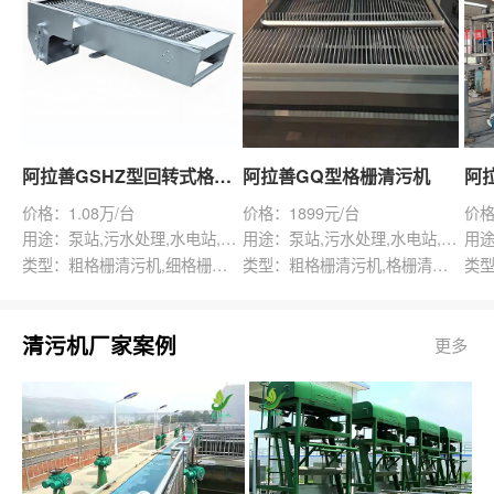
阿拉善GSHZ型回转式格栅除污机
阿拉善GQ型格栅清污机
价格：1.08万/台
价格：1899元/台
价格
用途：泵站,污水处理,水电站,自来水厂,渠道,水产养殖,化工,纺织,给排水工程
用途：泵站,污水处理,水电站,自来水厂,给排水工程
类型：粗格栅清污机,细格栅清污机,格栅清污机,回转式清污机
类型：粗格栅清污机,格栅清污机,回转式清污机
清污机厂家案例
更多