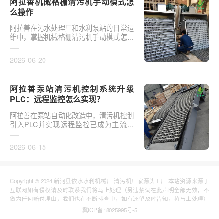
阿拉善机械格栅清污机手动模式怎
么操作
阿拉善在污水处理厂和水利泵站的日常运
维中，掌握机械格栅清污机手动模式怎么
操作是保障设备稳定运行的基础环节。以
某市政污水厂改造项···
2026-06-20
阿拉善泵站清污机控制系统升级
PLC：远程监控怎么实现？
阿拉善在泵站自动化改造中，清污机控制
引入PLC并实现远程监控已成为主流趋
势。传统清污机多采用继电器硬接线，无
法实现故障远程报警、数···
2026-06-15
Copyright © 2024 新河县依水水利机械厂 清污机厂家源头工厂 本站资源来源于
互联网如有侵权请及时联系我们将马上处理（另违禁词在此声明全部无效，不
做为任何赔付理由，我们也在不断排查中，如有还望及时告知，将马上处理）
冀ICP备18025995号-5