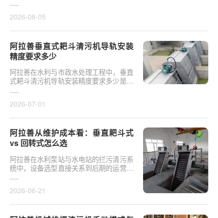
对于泵站核心拦污设备而言，其倾斜度直
接影响排污效率及后···
2026-08-05
阿拉善垂直式耙斗清污机导轨安装
精度要求多少
阿拉善在水利与市政水处理工程中，垂直
式耙斗清污机导轨安装精度要求多少是决
定设备运行平稳性的核心**。导轨作为耙
斗上下运行的导向轨···
2026-07-01
阿拉善从维护成本看：垂直耙斗式
vs 回转式怎么选
阿拉善在水利泵站与水电站的拦污清污系
统中，设备选型直接关系到后期的运营开
支。探讨从维护成本看：垂直耙斗式 vs
回转式怎么选，需要···
2026-06-21