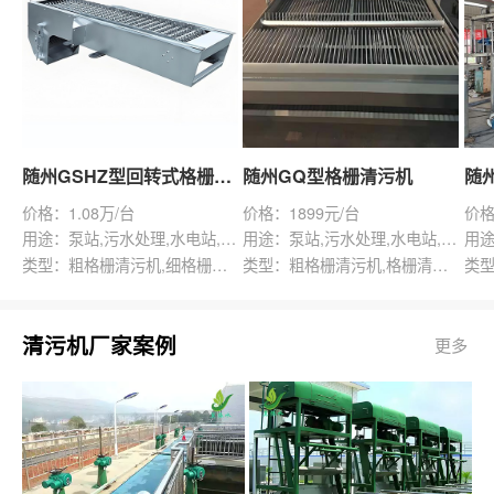
随州GSHZ型回转式格栅除污机
随州GQ型格栅清污机
价格：1.08万/台
价格：1899元/台
价格
用途：泵站,污水处理,水电站,自来水厂,渠道,水产养殖,化工,纺织,给排水工程
用途：泵站,污水处理,水电站,自来水厂,给排水工程
类型：粗格栅清污机,细格栅清污机,格栅清污机,回转式清污机
类型：粗格栅清污机,格栅清污机,回转式清污机
清污机厂家案例
更多