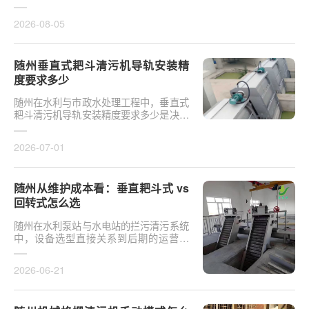
于泵站核心拦污设备而言，其倾斜度直接
影响排污效率及后···
2026-08-05
随州垂直式耙斗清污机导轨安装精
度要求多少
随州在水利与市政水处理工程中，垂直式
耙斗清污机导轨安装精度要求多少是决定
设备运行平稳性的核心**。导轨作为耙斗
上下运行的导向轨···
2026-07-01
随州从维护成本看：垂直耙斗式 vs
回转式怎么选
随州在水利泵站与水电站的拦污清污系统
中，设备选型直接关系到后期的运营开
支。探讨从维护成本看：垂直耙斗式 vs
回转式怎么选，需要···
2026-06-21