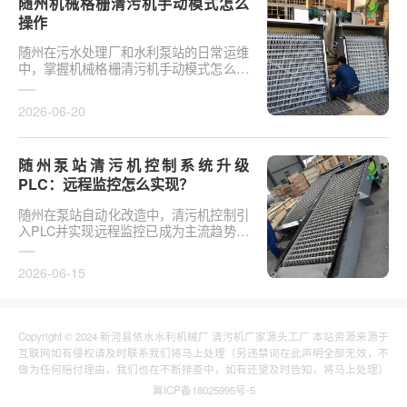
随州机械格栅清污机手动模式怎么
操作
随州在污水处理厂和水利泵站的日常运维
中，掌握机械格栅清污机手动模式怎么操
作是保障设备稳定运行的基础环节。以某
市政污水厂改造项···
2026-06-20
随州泵站清污机控制系统升级
PLC：远程监控怎么实现？
随州在泵站自动化改造中，清污机控制引
入PLC并实现远程监控已成为主流趋势。
传统清污机多采用继电器硬接线，无法实
现故障远程报警、数···
2026-06-15
Copyright © 2024 新河县依水水利机械厂 清污机厂家源头工厂 本站资源来源于
互联网如有侵权请及时联系我们将马上处理（另违禁词在此声明全部无效，不
做为任何赔付理由，我们也在不断排查中，如有还望及时告知，将马上处理）
冀ICP备18025995号-5