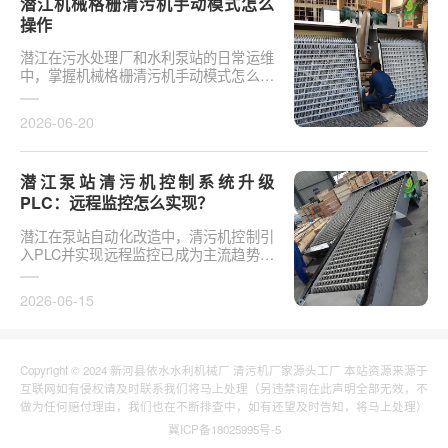
潜江机械格栅清污机手动模式怎么
操作
潜江在污水处理厂和水利泵站的日常运维
中，掌握机械格栅清污机手动模式怎么操
作是保障设备稳定运行的基础环节。以某
市政污水厂改造项···
2026-06-20
潜江泵站清污机控制系统升级
PLC：远程监控怎么实现？
潜江在泵站自动化改造中，清污机控制引
入PLC并实现远程监控已成为主流趋势。
传统清污机多采用继电器硬接线，无法实
现故障远程报警、数···
2026-06-15
Copyright © 2024 新河县依水水利机械厂 清污机厂家源头工厂 本站资源来源于
互联网如有侵权请及时联系我们将马上处理（另违禁词在此声明全部无效，不
做为任何赔付理由，我们也在不断排查中，如有还望及时告知，将马上处理）
冀ICP备18025995号-5