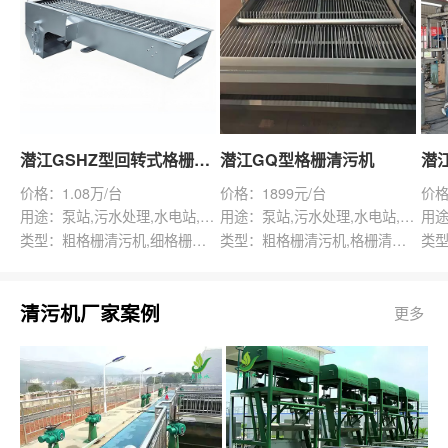
潜江GSHZ型回转式格栅除污机
潜江GQ型格栅清污机
价格：1.08万/台
价格：1899元/台
价格
用途：泵站,污水处理,水电站,自来水厂,渠道,水产养殖,化工,纺织,给排水工程
用途：泵站,污水处理,水电站,自来水厂,给排水工程
类型：粗格栅清污机,细格栅清污机,格栅清污机,回转式清污机
类型：粗格栅清污机,格栅清污机,回转式清污机
清污机厂家案例
更多