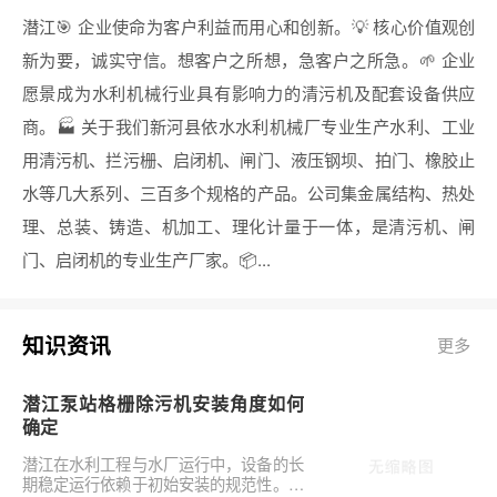
潜江🎯 企业使命为客户利益而用心和创新。💡 核心价值观创
新为要，诚实守信。想客户之所想，急客户之所急。🌱 企业
愿景成为水利机械行业具有影响力的清污机及配套设备供应
商。🏭 关于我们新河县依水水利机械厂专业生产水利、工业
用清污机、拦污栅、启闭机、闸门、液压钢坝、拍门、橡胶止
水等几大系列、三百多个规格的产品。公司集金属结构、热处
理、总装、铸造、机加工、理化计量于一体，是清污机、闸
门、启闭机的专业生产厂家。📦...
知识资讯
更多
潜江泵站格栅除污机安装角度如何
确定
潜江在水利工程与水厂运行中，设备的长
期稳定运行依赖于初始安装的规范性。对