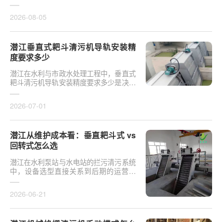
于泵站核心拦污设备而言，其倾斜度直接
影响排污效率及后···
2026-08-05
潜江垂直式耙斗清污机导轨安装精
度要求多少
潜江在水利与市政水处理工程中，垂直式
耙斗清污机导轨安装精度要求多少是决定
设备运行平稳性的核心**。导轨作为耙斗
上下运行的导向轨···
2026-07-01
潜江从维护成本看：垂直耙斗式 vs
回转式怎么选
潜江在水利泵站与水电站的拦污清污系统
中，设备选型直接关系到后期的运营开
支。探讨从维护成本看：垂直耙斗式 vs
回转式怎么选，需要···
2026-06-21